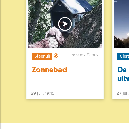
908x
80x
Steenuil
Gier
Zonnebad
De 
uit
29 jul , 19:15
27 jul