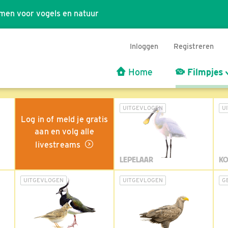
men voor vogels en natuur
Inloggen
Registreren
Home
Filmpjes
UITGEVLOGEN
U
Log in of meld je gratis
aan en volg alle
livestreams
LEPELAAR
KO
UITGEVLOGEN
UITGEVLOGEN
G