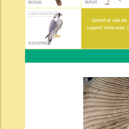
BOSUIL
TAPUIT
GEEN BROEDSEL
Geniet je van de
vogels? Help mee
SLECHTVALK