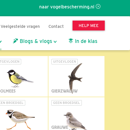
naar vogelbescherming.nl
HELP MEE
Veelgestelde vragen
Contact
Blogs & vlogs
In de klas
ITGEVLOGEN
UITGEVLOGEN
OLMEES
GIERZWALUW
EEN BROEDSEL
GEEN BROEDSEL
GRAUWE