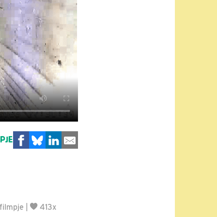
MPJE
filmpje
|
413x