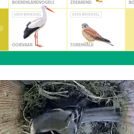
BOERENLANDVOGELS
ZEEAREND
BO
GEEN BROEDSEL
GEEN BROEDSEL
OOIEVAAR
TORENVALK