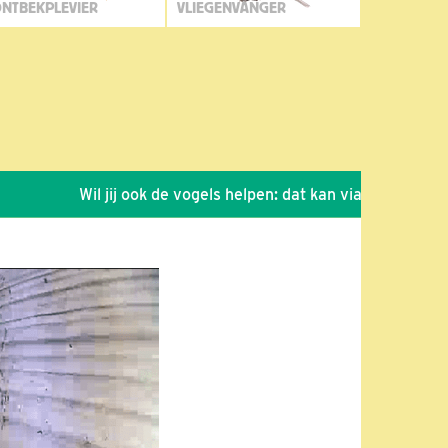
NTBEKPLEVIER
VLIEGENVANGER
Wil jij ook de vogels helpen: dat kan via de link!
*
Se