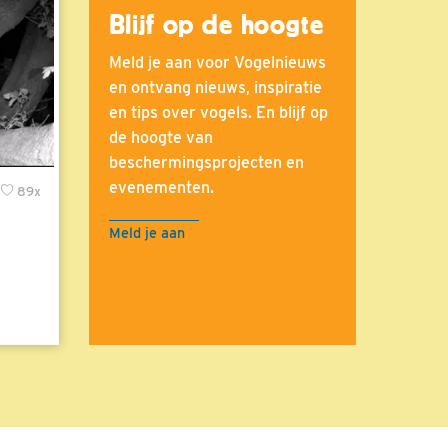
Blijf op de hoogte
Meld je aan voor Vogelnieuws
en ontvang nieuws, inspiratie
en tips over vogels. En blijf op
de hoogte van
beschermingsprojecten en
evenementen.
89x
Meld je aan