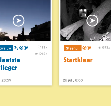
77x
893x
zwaluw
Steenuil
1062x
laatste
Startklaar
vlieger
 , 23:59
26 jul , 8:00