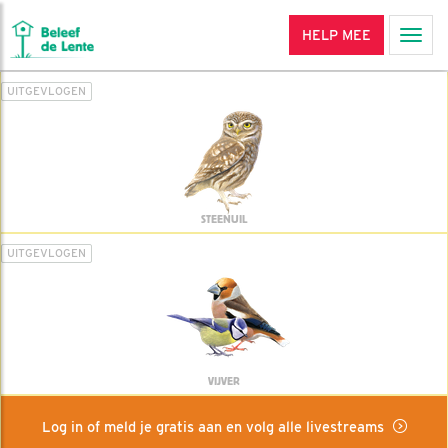
HELP MEE
Men
UITGEVLOGEN
STEENUIL
UITGEVLOGEN
VIJVER
Log in of meld je gratis aan en volg alle livestreams