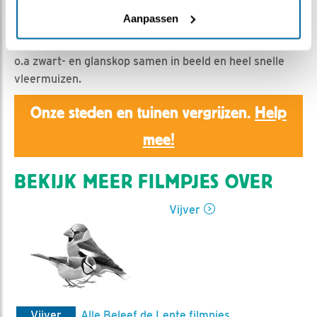
Ed Hoogkamer | Geplaatst op 16 mei 2020, 9:53 |
Vind ik leuk
|
Bewaar dit filmpje
|
915x
Aanpassen
Het echtpaar bonte specht neemt een bad, en verder
o.a zwart- en glanskop samen in beeld en heel snelle
vleermuizen.
Onze steden en tuinen vergrijzen.
Help
mee!
BEKIJK MEER FILMPJES OVER
Vijver
Vijver
Alle Beleef de Lente filmpjes