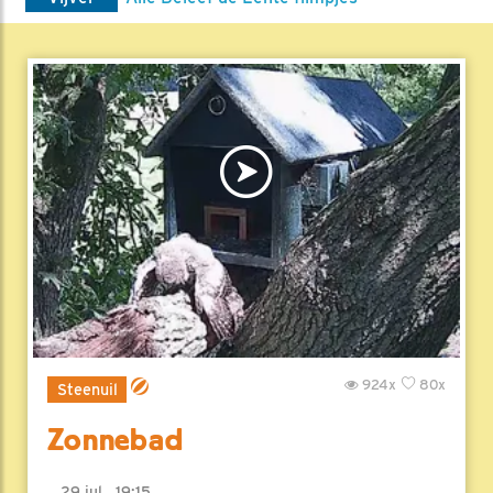
924x
80x
Steenuil
Zonnebad
29 jul , 19:15