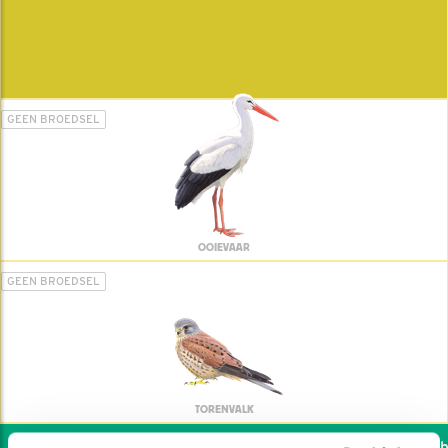
GEEN BROEDSEL
OOIEVAAR
GEEN BROEDSEL
TORENVALK
Wil jij ook de vogels he