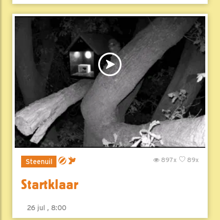
897x
89x
Steenuil
Startklaar
26 jul , 8:00