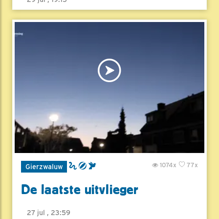
1074x
77x
Gierzwaluw
De laatste uitvlieger
27 jul , 23:59