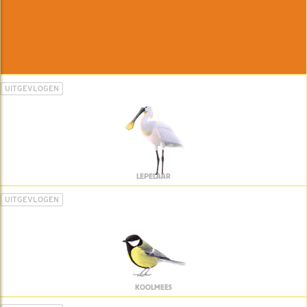
UITGEVLOGEN
LEPELAAR
UITGEVLOGEN
KOOLMEES