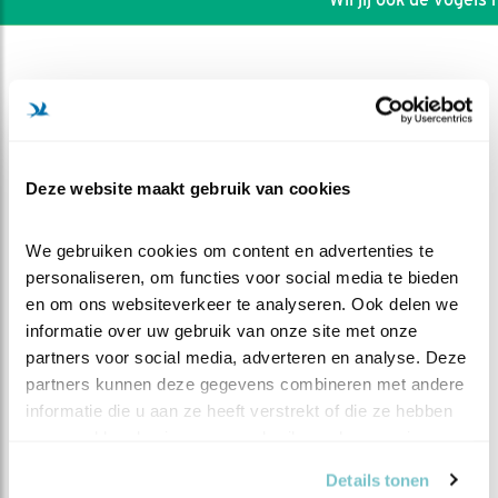
Deze website maakt gebruik van cookies
We gebruiken cookies om content en advertenties te 
personaliseren, om functies voor social media te bieden 
en om ons websiteverkeer te analyseren. Ook delen we 
informatie over uw gebruik van onze site met onze 
partners voor social media, adverteren en analyse. Deze 
DEEL DIT FILMPJE
partners kunnen deze gegevens combineren met andere 
informatie die u aan ze heeft verstrekt of die ze hebben 
verzameld op basis van uw gebruik van hun services.
Bingo
Details tonen