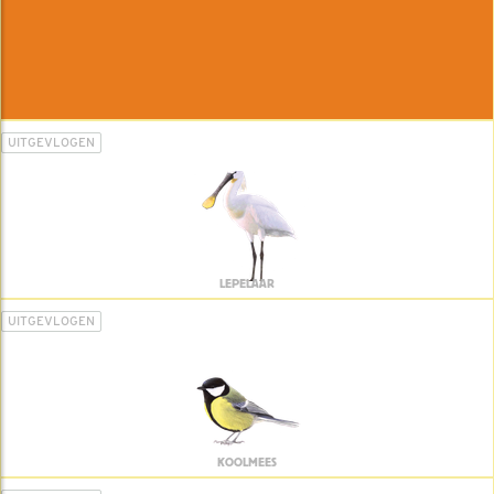
UITGEVLOGEN
LEPELAAR
UITGEVLOGEN
KOOLMEES