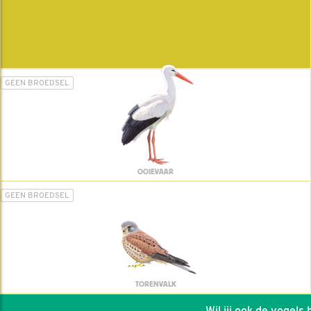
GEEN BROEDSEL
OOIEVAAR
GEEN BROEDSEL
TORENVALK
Wil jij ook de vogels he