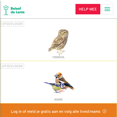
HELP MEE
Men
UITGEVLOGEN
STEENUIL
UITGEVLOGEN
VIJVER
Log in of meld je gratis aan en volg alle livestreams