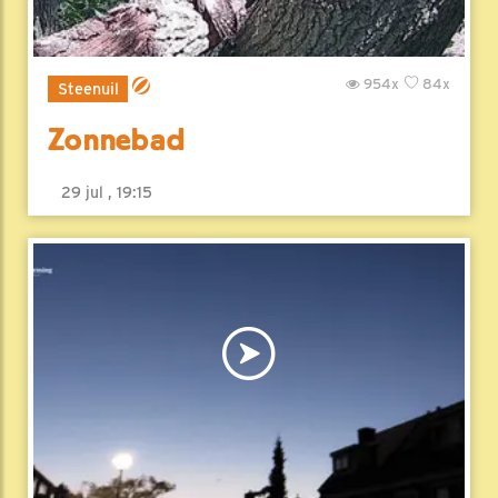
954x
84x
Steenuil
Zonnebad
29 jul , 19:15