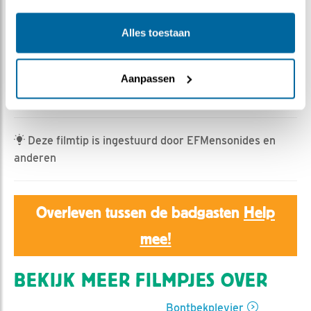
Iris | Geplaatst op 29 maart 2026, 16:26 |
Vind ik
leuk
|
Bewaar dit filmpje
|
167x
Alles toestaan
Dit weekend is "het duo" bontbekplevier al meerdere
malen gespot op verschillende locaties door meerdere
kijkers. Bedankt allemaal voor de nuttige tips! Hier een
Aanpassen
voorproefje van wat komen zal..
Deze filmtip is ingestuurd door EFMensonides en
anderen
Overleven tussen de badgasten
Help
mee!
BEKIJK MEER FILMPJES OVER
Bontbekplevier