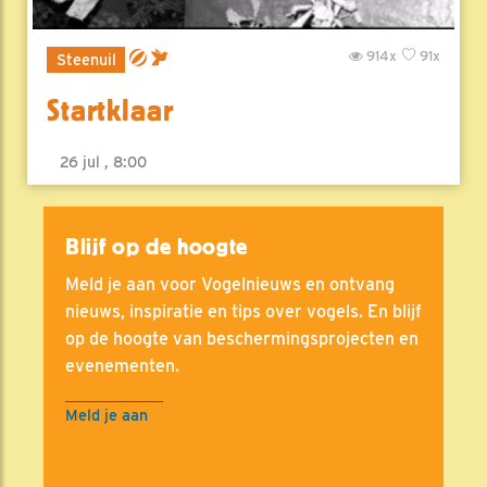
914x
91x
Steenuil
Startklaar
26 jul , 8:00
Blijf op de hoogte
Meld je aan voor Vogelnieuws en ontvang
nieuws, inspiratie en tips over vogels. En blijf
op de hoogte van beschermingsprojecten en
evenementen.
Meld je aan