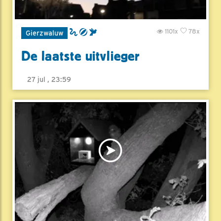
1101x
78x
Gierzwaluw
De laatste uitvlieger
27 jul , 23:59