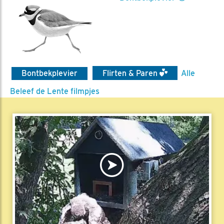
Bontbekplevier
Flirten & Paren
Alle
Beleef de Lente filmpjes