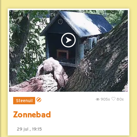
905x
80x
Steenuil
Zonnebad
29 jul , 19:15