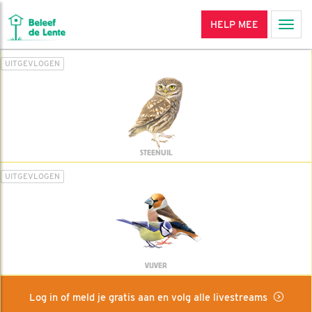
HELP MEE
Men
UITGEVLOGEN
STEENUIL
UITGEVLOGEN
VIJVER
Log in of meld je gratis aan en volg alle livestreams