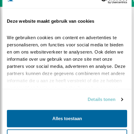
Deze website maakt gebruik van cookies
We gebruiken cookies om content en advertenties te 
personaliseren, om functies voor social media te bieden 
en om ons websiteverkeer te analyseren. Ook delen we 
informatie over uw gebruik van onze site met onze 
partners voor social media, adverteren en analyse. Deze 
partners kunnen deze gegevens combineren met andere 
informatie die u aan ze heeft verstrekt of die ze hebben 
verzameld op basis van uw gebruik van hun services.
Details tonen
DEEL DIT FILMPJE
Alles toestaan
Bijzonder meesje