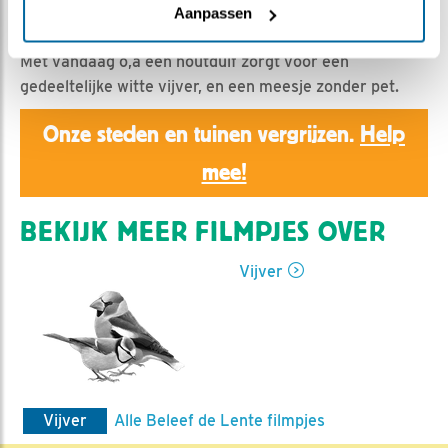
Ed Hoogkamer | Geplaatst op 2 juni 2020, 11:26 |
Aanpassen
Vind ik leuk
|
Bewaar dit filmpje
|
962x
Met vandaag o,a een houtduif zorgt voor een
gedeeltelijke witte vijver, en een meesje zonder pet.
Onze steden en tuinen vergrijzen.
Help
mee!
BEKIJK MEER FILMPJES OVER
Vijver
Vijver
Alle Beleef de Lente filmpjes