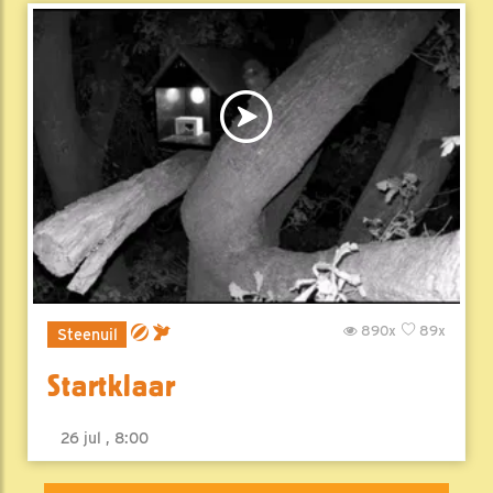
890x
89x
Steenuil
Startklaar
26 jul , 8:00