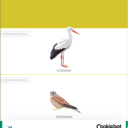
GEEN BROEDSEL
OOIEVAAR
GEEN BROEDSEL
TORENVALK
Wil jij ook de vogels he