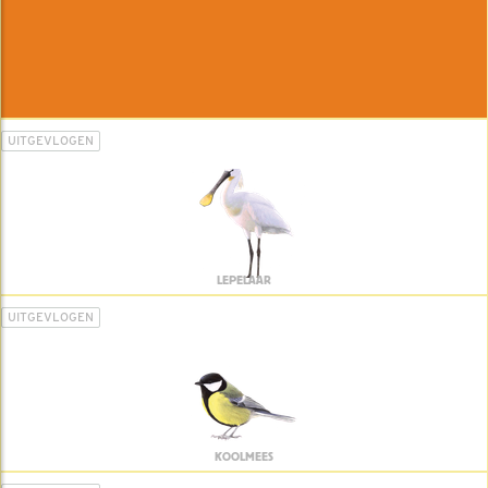
UITGEVLOGEN
LEPELAAR
UITGEVLOGEN
KOOLMEES