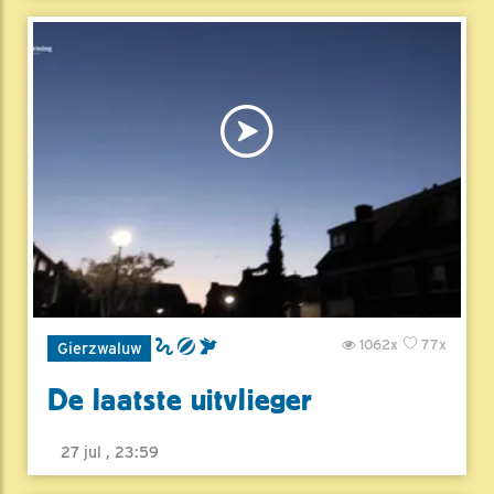
1062x
77x
Gierzwaluw
De laatste uitvlieger
27 jul , 23:59