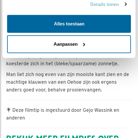
Romke Visser | Geplaatst op 10 maart 2024, 21:35 |
Details tonen
Vind ik leuk
|
Bewaar dit filmpje
|
321x
Afgelopen nacht, en deze zondag verliepen bijzonder
Alles toestaan
rustig.
Vrouw bracht gisteravond nog de zaterdagmorgen
Aanpassen
gebrachte rat weg.
De zondagmorgen begon liefelijk met een ree, en vrouw
koesterde zich in het (bleke/spaarzame) zonnetje.
Man liet zich nog even van zijn mooiste kant zien en de
machtige klauwen van een Oehoe zijn ook ergens
anders goed voor, behalve prooienvangen.
Deze filmtip is ingestuurd door Gejo Wassink en
anderen