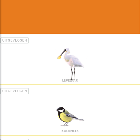
UITGEVLOGEN
LEPELAAR
UITGEVLOGEN
KOOLMEES