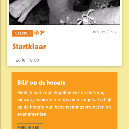
918x
91x
Steenuil
Startklaar
26 jul , 8:00
Blijf op de hoogte
Meld je aan voor Vogelnieuws en ontvang
nieuws, inspiratie en tips over vogels. En blijf
op de hoogte van beschermingsprojecten en
evenementen.
Meld je aan