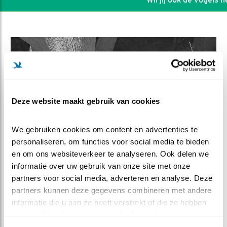
Deze website maakt gebruik van cookies
We gebruiken cookies om content en advertenties te 
personaliseren, om functies voor social media te bieden 
en om ons websiteverkeer te analyseren. Ook delen we 
informatie over uw gebruik van onze site met onze 
DEEL DIT FILMPJE
partners voor social media, adverteren en analyse. Deze 
partners kunnen deze gegevens combineren met andere 
Bijzonder ei keren
informatie die u aan ze heeft verstrekt of die ze hebben 
verzameld op basis van uw gebruik van hun services.