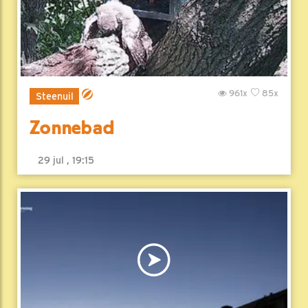
961x
85x
Steenuil
Zonnebad
29 jul , 19:15