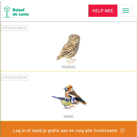
HELP MEE
Men
UITGEVLOGEN
STEENUIL
UITGEVLOGEN
VIJVER
Log in of meld je gratis aan en volg alle livestreams