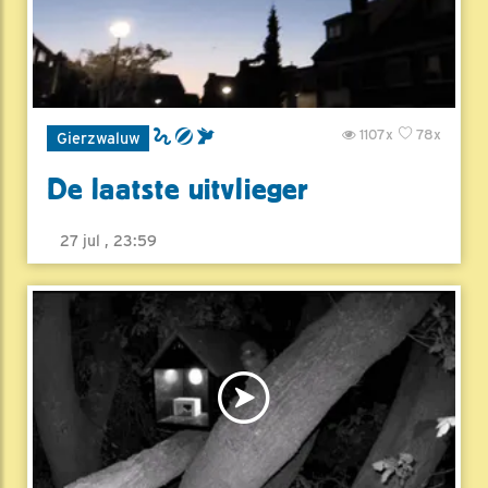
1107x
78x
Gierzwaluw
De laatste uitvlieger
27 jul , 23:59