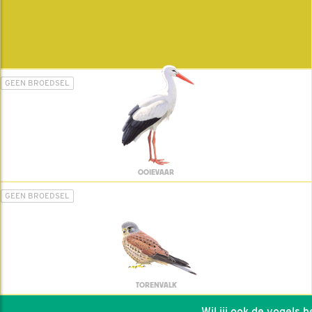
GEEN BROEDSEL
OOIEVAAR
GEEN BROEDSEL
TORENVALK
Wil jij ook de vogels hel