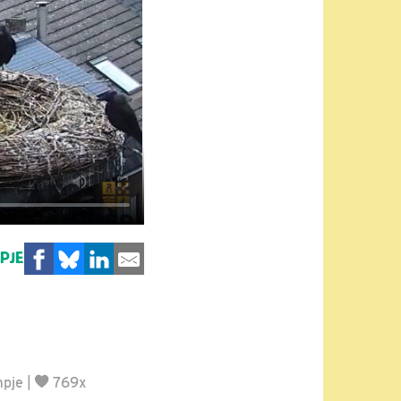
MPJE
mpje
|
769x