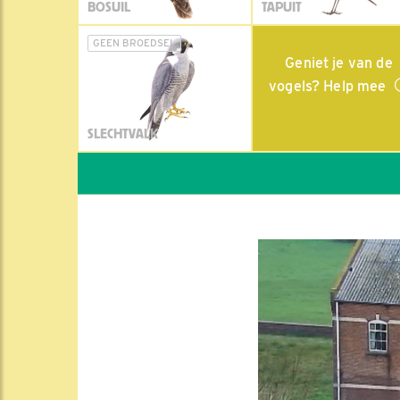
BOSUIL
TAPUIT
GEEN BROEDSEL
Geniet je van de
vogels? Help mee
SLECHTVALK