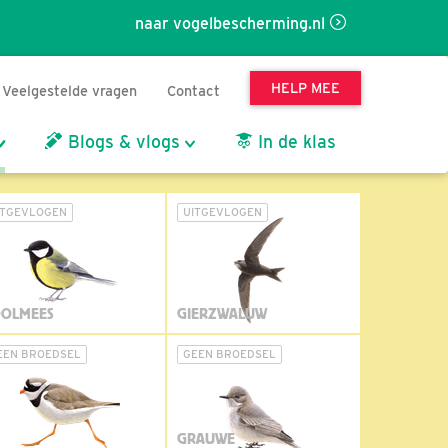
naar vogelbescherming.nl
HELP MEE
Veelgestelde vragen
Contact
Blogs & vlogs
In de klas
ITGEVLOGEN
UITGEVLOGEN
OLMEES
GIERZWALUW
EEN BROEDSEL
GEEN BROEDSEL
GRAUWE