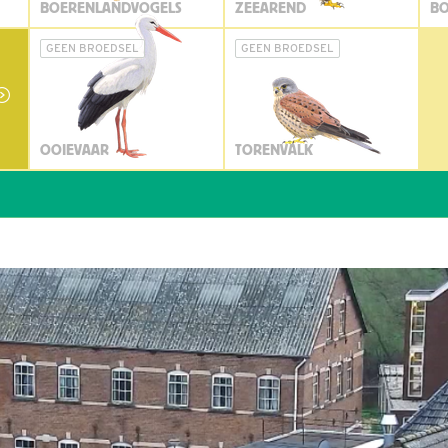
BOERENLANDVOGELS
ZEEAREND
BO
GEEN BROEDSEL
GEEN BROEDSEL
OOIEVAAR
TORENVALK