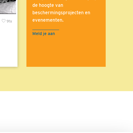
de hoogte van
beschermingsprojecten en
evenementen.
x
91x
Meld je aan