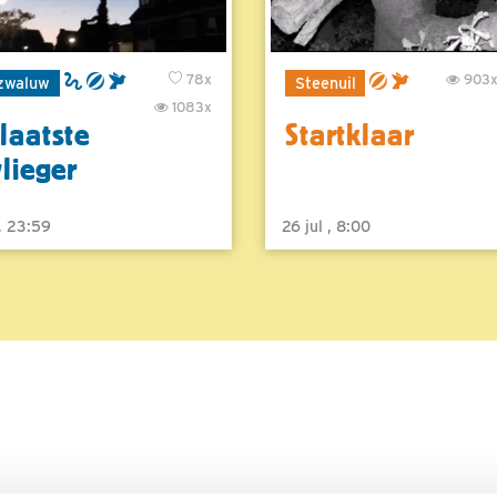
78x
903
zwaluw
Steenuil
1083x
laatste
Startklaar
vlieger
 , 23:59
26 jul , 8:00