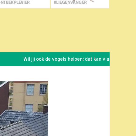
NTBEKPLEVIER
VLIEGENVANGER
Wil jij ook de vogels helpen: dat kan via de link!
*
Se