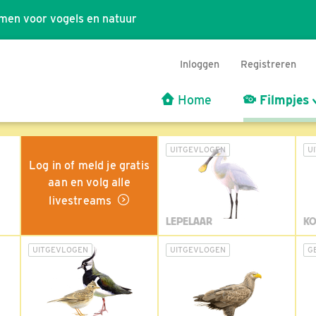
men voor vogels en natuur
Inloggen
Registreren
Home
Filmpjes
UITGEVLOGEN
U
Log in of meld je gratis
aan en volg alle
livestreams
LEPELAAR
KO
UITGEVLOGEN
UITGEVLOGEN
G