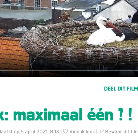
DEEL DIT FIL
: maximaal één ? !
aatst op 5 april 2021, 8:13 |
Vind ik leuk
|
Bewaar dit fil