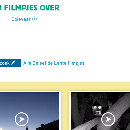
 FILMPJES OVER
Ooievaar
zoek
Alle Beleef de Lente filmpjes