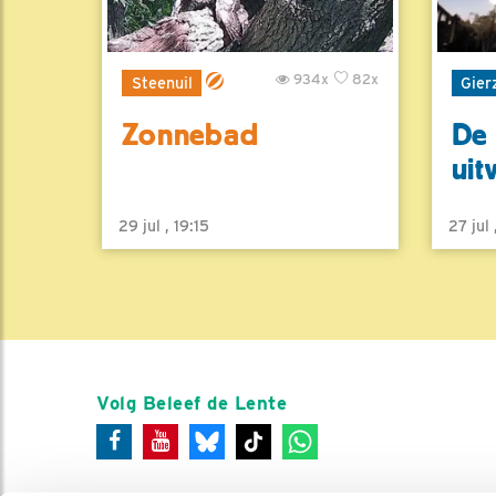
934x
82x
Steenuil
Gier
Zonnebad
De 
uit
29 jul , 19:15
27 jul
Volg Beleef de Lente