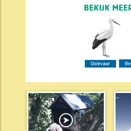
BEKIJK MEER
Ooievaar
Be