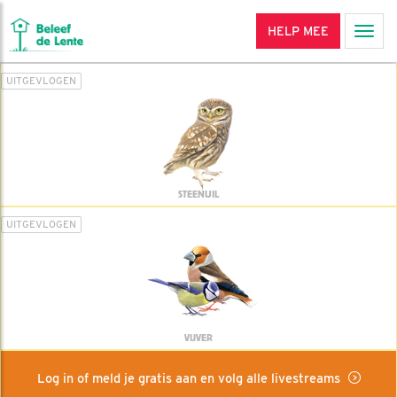
HELP MEE
Men
UITGEVLOGEN
STEENUIL
UITGEVLOGEN
VIJVER
Log in of meld je gratis aan en volg alle livestreams