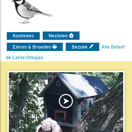
Koolmees
Nestelen
Eieren & Broeden
Bezoek
Alle Beleef
de Lente filmpjes