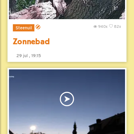
940x
82x
Steenuil
Zonnebad
29 jul , 19:15