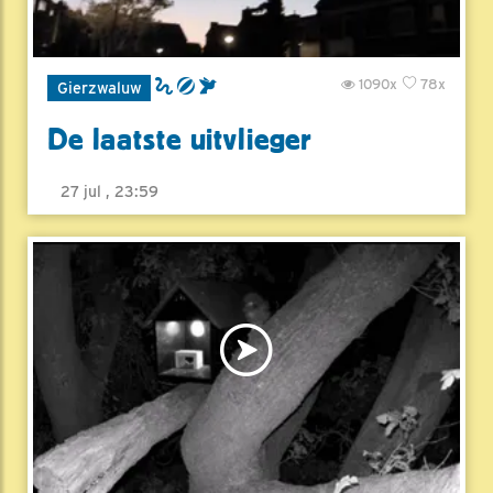
1090x
78x
Gierzwaluw
De laatste uitvlieger
27 jul , 23:59