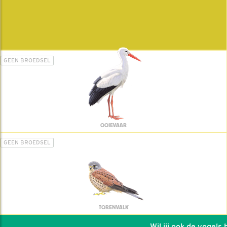
GEEN BROEDSEL
OOIEVAAR
GEEN BROEDSEL
TORENVALK
Wil jij ook de vogels he