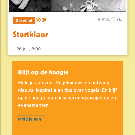
910x
91x
Steenuil
Startklaar
26 jul , 8:00
Blijf op de hoogte
Meld je aan voor Vogelnieuws en ontvang
nieuws, inspiratie en tips over vogels. En blijf
op de hoogte van beschermingsprojecten en
evenementen.
Meld je aan