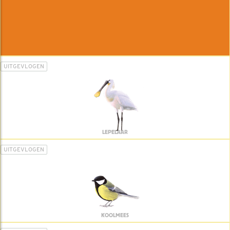
UITGEVLOGEN
LEPELAAR
UITGEVLOGEN
KOOLMEES