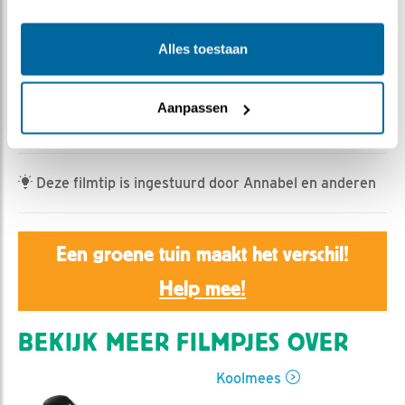
Rebeka Kulcsar | Geplaatst op 3 mei 2023, 7:20 |
Vind ik leuk
|
Bewaar dit filmpje
|
389x
Alles toestaan
Onze broedende koolmees kreeg bezoek van een
paartje pimpelmezen waarschijnlijk nog op zoek naar
een nestplaats. V koolmees was echter niet bepaald blij
Aanpassen
met de bezoekers en liet dat weten.
Deze filmtip is ingestuurd door Annabel en anderen
Een groene tuin maakt het verschil!
Help mee!
BEKIJK MEER FILMPJES OVER
Koolmees