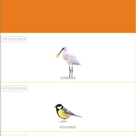
UITGEVLOGEN
LEPELAAR
UITGEVLOGEN
KOOLMEES