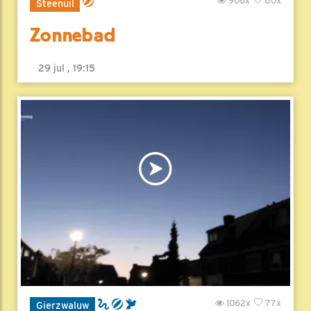
906x
80x
Steenuil
Zonnebad
29 jul , 19:15
1062x
77x
Gierzwaluw