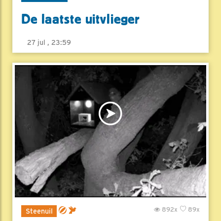
De laatste uitvlieger
27 jul , 23:59
892x
89x
Steenuil