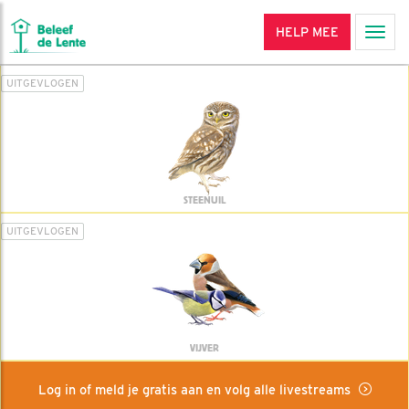
HELP MEE
Men
UITGEVLOGEN
STEENUIL
UITGEVLOGEN
VIJVER
Log in of meld je gratis aan en volg alle livestreams