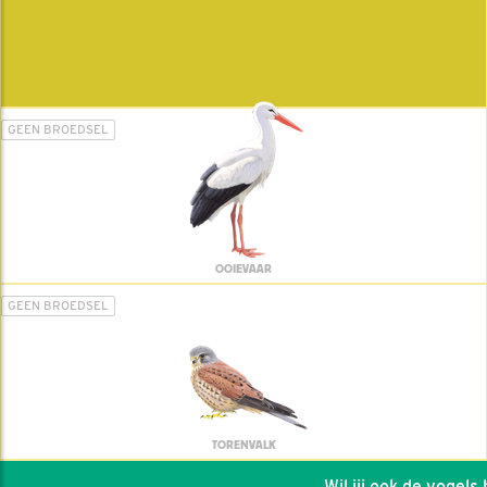
GEEN BROEDSEL
OOIEVAAR
GEEN BROEDSEL
TORENVALK
Wil jij ook de vogels he