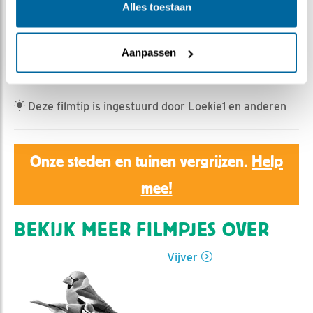
Ed Hoogkamer | Geplaatst op 20 april 2022, 10:04 |
Alles toestaan
Vind ik leuk
|
Bewaar dit filmpje
|
495x
Baltsende vinken, Bonte vliegenvanger, muis en een
Aanpassen
paartje Putters.
Deze filmtip is ingestuurd door Loekie1 en anderen
Onze steden en tuinen vergrijzen.
Help
mee!
BEKIJK MEER FILMPJES OVER
Vijver