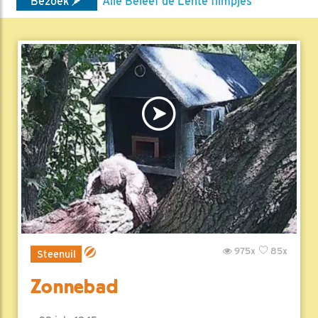
Bezoek
Alle Beleef de Lente filmpjes
975x
85x
Steenuil
Zonnebad