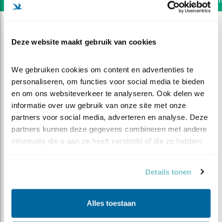
Deze website maakt gebruik van cookies
We gebruiken cookies om content en advertenties te 
personaliseren, om functies voor social media te bieden 
en om ons websiteverkeer te analyseren. Ook delen we 
informatie over uw gebruik van onze site met onze 
partners voor social media, adverteren en analyse. Deze 
partners kunnen deze gegevens combineren met andere 
informatie die u aan ze heeft verstrekt of die ze hebben 
verzameld op basis van uw gebruik van hun services.
DEEL DIT FILMPJE
Details tonen
Balts en paring kwikstaartjes
Alles toestaan