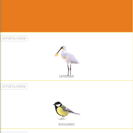
UITGEVLOGEN
LEPELAAR
UITGEVLOGEN
KOOLMEES