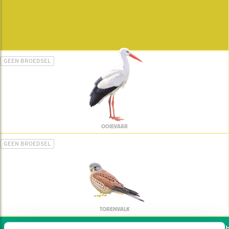
GEEN BROEDSEL
OOIEVAAR
GEEN BROEDSEL
TORENVALK
Wil jij ook de vogels he