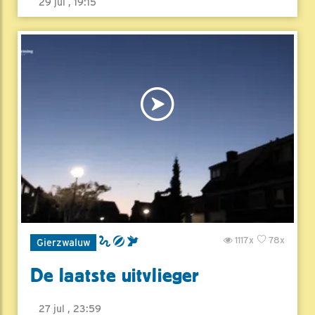
29 jul , 19:15
1117x
78x
Gierzwaluw
De laatste uitvlieger
27 jul , 23:59