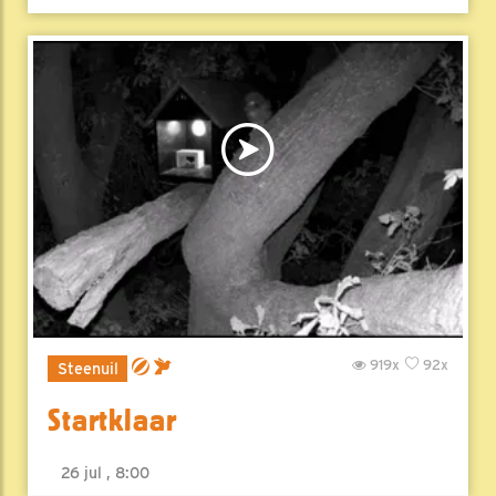
919x
92x
Steenuil
Startklaar
26 jul , 8:00