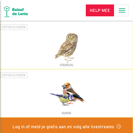
HELP MEE
Men
UITGEVLOGEN
STEENUIL
UITGEVLOGEN
VIJVER
Log in of meld je gratis aan en volg alle livestreams