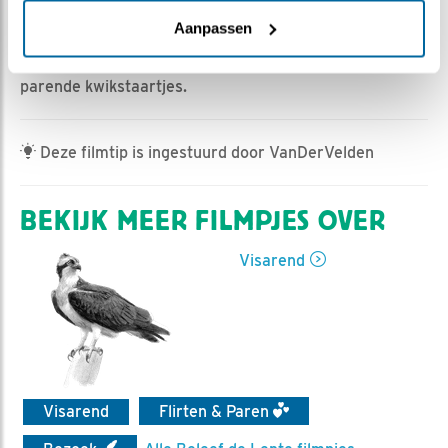
Romke Visser | Geplaatst op 26 april 2024, 19:20 |
Vind ik leuk
|
Bewaar dit filmpje
|
310x
Aanpassen
Vanmiddag een prachtig beeld van baltsende en
parende kwikstaartjes.
Deze filmtip is ingestuurd door VanDerVelden
BEKIJK MEER FILMPJES OVER
Visarend
Visarend
Flirten & Paren