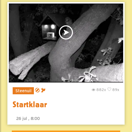
882x
89x
Steenuil
Startklaar
26 jul , 8:00