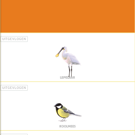
UITGEVLOGEN
LEPELAAR
UITGEVLOGEN
KOOLMEES