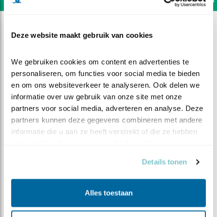
Deze website maakt gebruik van cookies
We gebruiken cookies om content en advertenties te 
personaliseren, om functies voor social media te bieden 
en om ons websiteverkeer te analyseren. Ook delen we 
informatie over uw gebruik van onze site met onze 
partners voor social media, adverteren en analyse. Deze 
partners kunnen deze gegevens combineren met andere 
informatie die u aan ze heeft verstrekt of die ze hebben 
verzameld op basis van uw gebruik van hun services.
Details tonen
DEEL DIT FILMPJE
Back in business
Alles toestaan