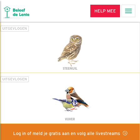
HELP MEE
Men
UITGEVLOGEN
STEENUIL
UITGEVLOGEN
VIJVER
Log in of meld je gratis aan en volg alle livestreams