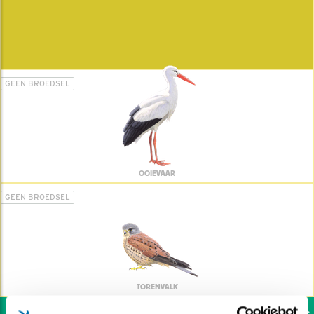
GEEN BROEDSEL
OOIEVAAR
GEEN BROEDSEL
TORENVALK
Wil jij ook de vogels h