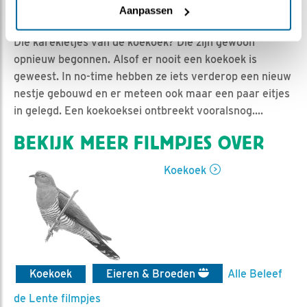
Astrid | Geplaatst op 26 juni 2017, 16:30 |
Vind ik leuk
Aanpassen
|
Bewaar dit filmpje
|
1720x
Die karekietjes van de koekoek? Die zijn gewoon
opnieuw begonnen. Alsof er nooit een koekoek is
geweest. In no-time hebben ze iets verderop een nieuw
nestje gebouwd en er meteen ook maar een paar eitjes
in gelegd. Een koekoeksei ontbreekt vooralsnog....
BEKIJK MEER FILMPJES OVER
Koekoek
Koekoek
Eieren & Broeden
Alle Beleef
de Lente filmpjes