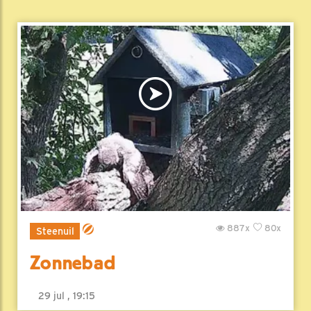
887x
80x
Steenuil
Zonnebad
29 jul , 19:15