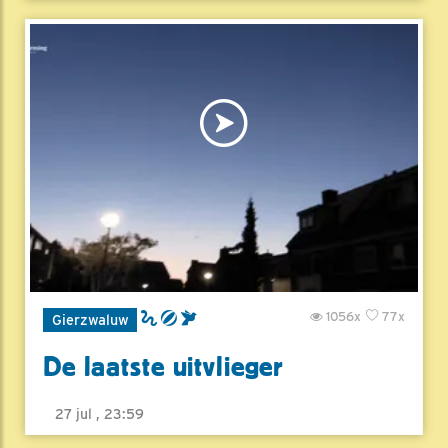
1056x
77x
Gierzwaluw
De laatste uitvlieger
27 jul , 23:59