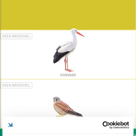
GEEN BROEDSEL
OOIEVAAR
GEEN BROEDSEL
TORENVALK
Wil jij ook de vogels he