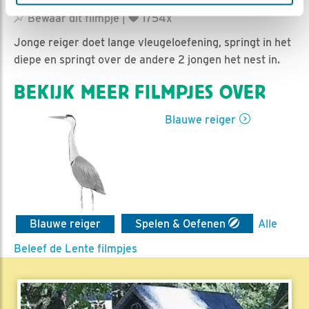
Geert | Geplaatst op 20 juli 2017, 22:21 |
Vind ik leuk
|
Bewaar dit filmpje
|
1754x
Jonge reiger doet lange vleugeloefening, springt in het
diepe en springt over de andere 2 jongen het nest in.
BEKIJK MEER FILMPJES OVER
Blauwe reiger
Blauwe reiger
Spelen & Oefenen
Alle
Beleef de Lente filmpjes