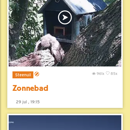
961x
85x
Steenuil
Zonnebad
29 jul , 19:15