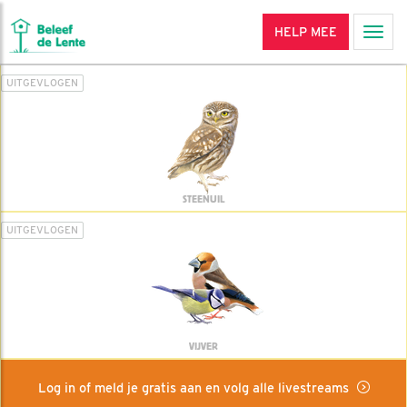
HELP MEE
Men
UITGEVLOGEN
STEENUIL
UITGEVLOGEN
VIJVER
Log in of meld je gratis aan en volg alle livestreams