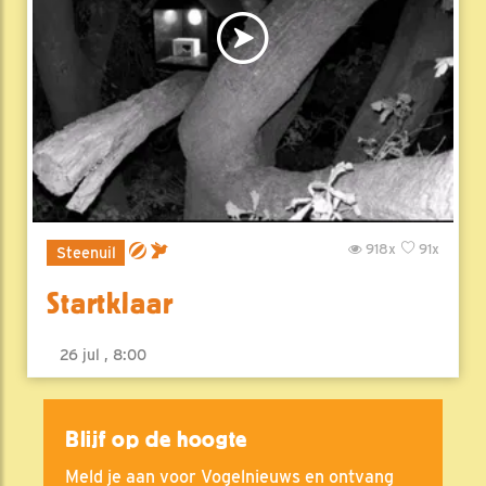
918x
91x
Steenuil
Startklaar
26 jul , 8:00
Blijf op de hoogte
Meld je aan voor Vogelnieuws en ontvang