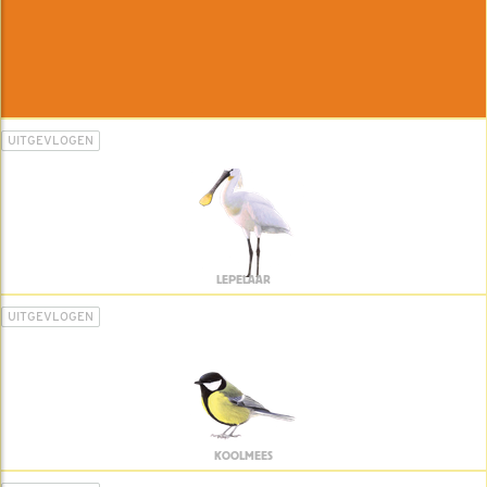
UITGEVLOGEN
LEPELAAR
UITGEVLOGEN
KOOLMEES