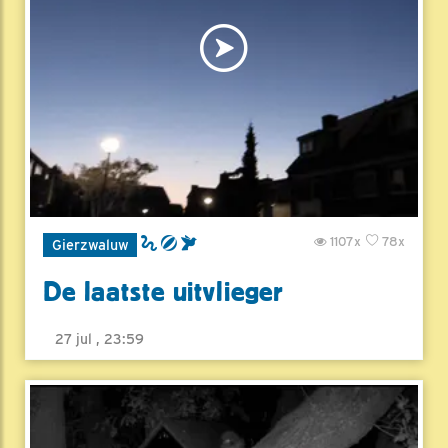
1107x
78x
Gierzwaluw
De laatste uitvlieger
27 jul , 23:59