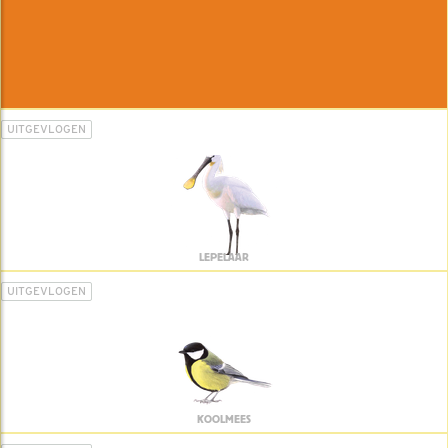
UITGEVLOGEN
LEPELAAR
UITGEVLOGEN
KOOLMEES