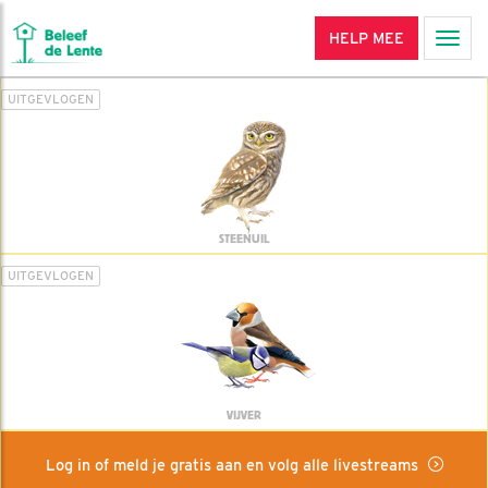
HELP MEE
Men
UITGEVLOGEN
STEENUIL
UITGEVLOGEN
VIJVER
Log in of meld je gratis aan en volg alle livestreams