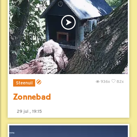
936x
82x
Steenuil
Zonnebad
29 jul , 19:15