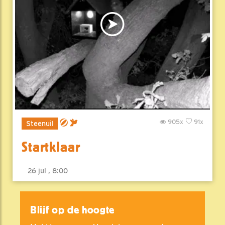
905x
91x
Steenuil
Startklaar
26 jul , 8:00
Blijf op de hoogte