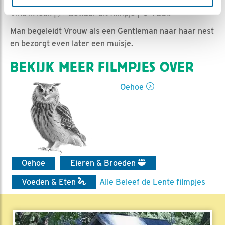
Romke Visser | Geplaatst op 25 maart 2021, 7:15 |
Vind ik leuk
|
Bewaar dit filmpje
|
760x
Man begeleidt Vrouw als een Gentleman naar haar nest
en bezorgt even later een muisje.
BEKIJK MEER FILMPJES OVER
Oehoe
Oehoe
Eieren & Broeden
Voeden & Eten
Alle Beleef de Lente filmpjes