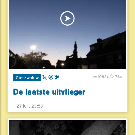
1083x
78x
Gierzwaluw
De laatste uitvlieger
27 jul , 23:59