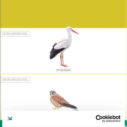
GEEN BROEDSEL
OOIEVAAR
GEEN BROEDSEL
TORENVALK
Wil jij ook de vogels he