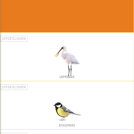
UITGEVLOGEN
LEPELAAR
UITGEVLOGEN
KOOLMEES