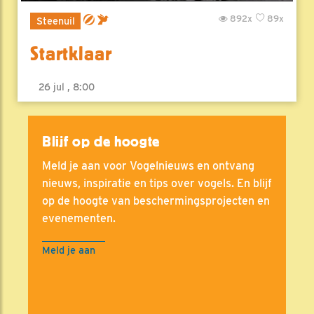
892x
89x
Steenuil
Startklaar
26 jul , 8:00
Blijf op de hoogte
Meld je aan voor Vogelnieuws en ontvang
nieuws, inspiratie en tips over vogels. En blijf
op de hoogte van beschermingsprojecten en
evenementen.
Meld je aan