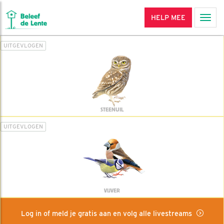
HELP MEE
Men
UITGEVLOGEN
STEENUIL
UITGEVLOGEN
VIJVER
Log in of meld je gratis aan en volg alle livestreams