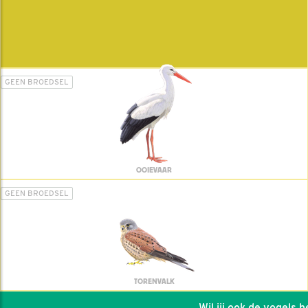
GEEN BROEDSEL
OOIEVAAR
GEEN BROEDSEL
TORENVALK
Wil jij ook de vogels hel