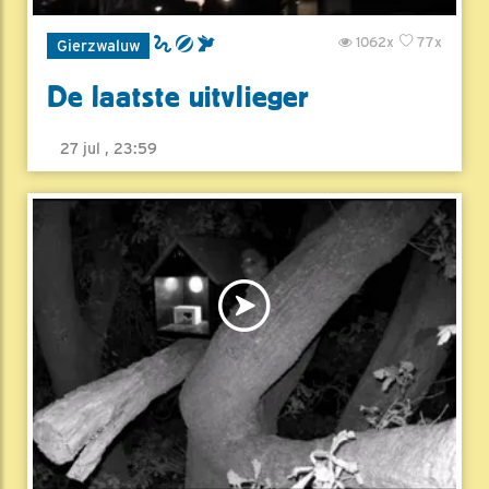
1062x
77x
Gierzwaluw
De laatste uitvlieger
27 jul , 23:59