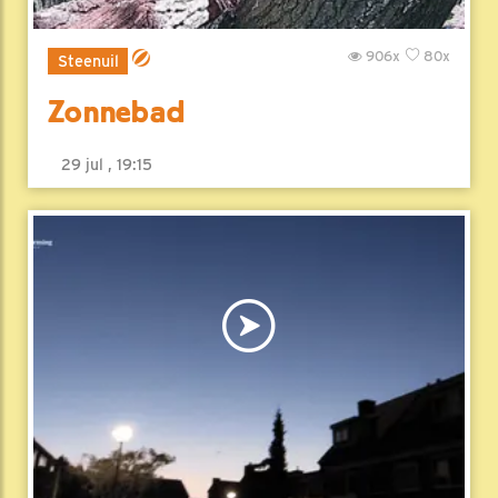
906x
80x
Steenuil
Zonnebad
29 jul , 19:15