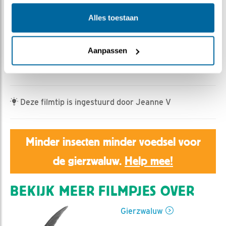
Rebeka Kulcsar | Geplaatst op 4 juni 2023, 12:23 |
Vind ik leuk
|
Bewaar dit filmpje
|
450x
Alles toestaan
Op 1, 2, en 3 juni kropen alle drie de jonge gierzwaluwen
uit het ei. Ze doen het heel goed en vanmorgen werden
Aanpassen
ze al ruim 20 minuten alleen gelaten; een mooie
gelegenheid om de kuikens eens goed te bekijken!
Deze filmtip is ingestuurd door Jeanne V
Minder insecten minder voedsel voor
de gierzwaluw.
Help mee!
BEKIJK MEER FILMPJES OVER
Gierzwaluw