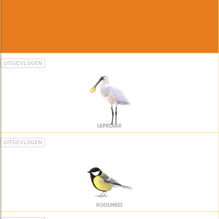
UITGEVLOGEN
LEPELAAR
UITGEVLOGEN
KOOLMEES