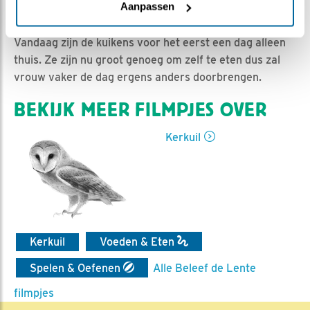
Dieuwertje Smolenaars | Geplaatst op 13 juni 2020,
Aanpassen
16:27 |
Vind ik leuk
|
Bewaar dit filmpje
|
959x
Vandaag zijn de kuikens voor het eerst een dag alleen
thuis. Ze zijn nu groot genoeg om zelf te eten dus zal
vrouw vaker de dag ergens anders doorbrengen.
BEKIJK MEER FILMPJES OVER
Kerkuil
Kerkuil
Voeden & Eten
Spelen & Oefenen
Alle Beleef de Lente
filmpjes