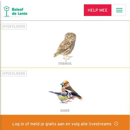
HELP MEE
Men
UITGEVLOGEN
STEENUIL
UITGEVLOGEN
VIJVER
Log in of meld je gratis aan en volg alle livestreams