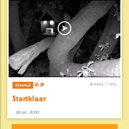
886x
89x
Steenuil
Startklaar
26 jul , 8:00