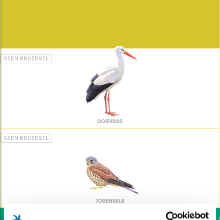
GEEN BROEDSEL
OOIEVAAR
GEEN BROEDSEL
TORENVALK
Wil jij ook de vogels h