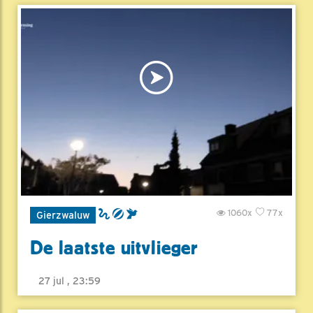
1060x
77x
Gierzwaluw
De laatste uitvlieger
27 jul , 23:59