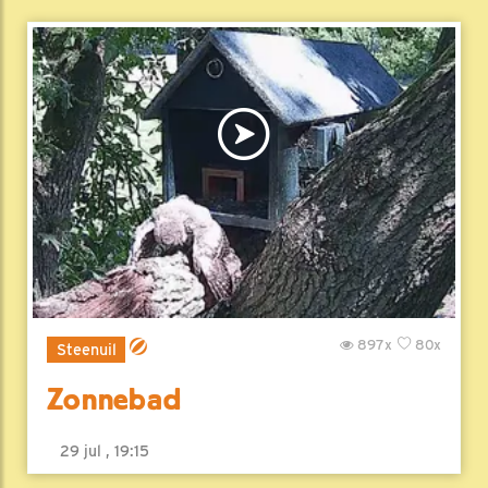
897x
80x
Steenuil
Zonnebad
29 jul , 19:15