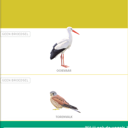
GEEN BROEDSEL
OOIEVAAR
GEEN BROEDSEL
TORENVALK
Wil jij ook de vogels he