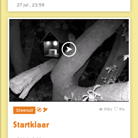
27 jul , 23:59
918x
91x
Steenuil
Startklaar