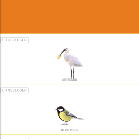
UITGEVLOGEN
LEPELAAR
UITGEVLOGEN
KOOLMEES