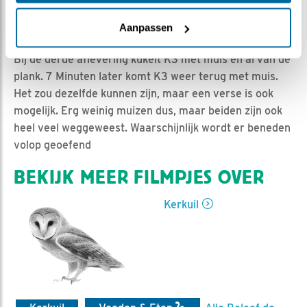
Nella | Geplaatst op 22 juli 2017, 23:46 |
Vind ik leuk
|
Bewaar dit filmpje
|
1779x
Aanpassen
Vrouw kwam tussen 23:46 en 1:57 4 muizen afleveren.
Bij de derde aflevering kukelt K3 met muis en al van de
plank. 7 Minuten later komt K3 weer terug met muis.
Het zou dezelfde kunnen zijn, maar een verse is ook
mogelijk. Erg weinig muizen dus, maar beiden zijn ook
heel veel weggeweest. Waarschijnlijk wordt er beneden
volop geoefend
BEKIJK MEER FILMPJES OVER
Kerkuil