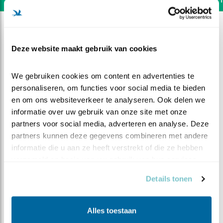
Deze website maakt gebruik van cookies
We gebruiken cookies om content en advertenties te 
personaliseren, om functies voor social media te bieden 
en om ons websiteverkeer te analyseren. Ook delen we 
informatie over uw gebruik van onze site met onze 
partners voor social media, adverteren en analyse. Deze 
partners kunnen deze gegevens combineren met andere 
informatie die u aan ze heeft verstrekt of die ze hebben 
verzameld op basis van uw gebruik van hun services.
DEEL DIT FILMPJE
Details tonen
Alle muizen op een rij
Alles toestaan