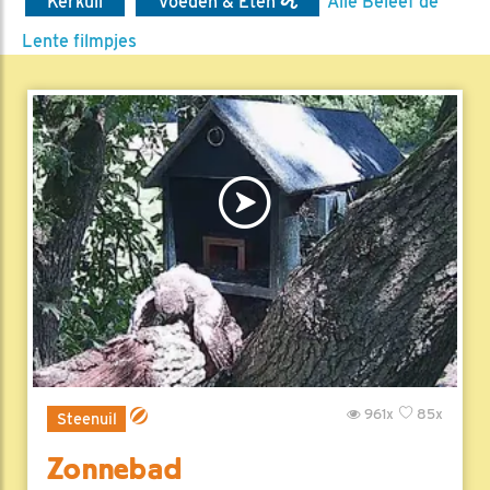
Kerkuil
Voeden & Eten
Alle Beleef de
Lente filmpjes
961x
85x
Steenuil
Zonnebad