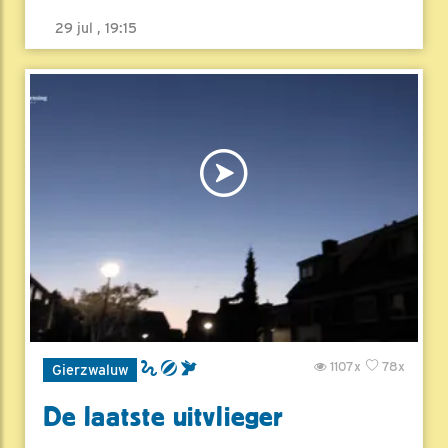
29 jul , 19:15
1107x
78x
Gierzwaluw
De laatste uitvlieger