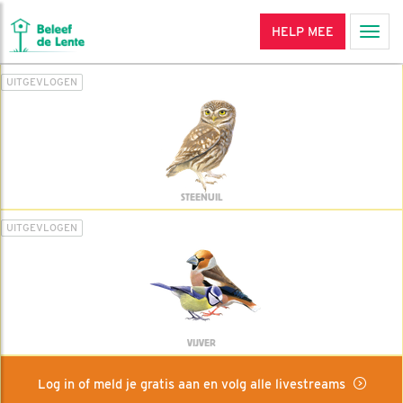
HELP MEE
Men
UITGEVLOGEN
STEENUIL
UITGEVLOGEN
VIJVER
Log in of meld je gratis aan en volg alle livestreams