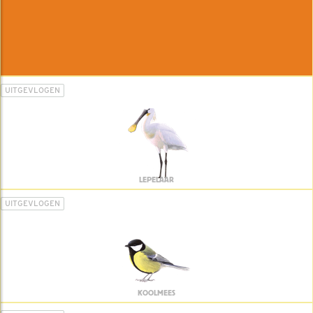
UITGEVLOGEN
LEPELAAR
UITGEVLOGEN
KOOLMEES