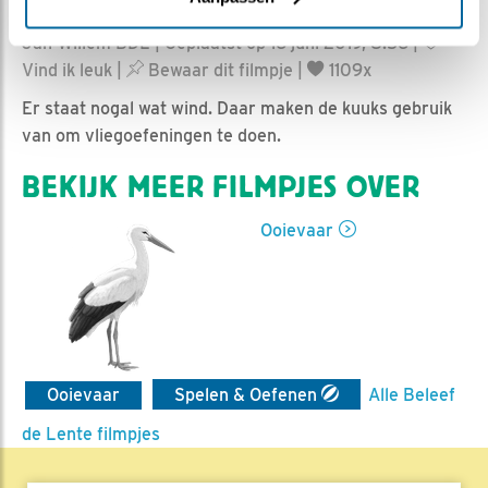
Jan-Willem BDL | Geplaatst op 16 juni 2019, 8:56 |
Vind ik leuk
|
Bewaar dit filmpje
|
1109x
Er staat nogal wat wind. Daar maken de kuuks gebruik
van om vliegoefeningen te doen.
BEKIJK MEER FILMPJES OVER
Ooievaar
Ooievaar
Spelen & Oefenen
Alle Beleef
de Lente filmpjes