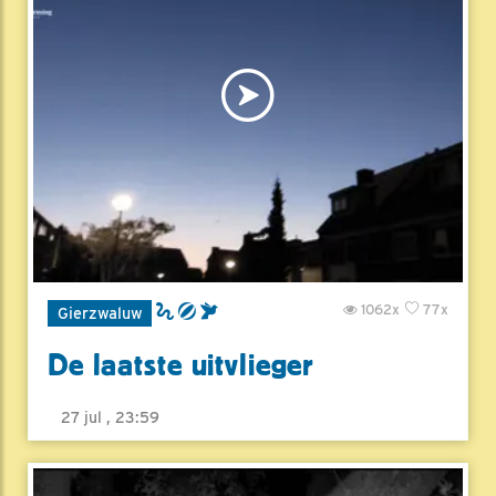
1062x
77x
Gierzwaluw
De laatste uitvlieger
27 jul , 23:59