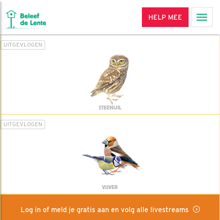
HELP MEE
Men
UITGEVLOGEN
STEENUIL
UITGEVLOGEN
VIJVER
Log in of meld je gratis aan en volg alle livestreams