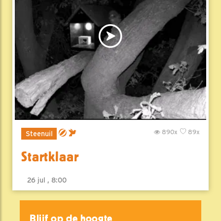
890x
89x
Steenuil
Startklaar
26 jul , 8:00
Blijf op de hoogte