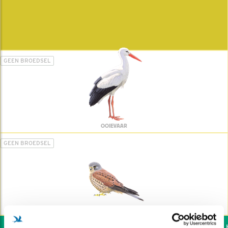
GEEN BROEDSEL
OOIEVAAR
GEEN BROEDSEL
TORENVALK
Wil jij ook de vogels he