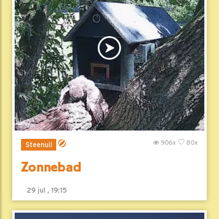
906x
80x
Steenuil
Zonnebad
29 jul , 19:15