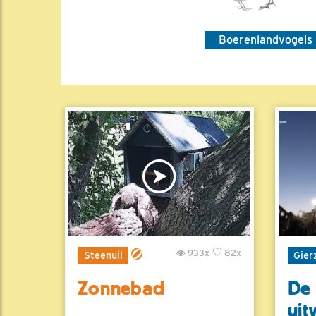
Boerenlandvogels
933x
82x
Steenuil
Gier
Zonnebad
De 
uit