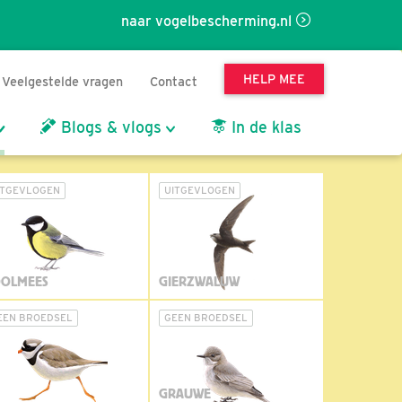
naar vogelbescherming.nl
HELP MEE
Veelgestelde vragen
Contact
Blogs & vlogs
In de klas
ITGEVLOGEN
UITGEVLOGEN
OLMEES
GIERZWALUW
EEN BROEDSEL
GEEN BROEDSEL
GRAUWE