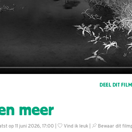
DEEL DIT FIL
en meer
st op 11 juni 2026, 17:00 |
Vind ik leuk
|
Bewaar dit film