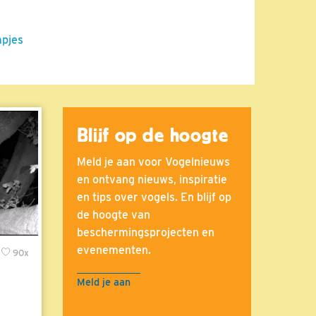
mpjes
Blijf op de hoogte
Meld je aan voor Vogelnieuws
en ontvang nieuws, inspiratie
en tips over vogels. En blijf op
de hoogte van
beschermingsprojecten en
evenementen.
90x
Meld je aan