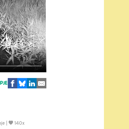
MPJE
pje
|
140x