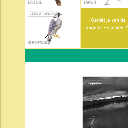
BOSUIL
TAPUIT
GEEN BROEDSEL
Geniet je van de
vogels? Help mee
SLECHTVALK