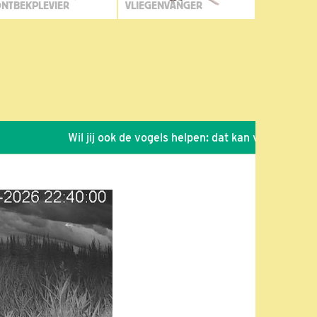
NTBEKPLEVIER
VLIEGENVANGER
Wil jij ook de vogels helpen: dat kan via de link!
*