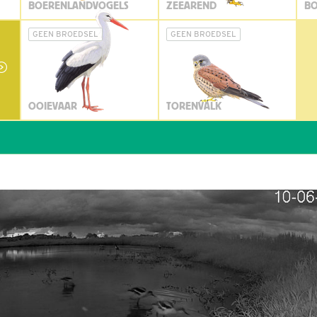
BOERENLANDVOGELS
ZEEAREND
BO
GEEN BROEDSEL
GEEN BROEDSEL
OOIEVAAR
TORENVALK