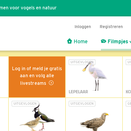
men voor vogels en natuur
Inloggen
Registreren
Home
Filmpjes
UITGEVLOGEN
U
Log in of meld je gratis
aan en volg alle
livestreams
LEPELAAR
KO
UITGEVLOGEN
UITGEVLOGEN
G