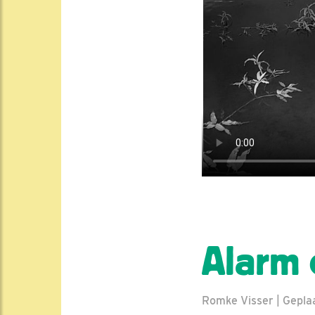
Alarm 
Romke Visser | Geplaat