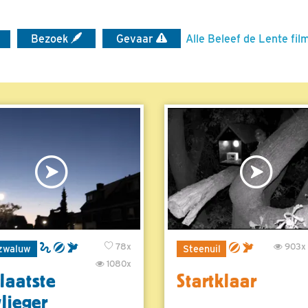
Bezoek
Gevaar
Alle Beleef de Lente fil
78x
903x
zwaluw
Steenuil
1080x
laatste
Startklaar
vlieger