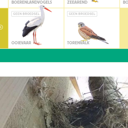
BOERENLANDVOGELS
ZEEAREND
BO
GEEN BROEDSEL
GEEN BROEDSEL
OOIEVAAR
TORENVALK