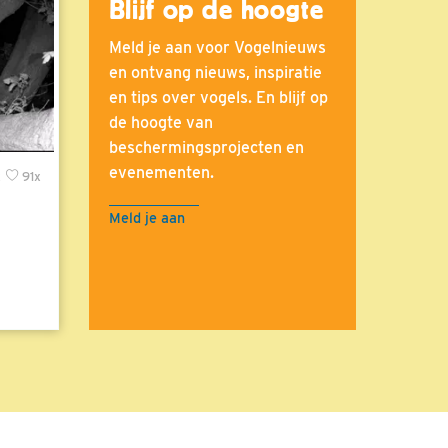
Blijf op de hoogte
Meld je aan voor Vogelnieuws
en ontvang nieuws, inspiratie
en tips over vogels. En blijf op
de hoogte van
beschermingsprojecten en
evenementen.
x
91x
Meld je aan