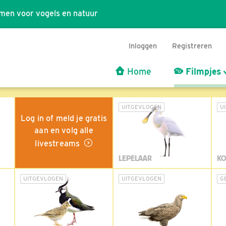
men voor vogels en natuur
Inloggen
Registreren
Home
Filmpjes
UITGEVLOGEN
U
Log in of meld je gratis
aan en volg alle
livestreams
LEPELAAR
KO
UITGEVLOGEN
UITGEVLOGEN
G