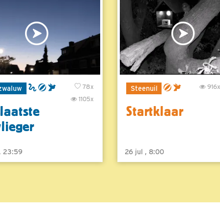
78x
916
zwaluw
Steenuil
1105x
laatste
Startklaar
vlieger
 , 23:59
26 jul , 8:00