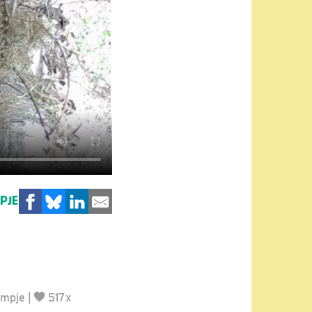
MPJE
lmpje
|
517x