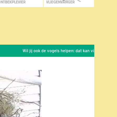
NTBEKPLEVIER
VLIEGENVANGER
Wil jij ook de vogels helpen: dat kan via de link!
*
S