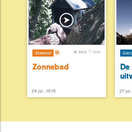
960x
84x
Steenuil
Gier
Zonnebad
De 
uit
29 jul , 19:15
27 jul