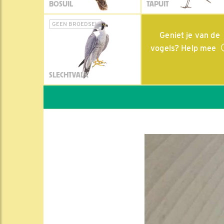
BOSUIL
TAPUIT
GEEN BROEDSEL
Geniet je van de
vogels? Help mee
SLECHTVALK