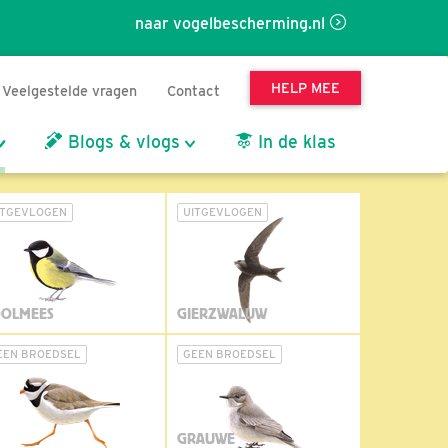
naar vogelbescherming.nl
HELP MEE
Veelgestelde vragen
Contact
Blogs & vlogs
In de klas
ITGEVLOGEN
UITGEVLOGEN
OLMEES
GIERZWALUW
EEN BROEDSEL
GEEN BROEDSEL
GRAUWE