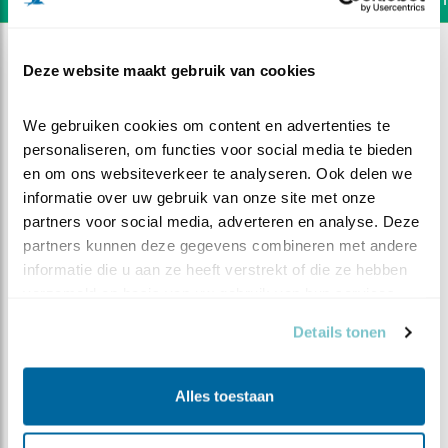
Deze website maakt gebruik van cookies
We gebruiken cookies om content en advertenties te 
personaliseren, om functies voor social media te bieden 
en om ons websiteverkeer te analyseren. Ook delen we 
informatie over uw gebruik van onze site met onze 
partners voor social media, adverteren en analyse. Deze 
partners kunnen deze gegevens combineren met andere 
informatie die u aan ze heeft verstrekt of die ze hebben 
verzameld op basis van uw gebruik van hun services.
Details tonen
DEEL DIT FILMPJE
Alles toestaan
Af en toe onenigheid