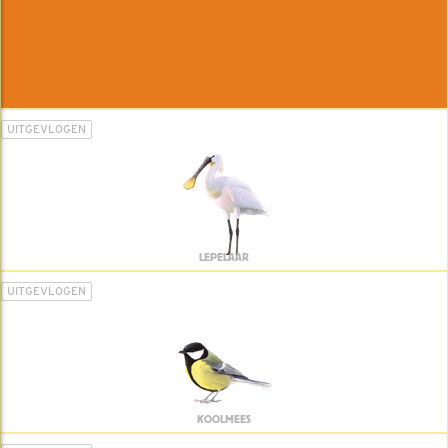
UITGEVLOGEN
LEPELAAR
UITGEVLOGEN
KOOLMEES