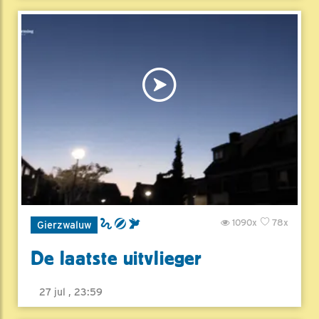
1090x
78x
Gierzwaluw
De laatste uitvlieger
27 jul , 23:59