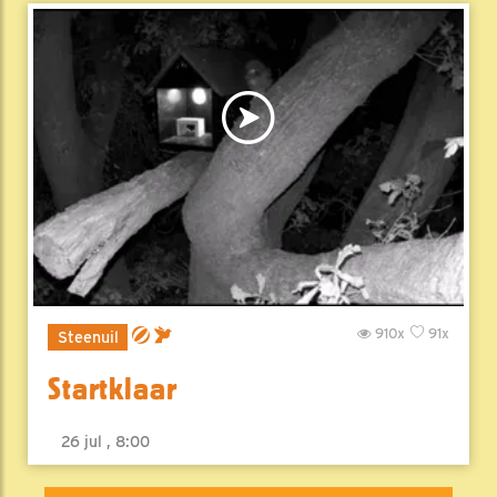
910x
91x
Steenuil
Startklaar
26 jul , 8:00