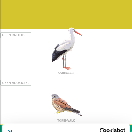
GEEN BROEDSEL
OOIEVAAR
GEEN BROEDSEL
TORENVALK
Wil jij ook de vogels he