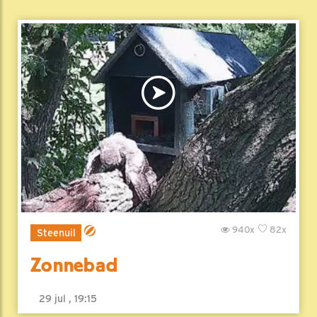
940x
82x
Steenuil
Zonnebad
29 jul , 19:15