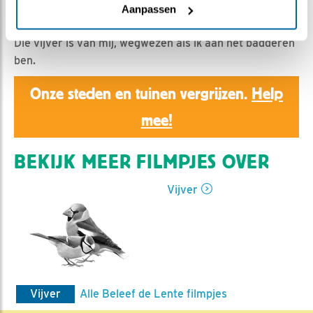
Ed Hoogkamer | Geplaatst op 21 juni 2021, 11:49 |
Aanpassen
Vind ik leuk
|
Bewaar dit filmpje
|
637x
Die vijver is van mij, wegwezen als ik aan het badderen
ben.
Onze steden en tuinen vergrijzen.
Help
mee!
BEKIJK MEER FILMPJES OVER
Vijver
Vijver
Alle Beleef de Lente filmpjes