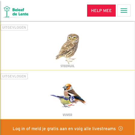
HELP MEE
Men
UITGEVLOGEN
STEENUIL
UITGEVLOGEN
VIJVER
Log in of meld je gratis aan en volg alle livestreams