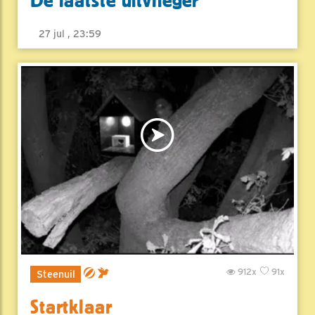
De laatste uitvlieger
27 jul , 23:59
912x
91x
Steenuil
Startklaar