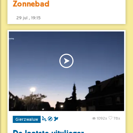
Zonnebad
29 jul , 19:15
1092x
78x
Gierzwaluw