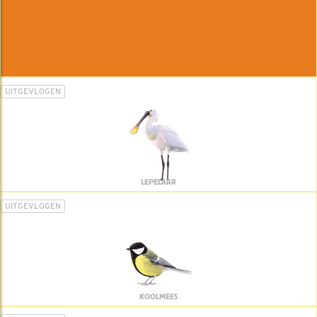
UITGEVLOGEN
LEPELAAR
UITGEVLOGEN
KOOLMEES