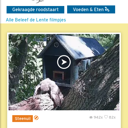
Gekraagde roodstaart
Voeden & Eten
Alle Beleef de Lente filmpjes
942x
82x
Steenuil