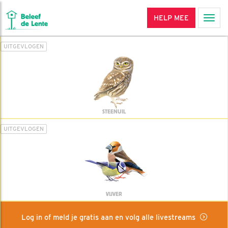
HELP MEE
Men
UITGEVLOGEN
STEENUIL
UITGEVLOGEN
VIJVER
Log in of meld je gratis aan en volg alle livestreams