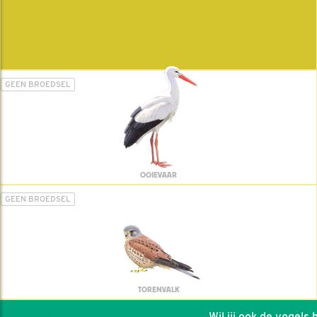
GEEN BROEDSEL
OOIEVAAR
GEEN BROEDSEL
TORENVALK
Wil jij ook de vogels he