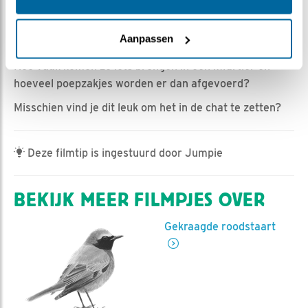
Marijke Heijne | Geplaatst op 27 mei 2025, 8:58 |
Vind ik leuk
|
Bewaar dit filmpje
|
209x
Aanpassen
Wat werken deze ouders toch hard.
Hoe vaak komen ze iets brengen in een kwartier en
hoeveel poepzakjes worden er dan afgevoerd?
Misschien vind je dit leuk om het in de chat te zetten?
Deze filmtip is ingestuurd door Jumpie
BEKIJK MEER FILMPJES OVER
Gekraagde roodstaart