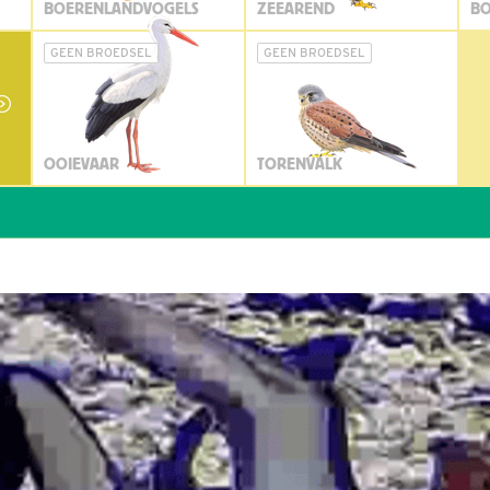
BOERENLANDVOGELS
ZEEAREND
BO
GEEN BROEDSEL
GEEN BROEDSEL
OOIEVAAR
TORENVALK