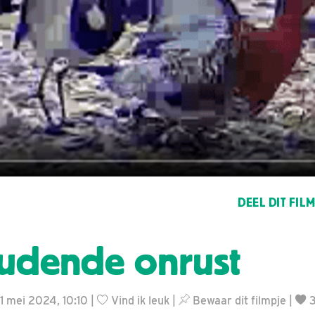
DEEL DIT FIL
udende onrust
1 mei 2024, 10:10 |
Vind ik leuk
|
Bewaar dit filmpje
|
3