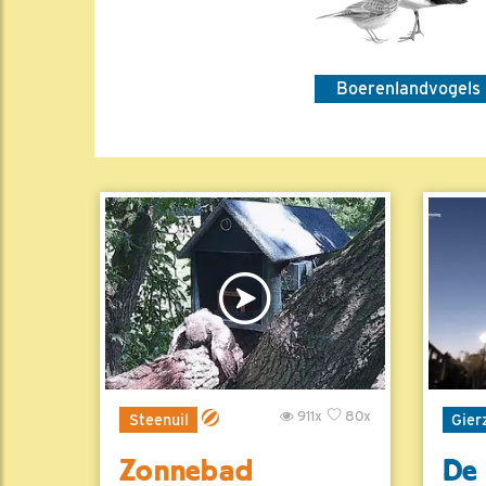
Boerenlandvogels
911x
80x
Steenuil
Gier
Zonnebad
De 