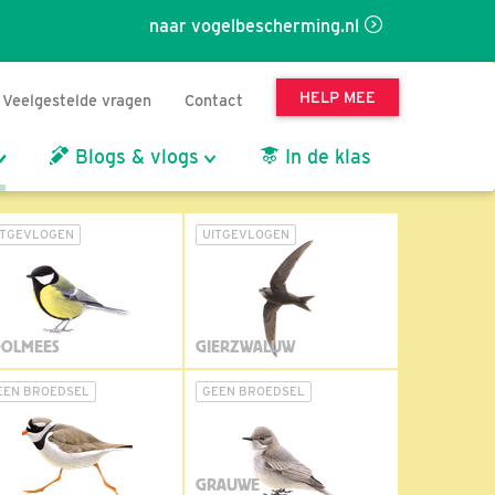
naar vogelbescherming.nl
HELP MEE
Veelgestelde vragen
Contact
Blogs & vlogs
In de klas
ITGEVLOGEN
UITGEVLOGEN
OLMEES
GIERZWALUW
EEN BROEDSEL
GEEN BROEDSEL
GRAUWE