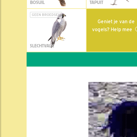
BOSUIL
TAPUIT
GEEN BROEDSEL
Geniet je van de
vogels? Help mee
SLECHTVALK