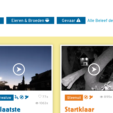
Eieren & Broeden
Gevaar
Alle Beleef de
77x
895x
zwaluw
Steenuil
1063x
laatste
Startklaar