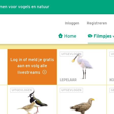
men voor vogels en natuur
Inloggen
Registreren
Home
Filmpjes
UITGEVLOGEN
U
Log in of meld je gratis
aan en volg alle
livestreams
LEPELAAR
KO
UITGEVLOGEN
UITGEVLOGEN
G