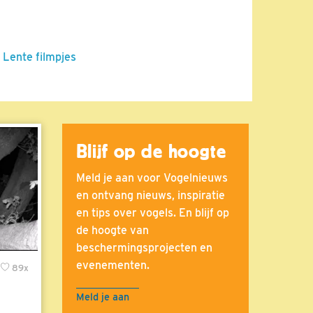
 Lente filmpjes
Blijf op de hoogte
Meld je aan voor Vogelnieuws
en ontvang nieuws, inspiratie
en tips over vogels. En blijf op
de hoogte van
beschermingsprojecten en
evenementen.
89x
Meld je aan