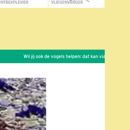
NTBEKPLEVIER
VLIEGENVANGER
Wil jij ook de vogels helpen: dat kan via de link!
*
Se