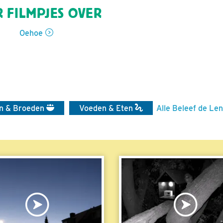
 FILMPJES OVER
Oehoe
en & Broeden
Voeden & Eten
Alle Beleef de Len