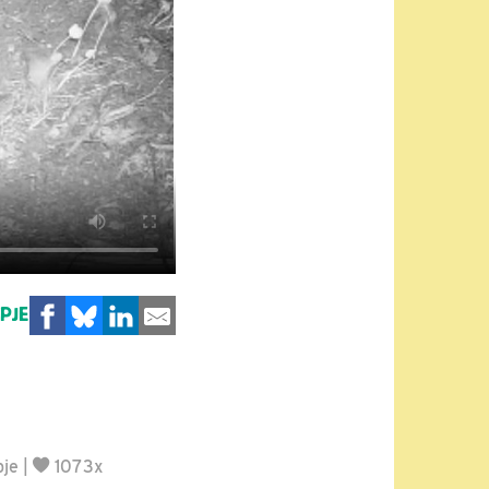
MPJE
pje
|
1073x