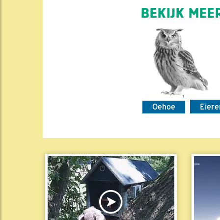
BEKIJK MEER
Oehoe
Eier