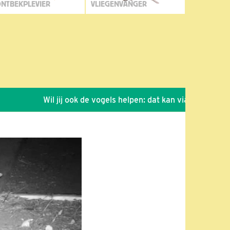
NTBEKPLEVIER
VLIEGENVANGER
Wil jij ook de vogels helpen: dat kan via de link!
*
S