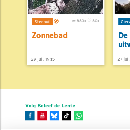
883x
80x
Steenuil
Gier
Zonnebad
De 
uit
29 jul , 19:15
27 jul
Volg Beleef de Lente