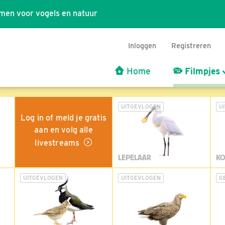
men voor vogels en natuur
Inloggen
Registreren
Home
Filmpjes
UITGEVLOGEN
U
Log in of meld je gratis
aan en volg alle
livestreams
LEPELAAR
KO
UITGEVLOGEN
UITGEVLOGEN
G