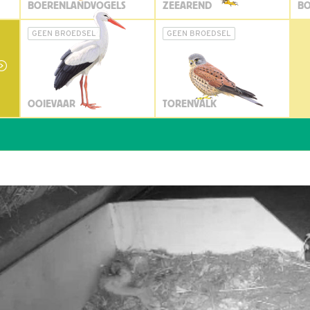
BOERENLANDVOGELS
ZEEAREND
BO
GEEN BROEDSEL
GEEN BROEDSEL
OOIEVAAR
TORENVALK