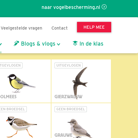
naar vogelbescherming.nl
HELP MEE
Veelgestelde vragen
Contact
Blogs & vlogs
In de klas
ITGEVLOGEN
UITGEVLOGEN
OLMEES
GIERZWALUW
EEN BROEDSEL
GEEN BROEDSEL
GRAUWE