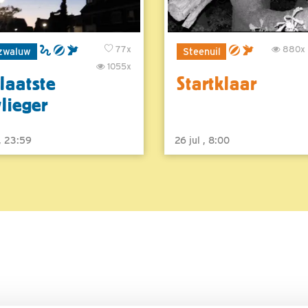
77x
880x
zwaluw
Steenuil
1055x
laatste
Startklaar
vlieger
 , 23:59
26 jul , 8:00