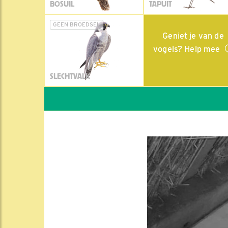
BOSUIL
TAPUIT
GEEN BROEDSEL
Geniet je van de
vogels? Help mee
SLECHTVALK