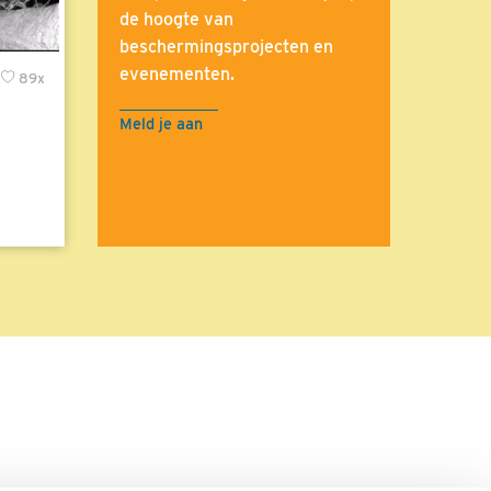
de hoogte van
beschermingsprojecten en
evenementen.
89x
Meld je aan