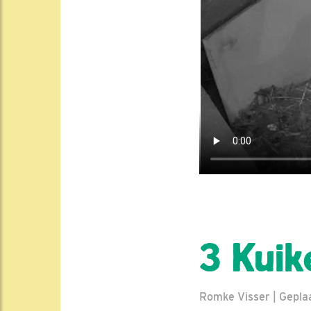
3 Kuik
Romke Visser | Geplaat