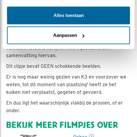
Romke Visser | Geplaatst op 28 april 2021, 10:00 |
Vind ik leuk
|
Bewaar dit filmpje
|
697x
Alles toestaan
Als verwacht heeft Kuiken 3 het niet gered.
Afgelopen nacht is het overleden.
Aanpassen
Naast dit trieste nieuws was het goed te zien dat Man
vannacht totaal 3 konijnen heeft gebracht. Een
samenvatting hiervan.
Dit clipje bevat GEEN schokkende beelden.
Er is nog maar weinig gezien van K3 en voorzover we
weten, tot dit moment van plaatsing' heeft ze het
kuiken niet verplaatst, gegeten of gevoerd.
En dus ligt het waarschijnlijk vlakbij de prooien, of er
onder.
BEKIJK MEER FILMPJES OVER