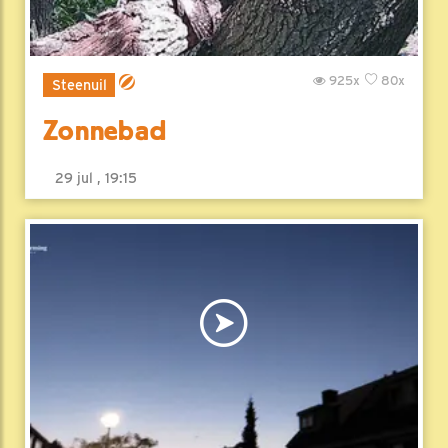
925x
80x
Steenuil
Zonnebad
29 jul , 19:15