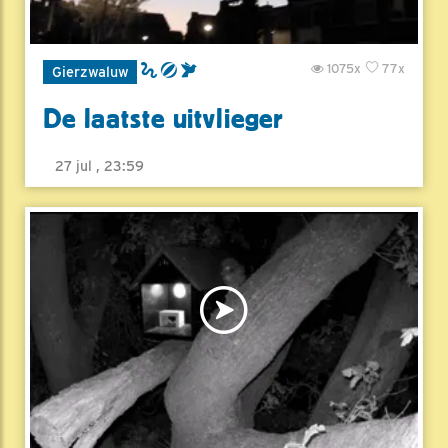
1075x
77x
Gierzwaluw
De laatste uitvlieger
27 jul , 23:59