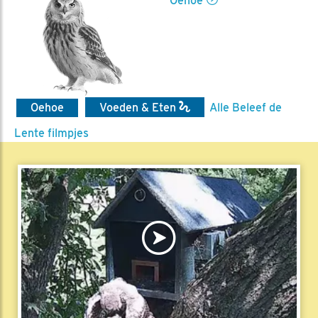
Oehoe
Oehoe
Voeden & Eten
Alle Beleef de
Lente filmpjes