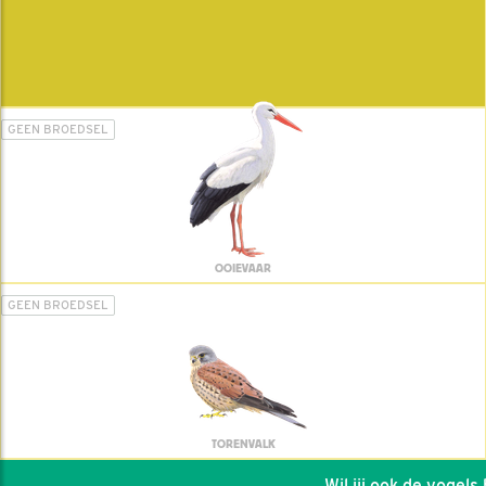
GEEN BROEDSEL
OOIEVAAR
GEEN BROEDSEL
TORENVALK
Wil jij ook de vogels he