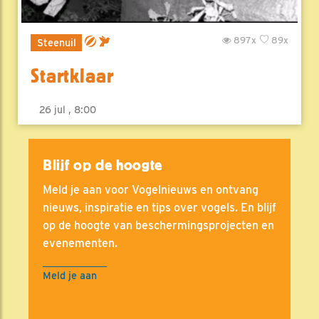
897x
89x
Steenuil
Startklaar
26 jul , 8:00
Blijf op de hoogte
Meld je aan voor Vogelnieuws en ontvang
nieuws, inspiratie en tips over vogels. En blijf
op de hoogte van beschermingsprojecten en
evenementen.
Meld je aan