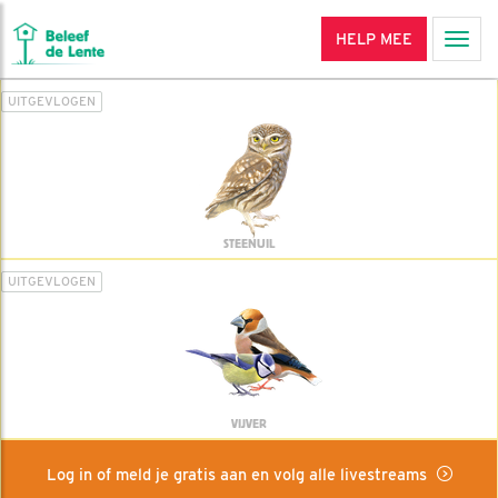
HELP MEE
Men
UITGEVLOGEN
STEENUIL
UITGEVLOGEN
VIJVER
Log in of meld je gratis aan en volg alle livestreams