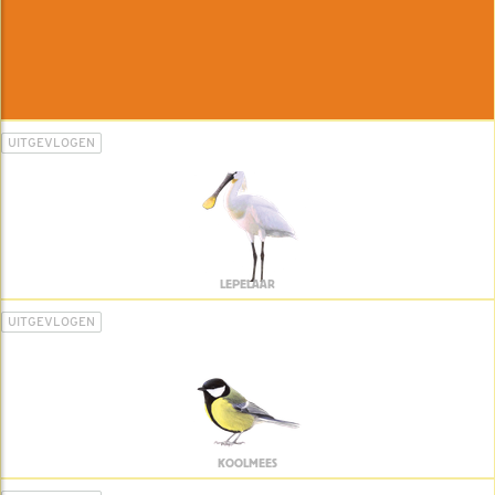
UITGEVLOGEN
LEPELAAR
UITGEVLOGEN
KOOLMEES