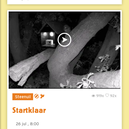
919x
92x
Steenuil
Startklaar
26 jul , 8:00