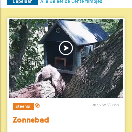
Lepelaar
Alle Beleef de Lente filmpjes
975x
85x
Steenuil
Zonnebad