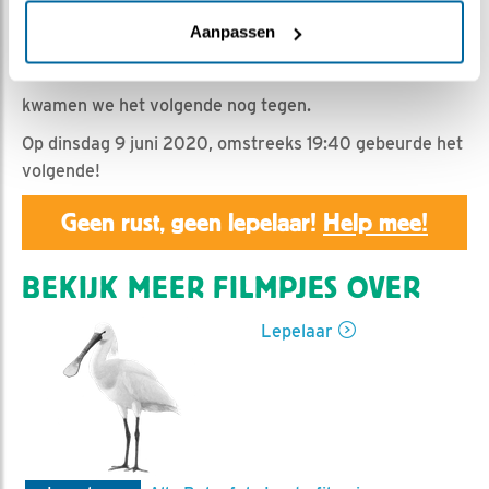
Romke Visser | Geplaatst op 11 juni 2020, 18:18 |
Vind
ik leuk
|
Bewaar dit filmpje
|
993x
Aanpassen
Bij een steekproef controle van de beelden,
kwamen we het volgende nog tegen.
Op dinsdag 9 juni 2020, omstreeks 19:40 gebeurde het
volgende!
Geen rust, geen lepelaar!
Help mee!
BEKIJK MEER FILMPJES OVER
Lepelaar