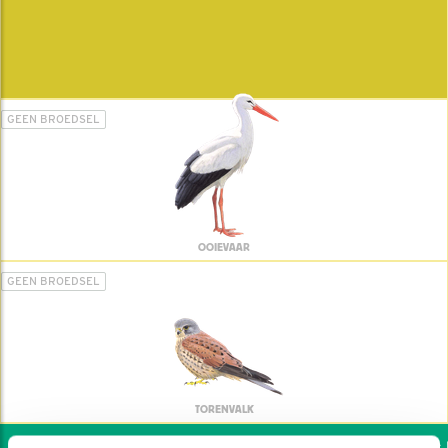
GEEN BROEDSEL
OOIEVAAR
GEEN BROEDSEL
TORENVALK
Wil jij ook de vogels h