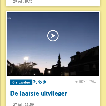
29 jul , 19:15
1117x
78x
Gierzwaluw
De laatste uitvlieger
27 jul , 23:59