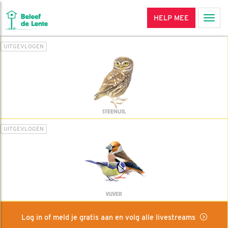
HELP MEE
Men
UITGEVLOGEN
STEENUIL
UITGEVLOGEN
VIJVER
Log in of meld je gratis aan en volg alle livestreams