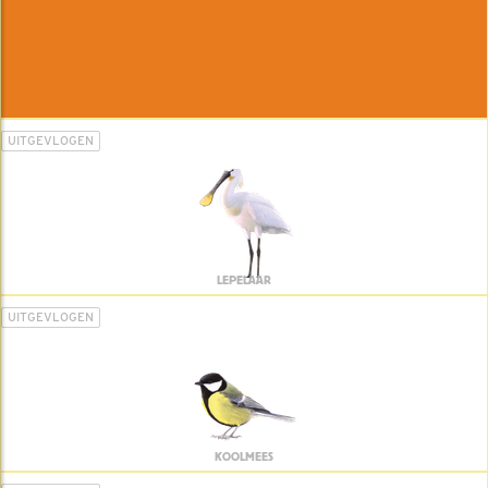
UITGEVLOGEN
LEPELAAR
UITGEVLOGEN
KOOLMEES