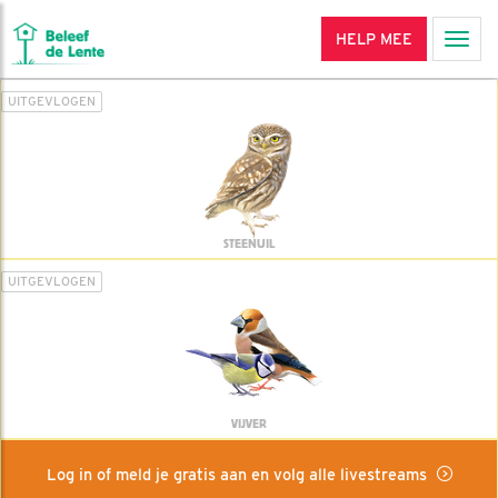
HELP MEE
Men
UITGEVLOGEN
STEENUIL
UITGEVLOGEN
VIJVER
Log in of meld je gratis aan en volg alle livestreams