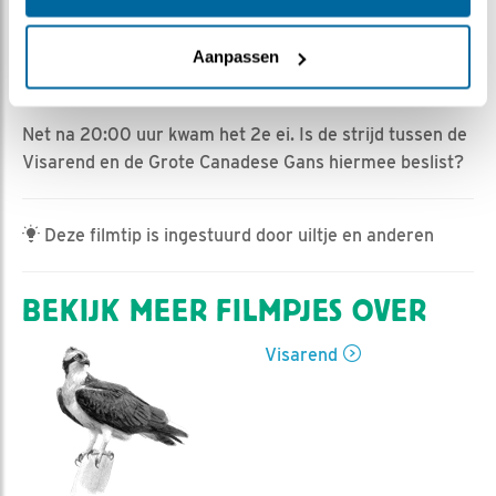
Romke Visser | Geplaatst op 6 april 2023, 6:30 |
Vind ik leuk
|
Bewaar dit filmpje
|
423x
Aanpassen
Gisteravond aan het begin van de avond kwam Vrouw
Canadese Gans weer op het nest.
Net na 20:00 uur kwam het 2e ei. Is de strijd tussen de
Visarend en de Grote Canadese Gans hiermee beslist?
Deze filmtip is ingestuurd door uiltje en anderen
BEKIJK MEER FILMPJES OVER
Visarend