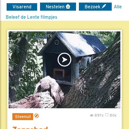
Visarend
Nestelen
Bezoek
Alle
Beleef de Lente filmpjes
897x
80x
Steenuil