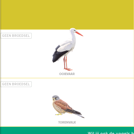
GEEN BROEDSEL
OOIEVAAR
GEEN BROEDSEL
TORENVALK
Wil jij ook de vogels hel