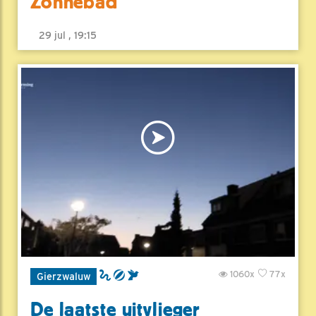
Zonnebad
29 jul , 19:15
1060x
77x
Gierzwaluw
De laatste uitvlieger