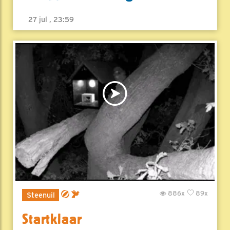
27 jul , 23:59
886x
89x
Steenuil
Startklaar