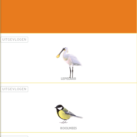
UITGEVLOGEN
LEPELAAR
UITGEVLOGEN
KOOLMEES