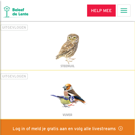
HELP MEE
Men
UITGEVLOGEN
STEENUIL
UITGEVLOGEN
VIJVER
Log in of meld je gratis aan en volg alle livestreams