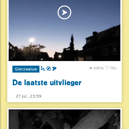
1089x
78x
Gierzwaluw
De laatste uitvlieger
27 jul , 23:59