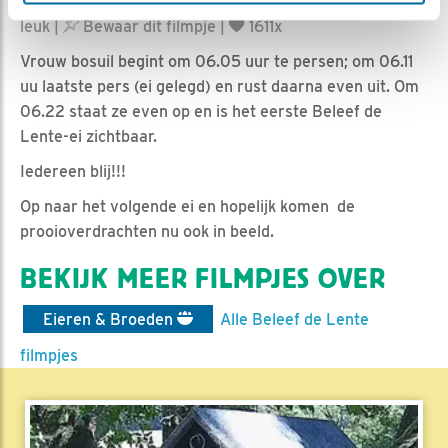
Emil | Geplaatst op 20 maart 2018, 6:22 |
Vind ik
leuk
|
Bewaar dit filmpje
|
1611x
Vrouw bosuil begint om 06.05 uur te persen; om 06.11
uu laatste pers (ei gelegd) en rust daarna even uit. Om
06.22 staat ze even op en is het eerste Beleef de
Lente-ei zichtbaar.
Iedereen blij!!!
Op naar het volgende ei en hopelijk komen de
prooioverdrachten nu ook in beeld.
BEKIJK MEER FILMPJES OVER
Eieren & Broeden
Alle Beleef de Lente
filmpjes