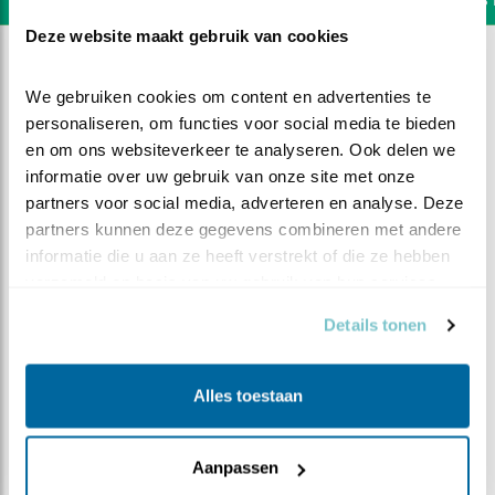
Deze website maakt gebruik van cookies
We gebruiken cookies om content en advertenties te 
personaliseren, om functies voor social media te bieden 
en om ons websiteverkeer te analyseren. Ook delen we 
informatie over uw gebruik van onze site met onze 
partners voor social media, adverteren en analyse. Deze 
partners kunnen deze gegevens combineren met andere 
informatie die u aan ze heeft verstrekt of die ze hebben 
verzameld op basis van uw gebruik van hun services.
Details tonen
DEEL DIT FILMPJE
Alles toestaan
1e Beleef de Lente-ei!!
Aanpassen