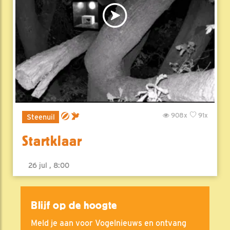
908x
91x
Steenuil
Startklaar
26 jul , 8:00
Blijf op de hoogte
Meld je aan voor Vogelnieuws en ontvang