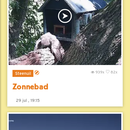
939x
82x
Steenuil
Zonnebad
29 jul , 19:15