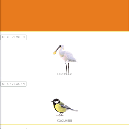
UITGEVLOGEN
LEPELAAR
UITGEVLOGEN
KOOLMEES