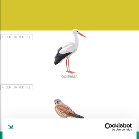
GEEN BROEDSEL
OOIEVAAR
GEEN BROEDSEL
TORENVALK
Wil jij ook de vogels he