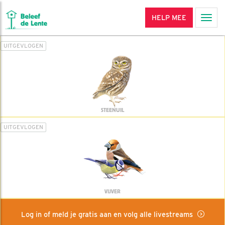
HELP MEE
Men
UITGEVLOGEN
STEENUIL
UITGEVLOGEN
VIJVER
Log in of meld je gratis aan en volg alle livestreams