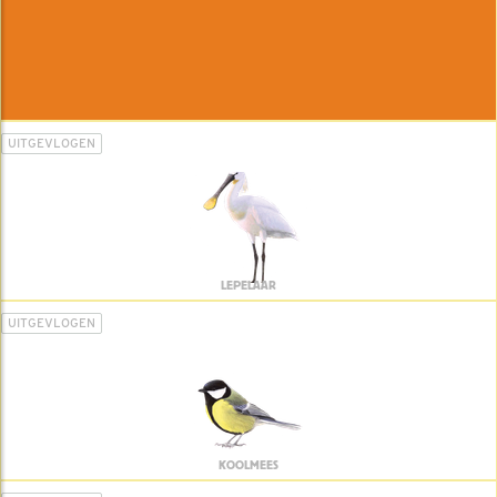
UITGEVLOGEN
LEPELAAR
UITGEVLOGEN
KOOLMEES