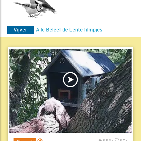
Vijver
Alle Beleef de Lente filmpjes
883x
80x