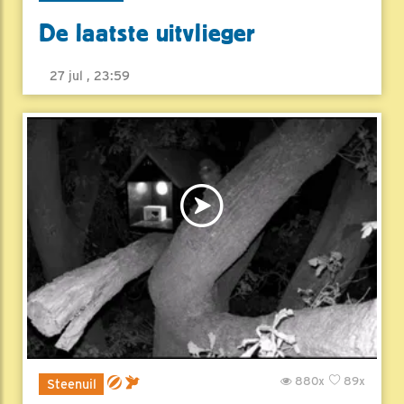
De laatste uitvlieger
27 jul , 23:59
880x
89x
Steenuil