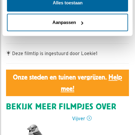
Ed Hoogkamer | Geplaatst op 15 juni 2022, 10:35 |
Alles toestaan
Vind ik leuk
|
Bewaar dit filmpje
|
496x
Lees ook de nieuwe blog van Roos Tol
Aanpassen
Als er een boom valt in het bos
Deze filmtip is ingestuurd door Loekie1
Onze steden en tuinen vergrijzen.
Help
mee!
BEKIJK MEER FILMPJES OVER
Vijver