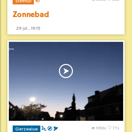
Steenuil
Zonnebad
29 jul , 19:15
1056x
77x
Gierzwaluw