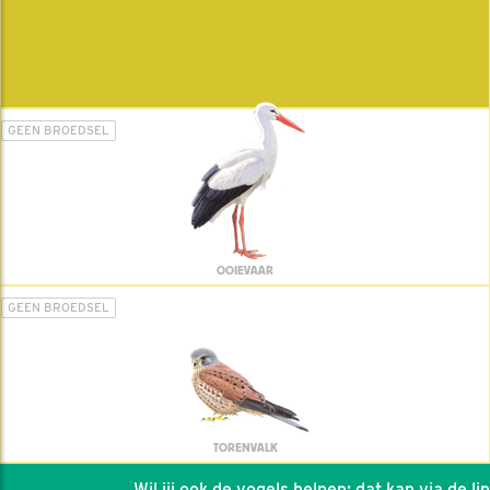
GEEN BROEDSEL
OOIEVAAR
GEEN BROEDSEL
TORENVALK
Wil jij ook de vogels helpen: dat kan via de link!