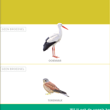
GEEN BROEDSEL
OOIEVAAR
GEEN BROEDSEL
TORENVALK
Wil jij ook de vogels helpe