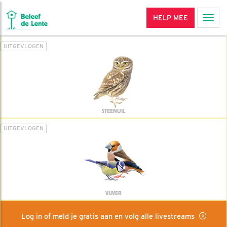
HELP MEE
Men
UITGEVLOGEN
STEENUIL
UITGEVLOGEN
VIJVER
Log in of meld je gratis aan en volg alle livestreams