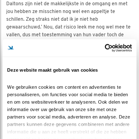
Daltons zijn niet de makkelijkste in de omgang en met
jou hebben ze misschien nog wel een appeltje te
schillen. Zeg straks niet dat ik je niet heb
gewaarschuwd.’ Nou, dat risico leek me nog wel mee te
vallen, dus met toestemming van hun vader toch de
ladder nog maar een keer bij de kast gezet om dit
prachtige viertal nog één keer te spreken te krijgen,
voordat ze de kast verlaten.
Toen ik bij het deksel van de kast aankwam hoorde ik
Deze website maakt gebruik van cookies
binnen al een hoop gestommel en K1 die piepte:
‘snel de
kuil in met z’n allen, daar is die lange weer die ons laatst
We gebruiken cookies om content en advertenties te 
uit de kast gevist heeft…’.
personaliseren, om functies voor social media te bieden 
en om ons websiteverkeer te analyseren. Ook delen we 
Rustig maar jongens, ik kom deze keer voor iets heel
informatie over uw gebruik van onze site met onze 
anders, probeerde ik nog terwijl ik het deksel een
partners voor social media, adverteren en analyse. Deze 
beetje optilde. Maar ‘klets’, had ik al een braakbal te
partners kunnen deze gegevens combineren met andere 
pakken recht tussen m’n ogen en ik zou zweren dat ik
informatie die u aan ze heeft verstrekt of die ze hebben 
K2 hoorde giechelen:
‘zo, die had je nog te goed van