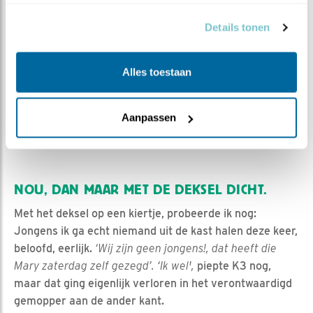
verzameld op basis van uw gebruik van hun services.
vorige keer’.
Details tonen
Ja, maar jongens laat me nou even uitleggen waar ik
voor kom, het is echt…., ik kon nog net de volgende
braakbal ontwijken, die vanuit de kuil in mijn richting
Alles toestaan
werd gegooid (pas later toen ik weer achter mijn
bureau zat realiseerde ik me dat ik in de schemer van
de kast niet eens gezien heb hoe zo’n uiltje nu eigenlijk
Aanpassen
zo hard met braakballen kan gooien).
NOU, DAN MAAR MET DE DEKSEL DICHT.
Met het deksel op een kiertje, probeerde ik nog:
Jongens ik ga echt niemand uit de kast halen deze keer,
beloofd, eerlijk.
‘Wij zijn geen jongens!, dat heeft die
Mary zaterdag zelf gezegd’. ‘Ik wel',
piepte K3 nog,
maar dat ging eigenlijk verloren in het verontwaardigd
gemopper aan de ander kant.