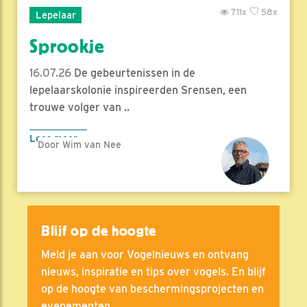
711x
58x
Lepelaar
Sprookje
16.07.26
De gebeurtenissen in de
lepelaarskolonie inspireerden Srensen, een
trouwe volger van ..
Lees meer
Door Wim van Nee
Blijf op de hoogte
Meld je aan voor Vogelnieuws en ontvang
nieuws, inspiratie en tips over vogels. En blijf
op de hoogte van beschermingsprojecten en
evenementen.