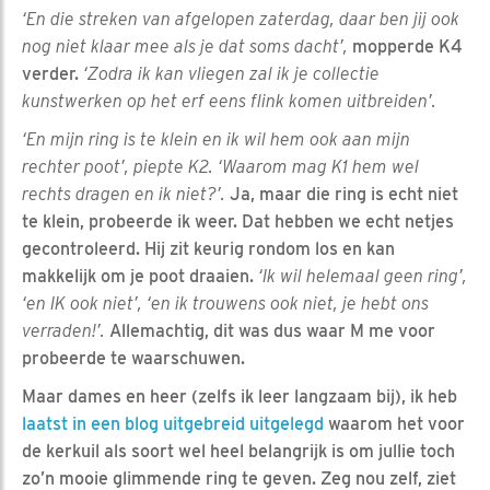
‘En die streken van afgelopen zaterdag, daar ben jij ook
nog niet klaar mee als je dat soms dacht’,
mopperde K4
verder.
‘Zodra ik kan vliegen zal ik je collectie
kunstwerken op het erf eens flink komen uitbreiden’.
‘En mijn ring is te klein en ik wil hem ook aan mijn
rechter poot’, piepte K2. ‘Waarom mag K1 hem wel
rechts dragen en ik niet?’.
Ja, maar die ring is echt niet
te klein, probeerde ik weer. Dat hebben we echt netjes
gecontroleerd. Hij zit keurig rondom los en kan
makkelijk om je poot draaien.
‘Ik wil helemaal geen ring’,
‘en IK ook niet’, ‘en ik trouwens ook niet, je hebt ons
verraden!’.
Allemachtig, dit was dus waar M me voor
probeerde te waarschuwen.
Maar dames en heer (zelfs ik leer langzaam bij), ik heb
laatst in een blog uitgebreid uitgelegd
waarom het voor
de kerkuil als soort wel heel belangrijk is om jullie toch
zo’n mooie glimmende ring te geven. Zeg nou zelf, ziet