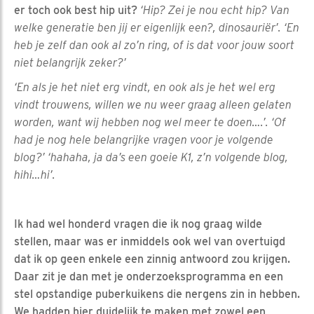
er toch ook best hip uit?
‘Hip? Zei je nou echt hip? Van
welke generatie ben jij er eigenlijk een?, dinosauriër’. ‘En
heb je zelf dan ook al zo’n ring, of is dat voor jouw soort
niet belangrijk zeker?’
‘En als je het niet erg vindt, en ook als je het wel erg
vindt trouwens, willen we nu weer graag alleen gelaten
worden, want wij hebben nog wel meer te doen….’. ‘Of
had je nog hele belangrijke vragen voor je volgende
blog?’ ‘hahaha, ja da’s een goeie K1, z’n volgende blog,
hihi…hi’.
Ik had wel honderd vragen die ik nog graag wilde
stellen, maar was er inmiddels ook wel van overtuigd
dat ik op geen enkele een zinnig antwoord zou krijgen.
Daar zit je dan met je onderzoeksprogramma en een
stel opstandige puberkuikens die nergens zin in hebben.
We hadden hier duidelijk te maken met zowel een