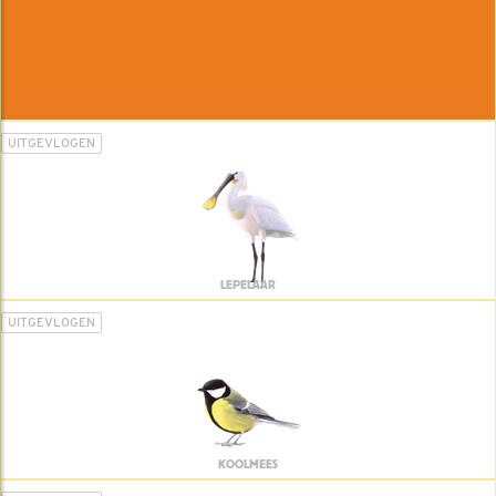
UITGEVLOGEN
LEPELAAR
UITGEVLOGEN
KOOLMEES