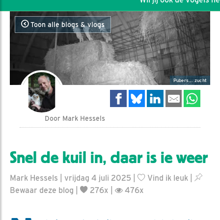
Toon alle blogs & vlogs
Pubers.... zucht
Door Mark Hessels
Snel de kuil in, daar is ie weer
Mark Hessels | vrijdag 4 juli 2025 |
Vind ik leuk
|
Bewaar deze blog
|
276x |
476x