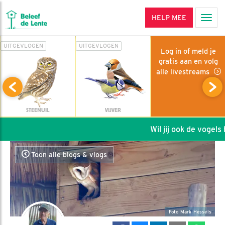
HELP MEE
Men
UITGEVLOGEN
UITGEVLOGEN
Log in of meld je
gratis aan en volg
alle livestreams
STEENUIL
VIJVER
Wil jij ook de vogels he
Toon alle blogs & vlogs
Foto Mark Hessels