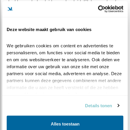
sterkte van het geluid neemt geleidelijk toe en duurt
gemiddeld twee seconde. Het mannetje laat zo duidelijk
horen ‘dit is mijn woongebied’.
Tijdens de paring laat het mannetje een staccato
Deze website maakt gebruik van cookies
piepend geluid horen, terwijl het vrouwtje daarop
reageert met een zacht klagend geblaas.
We gebruiken cookies om content en advertenties te 
De angstkreet bestaat uit een serie zeer luide
personaliseren, om functies voor social media te bieden 
noodkreten, meestal beginnend met een verdedigend
en om ons websiteverkeer te analyseren. Ook delen we 
geblaas.
informatie over uw gebruik van onze site met onze 
partners voor social media, adverteren en analyse. Deze 
partners kunnen deze gegevens combineren met andere 
informatie die u aan ze heeft verstrekt of die ze hebben 
verzameld op basis van uw gebruik van hun services.
Details tonen
Alles toestaan