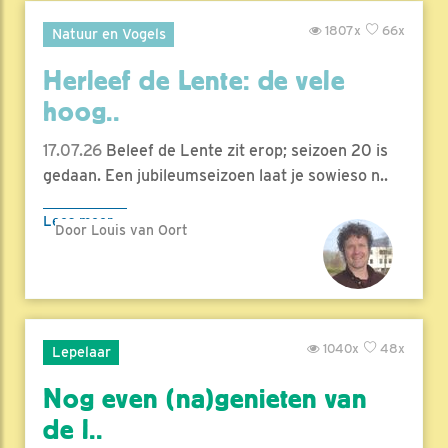
1807x
66x
Natuur en Vogels
Herleef de Lente: de vele
hoog..
17.07.26
Beleef de Lente zit erop; seizoen 20 is
gedaan. Een jubileumseizoen laat je sowieso n..
Lees meer
Door Louis van Oort
1040x
48x
Lepelaar
Nog even (na)genieten van
de l..