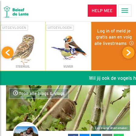
HELP MEE
Men
UITGEVLOGEN
UITGEVLOGEN
Log in of meld je
gratis aan en volg
alle livestreams
STEENUIL
VIJVER
Wil jij ook de vogels he
Toon alle blogs & vlogs
Een kleine druktemaker.