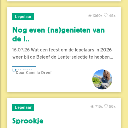
1060x
48x
Lepelaar
Nog even (na)genieten van
de l..
16.07.26
Wat een feest om de lepelaars in 2026
weer bij de Beleef de Lente-selectie te hebben...
Lees meer
Door Camilla Dreef
715x
58x
Lepelaar
Sprookje