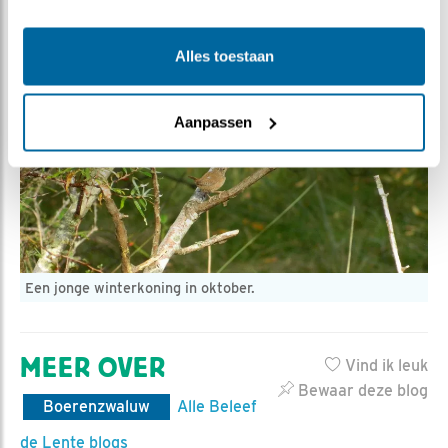
slechte jaren. Gelukkig maar, want deze kleine boef
willen we niet kwijt!
Alles toestaan
Aanpassen
Een jonge winterkoning in oktober.
MEER OVER
Vind ik leuk
Bewaar deze blog
Boerenzwaluw
Alle Beleef
de Lente blogs