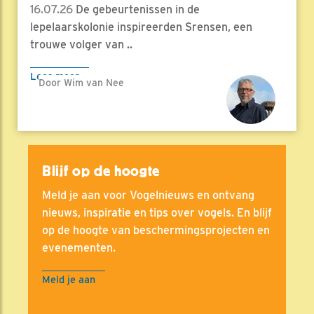
16.07.26
De gebeurtenissen in de
lepelaarskolonie inspireerden Srensen, een
trouwe volger van ..
Lees meer
Door Wim van Nee
Blijf op de hoogte
Meld je aan voor Vogelnieuws en ontvang
nieuws, inspiratie en tips over vogels. En blijf
op de hoogte van beschermingsprojecten en
evenementen.
Meld je aan