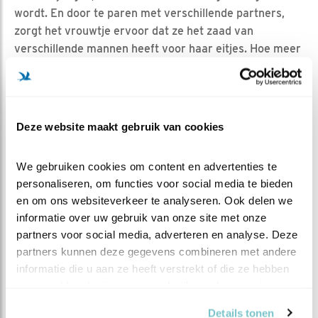
wordt. En door te paren met verschillende partners,
zorgt het vrouwtje ervoor dat ze het zaad van
verschillende mannen heeft voor haar eitjes. Hoe meer
variatie, hoe robuuster de populatie. Het mannetje
zorgt er zo voor dat zijn genen beter verspreiden. En
dat is waar het allemaal om gaat, voortplanting.
Deze website maakt gebruik van cookies
NIET OUD
Winterkoninkjes worden niet oud. De gemiddelde
We gebruiken cookies om content en advertenties te 
leeftijd is ongeveer een half jaar oud. Dat betekent dat
personaliseren, om functies voor social media te bieden 
er een hele hoge sterfte is onder de jongen en dat een
en om ons websiteverkeer te analyseren. Ook delen we 
groot deel nooit volwassen wordt. Daar staat dan
informatie over uw gebruik van onze site met onze 
tegenover dat als ze wel hun eerste jaar halen, ze ook
partners voor social media, adverteren en analyse. Deze 
snelle voortplanters zijn. Ze leggen 6 tot 7 eitjes per
partners kunnen deze gegevens combineren met andere 
nest en broeden meestal twee keer per jaar, heel soms
informatie die u aan ze heeft verstrekt of die ze hebben 
drie keer per jaar. Dus na een strenge winter kan het
verzameld op basis van uw gebruik van hun services.
aantal winterkoninkjes dan toch weer snel op het oude
Details tonen
niveau zitten. En ook groeit de populatie, ondanks de