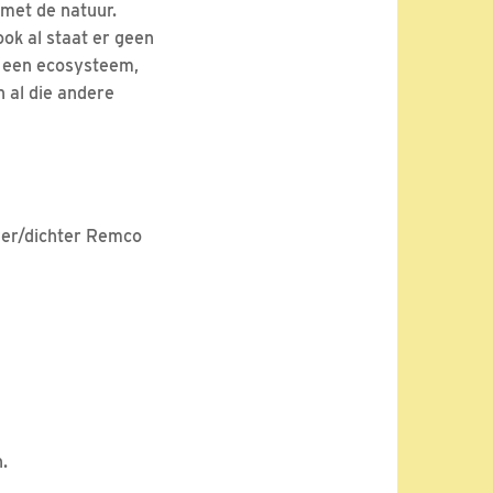
met de natuur.
ook al staat er geen
an een ecosysteem,
n al die andere
ver/dichter Remco
.