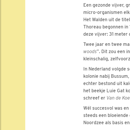
Een gezonde vijver, g
micro-organismen elka
Het Walden uit de tit
Thoreau begonnen in 
deze vijver: 31 meter
Twee jaar en twee maa
woods
”. Dit zou een 
kleinschalig, zelfvoo
In Nederland volgde sc
kolonie nabij Bussum,
echter bestond uit ka
het beekje Luie Gat k
schreef er
Van de Koe
Wél succesvol was en 
steeds een bloeiende 
Noordzee als basis en