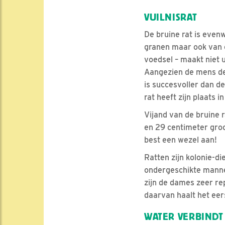
VUILNISRAT
De bruine rat is evenw
granen maar ook van on
voedsel – maakt niet ui
Aangezien de mens de n
is succesvoller dan de
rat heeft zijn plaats 
Vijand van de bruine r
en 29 centimeter groo
best een wezel aan!
Ratten zijn kolonie-
ondergeschikte mannetj
zijn de dames zeer re
daarvan haalt het eers
WATER VERBINDT