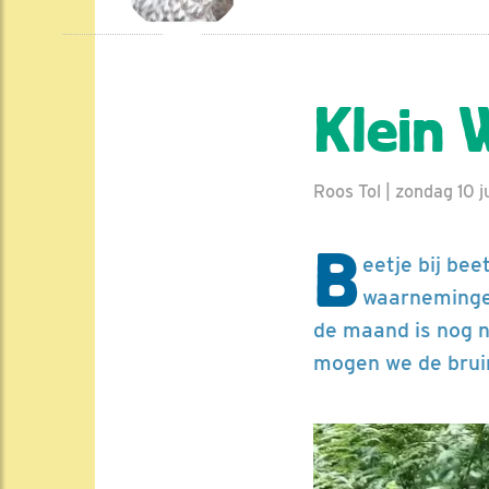
Klein 
Roos Tol | zondag 10 j
B
eetje bij be
waarnemingen
de maand is nog n
mogen we de brui