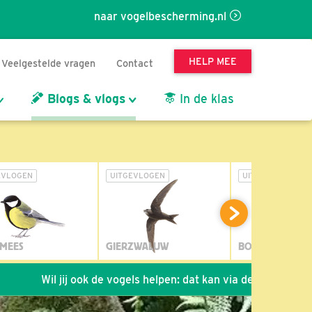
naar vogelbescherming.nl
HELP MEE
Veelgestelde vragen
Contact
Blogs & vlogs
In de klas
EVLOGEN
UITGEVLOGEN
UITGEVLOGEN
MEES
GIERZWALUW
BOSUIL
 jij ook de vogels helpen: dat kan via de link!
*
Seizoen 20