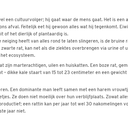
el een cultuurvolger; hij gaat waar de mens gaat. Het is een a
s afval. Feitelijk eet hij gewoon alles wat hij tegenkomt. Eiwi
t of het dierlijk of plantaardig is.
eiging heeft van alles rond te laten slingeren, is de bruine ra
 zwarte rat, kan net als die ziektes overbrengen via urine of 
in het ecosysteem.
at zijn marterachtigen, uilen en huiskatten. Een boze rat, ge
t – dikke kale staart van 15 tot 23 centimeter en een gewicht
dieren. Een dominante man leeft samen met een harem vrouwtj
es. Ze doen niet moeilijk over hun verblijfplaats. Zowat alles
productief; een rattin kan per jaar tot wel 30 nakomelingen 
te jaar niet.