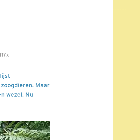
17x
ijst
 zoogdieren. Maar
en wezel. Nu