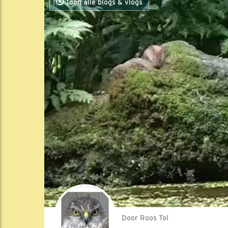
Toon alle blogs & vlogs
Door Roos Tol