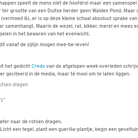
chappen speelt de mens niet de hoofdrol maar een samenspel 
ver ter grootte van een Duitse herder geen Walden Pond. Maar 
rt (vermoed ik), er is op deze kleine schaal absoluut sprake v
aar samenhangt. Waarin de wezel, rat, kikker, merel en mees e
spelen in het bewaren van het evenwicht.
dit vanaf de zijlijn mogen mee-be-leven!
 uit het gedicht
Credo
van de afgelopen week overleden schrij
er geciteerd in de media, maar té mooi om te laten liggen.
rotsen dragen
ts”
ater naar de rotsen dragen.
icht een tegel, plant een guerilla-plantje, begin een geveltuin