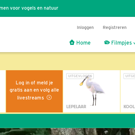
men voor vogels en natuur
Inloggen
Registreren
Home
Filmpjes
UITGEVLOGEN
UITG
Log in of meld je
gratis aan en volg alle
livestreams
LEPELAAR
KOOL
Wil