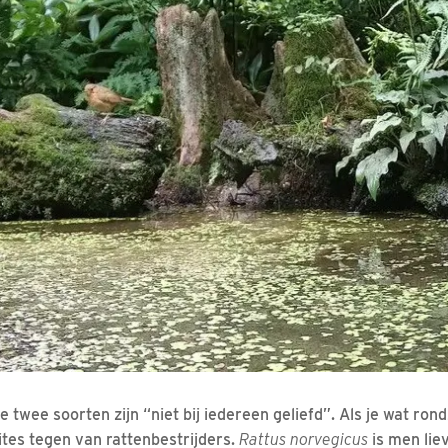
 twee soorten zijn “niet bij iedereen geliefd”. Als je wat ron
ites tegen van rattenbestrijders.
Rattus norvegicus
is men liev