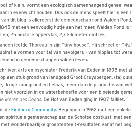
root of klein, vormt een ecologisch samenhangend geheel waar
ar in evenwicht houden. Dus ook de mens speelt hierin een r
el van dit blog is allereerst de gemeenschap rond Walden Pon
1845 met een eenvoudig hutje aan het meer. Walden Pond is “
 diep, 25 hectare oppervlak, 2,7 kilometer omtrek.
nden leefde Thoreau in zijn “tiny house”. Hij schreef er “
Wal
inspiratie vormen voor tal van navolgers – van hippies tot wer
rzienend in gemeenschappen wilden leven.
hrijver, arts en psychiater Frederik van Eeden in 1898 met zij
 op een stuk grond van landgoed Groot Cruysbergen, (te) duu
le, droge zandgrond en helaas, meer dan de productie van witb
on niet voorzien in de waterbehoefte voor een bloeiende ge
le Meren des Doods
. De Hof van Eeden ging in 1907 failliet.
is de
Findhorn Community
. Begonnen in 1962 met een enkele 
en spirituele gemeenschap aan de Schotse oostkust, met een 
 met wonderbaarlijke groententeelt-resultaten vanaf het begi