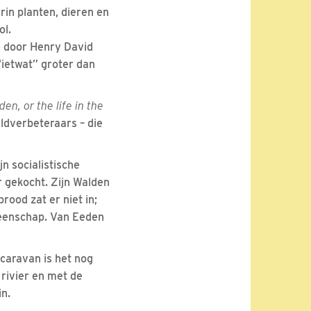
in planten, dieren en
ol.
d, door Henry David
ietwat” groter dan
den, or the life in the
eldverbeteraars – die
n socialistische
r gekocht. Zijn Walden
rood zat er niet in;
meenschap. Van Eeden
caravan is het nog
rivier en met de
n.