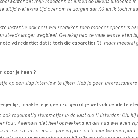
j snel achter dat mijn moeder niet alleen de lakens uitdeelde i
ze altijd wel extra tijd over om te zorgen dat K6 en ik toch maa
ste instantie ook best wel schrikken toen moeder opeens ’s na
n steeds langer wegbleef. Gelukkig had ze vaak iets te eten bi
(note vd redactie: dat is toch die cabaretier ?)
, maar meestal 
n door je heen ?
etje op een slap interview te lijken. Heb je geen interessanter
 eigenlijk, maakte je je geen zorgen of je wel voldoende te ete
n ook regelmatig stemmetjes in de kast die fluisterden: Oh, hij 
eer fout. Allemaal niet heel opwekkend en dat had wel even zij
e al snel dat als er maar genoeg prooien binnenkwamen per n