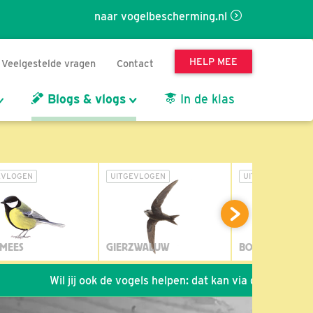
naar vogelbescherming.nl
HELP MEE
Veelgestelde vragen
Contact
Blogs & vlogs
In de klas
EVLOGEN
UITGEVLOGEN
UITGEVLOGEN
MEES
GIERZWALUW
BOSUIL
Wil jij ook de vogels helpen: dat kan via de link!
*
Seizoe