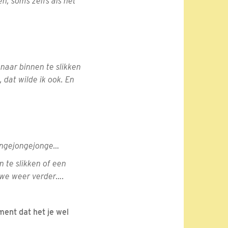
, soms zelfs als het
naar binnen te slikken
 dat wilde ik ook. En
tjongejongejonge…
 te slikken of een
 we weer verder….
ment dat het je wel