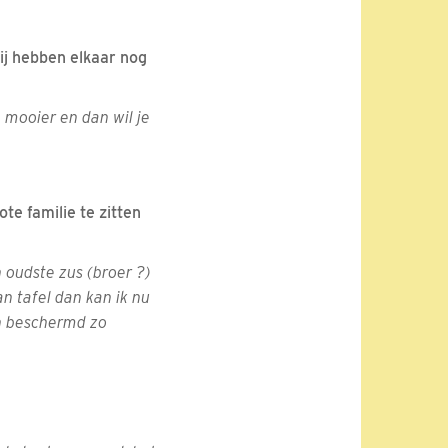
wij hebben elkaar nog
n mooier en dan wil je
te familie te zitten
n oudste zus (broer ?)
n tafel dan kan ik nu
en beschermd zo