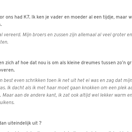
voor ons had K7. Ik ken je vader en moeder al een tijdje, maar 
.
l vereerd. Mijn broers en zussen zijn allemaal al veel groter e
aten.
 zich af hoe dat nou is om als kleine dreumes tussen zo’n gro
overen.
in best even schrikken toen ik net uit het ei was en zag dat mij
as. Ik dacht als ik met haar moet gaan knokken om een plek aa
Maar aan de andere kant, ik zat ook altijd wel lekker warm 
uikens.
an uiteindelijk uit ?