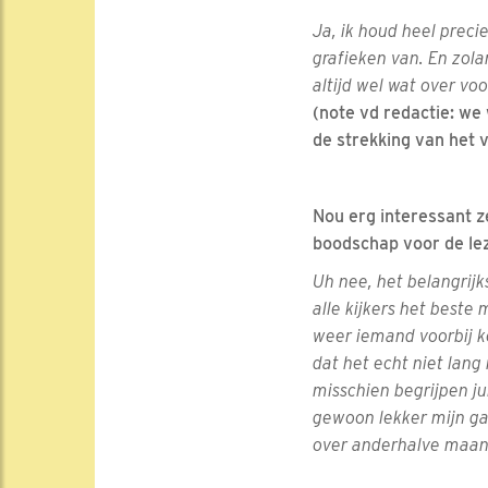
Ja, ik houd heel preci
grafieken van. En zola
altijd wel wat over vo
(note vd redactie: we 
de strekking van het 
Nou erg interessant ze
boodschap voor de lez
Uh nee, het belangrijks
alle kijkers het beste
weer iemand voorbij ko
dat het echt niet lang
misschien begrijpen jul
gewoon lekker mijn ga
over anderhalve maand