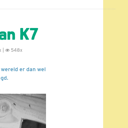
van K7
 |
548x
e wereld er dan wel
agd.