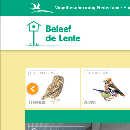
Vogelbescherming Nederland
- Sa
L
UITGEVLOGEN
UITGEVLOGEN
STEENUIL
VIJVER