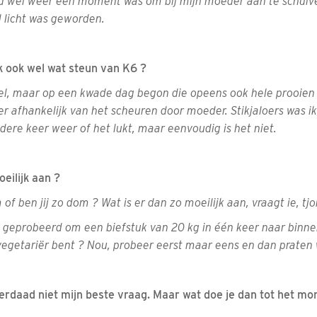
 wel weer een moment was om bij mijn moeder aan te schuiven
l licht was geworden.
jk ook wel wat steun van K6 ?
wel, maar op een kwade dag begon die opeens ook hele prooien 
er afhankelijk van het scheuren door moeder. Stikjaloers was ik,
edere keer weer of het lukt, maar eenvoudig is het niet.
oeilijk aan ?
m of ben jij zo dom ? Wat is er dan zo moeilijk aan, vraagt ie, 
s geprobeerd om een biefstuk van 20 kg in één keer naar binnen
 vegetariër bent ? Nou, probeer eerst maar eens en dan praten
derdaad niet mijn beste vraag. Maar wat doe je dan tot het mo