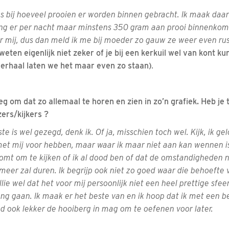
es bij hoeveel prooien er worden binnen gebracht. Ik maak daar z
ng er per nacht maar minstens 350 gram aan prooi binnenkomt, b
or mij, dus dan meld ik me bij moeder zo gauw ze weer even rus
weten eigenlijk niet zeker of je bij een kerkuil wel van kont k
verhaal laten we het maar even zo staan)
.
g om dat zo allemaal te horen en zien in zo’n grafiek. Heb je t
ers/kijkers ?
te is wel gezegd, denk ik. Of ja, misschien toch wel. Kijk, ik ge
 met mij voor hebben, maar waar ik maar niet aan kan wennen i
mt om te kijken of ik al dood ben of dat de omstandigheden nu
 meer zal duren. Ik begrijp ook niet zo goed waar die behoeft
lie wel dat het voor mij persoonlijk niet een heel prettige sfee
ng gaan. Ik maak er het beste van en ik hoop dat ik met een b
 ook lekker de hooiberg in mag om te oefenen voor later.