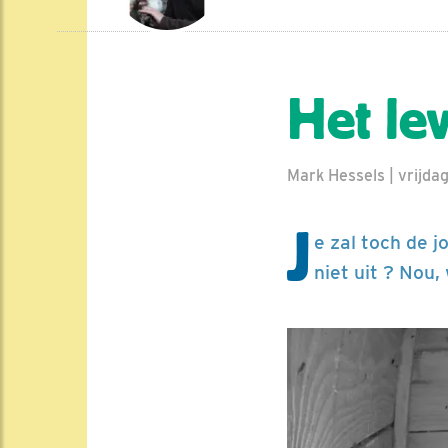
Het le
Mark Hessels | vrijda
J
e zal toch de j
niet uit ? Nou