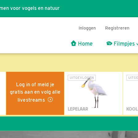
men voor vogels en natuur
Inloggen
Registreren
Home
Filmpjes
UITGEVLOGEN
UITG
Log in of meld je
gratis aan en volg alle
livestreams
LEPELAAR
KOOL