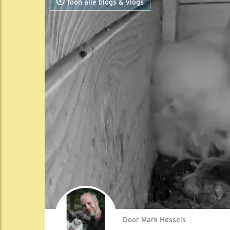
Toon alle blogs & vlogs
Door Mark Hessels