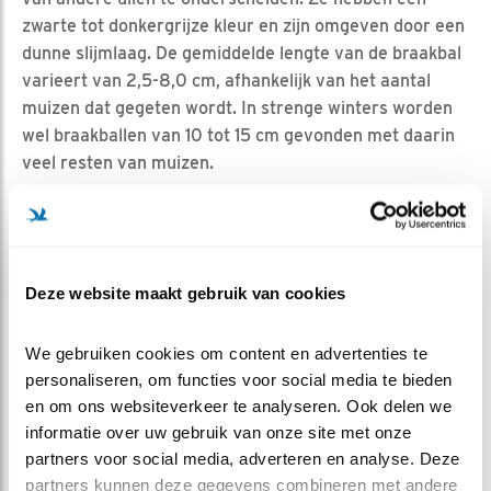
zwarte tot donkergrijze kleur en zijn omgeven door een
dunne slijmlaag. De gemiddelde lengte van de braakbal
varieert van 2,5-8,0 cm, afhankelijk van het aantal
muizen dat gegeten wordt. In strenge winters worden
wel braakballen van 10 tot 15 cm gevonden met daarin
veel resten van muizen.
Kijk
hier
het clipje vervelende braakbal van Ed
De braakballen van jonge kerkuilen zijn veel kleiner. Na
ongeveer 7 dagen wordt de eerste braakbal
Deze website maakt gebruik van cookies
geproduceerd van gemiddeld 1 cm lang en een gewicht
van 0,5 gram. Ze bevatten praktisch geen
schedelresten en botten. Ze maken 1-3 braakballetjes
We gebruiken cookies om content en advertenties te 
per etmaal en vanaf de vijfde week 1 braakbal. Het
personaliseren, om functies voor social media te bieden 
duurt 5 tot 6 uur voordat een braakbal wordt gevormd.
en om ons websiteverkeer te analyseren. Ook delen we 
informatie over uw gebruik van onze site met onze 
BRAAKBALLEN PLUIZEN
partners voor social media, adverteren en analyse. Deze 
partners kunnen deze gegevens combineren met andere 
Van de in ons land voorkomende uilen levert de kerkuil