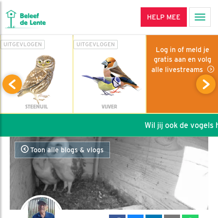
HELP MEE
Men
UITGEVLOGEN
UITGEVLOGEN
Log in of meld je
gratis aan en volg
alle livestreams
STEENUIL
VIJVER
Wil jij ook de vogels he
Toon alle blogs & vlogs