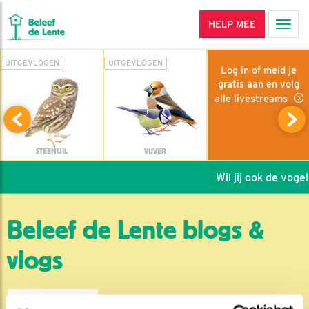
HELP MEE
Men
UITGEVLOGEN
UITGEVLOGEN
Log in of meld je
gratis aan en volg
alle livestreams
STEENUIL
VIJVER
Wil jij ook de vogel
Beleef de Lente blogs &
vlogs