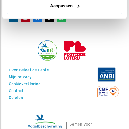
Volg Beleef de Lente
Aanpassen
Over Beleef de Lente
Mijn privacy
Cookieverklaring
Contact
Colofon
Samen voor