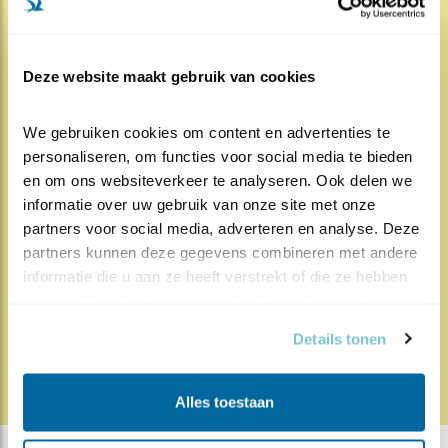
215x
1280x
Spreeuw
Deze website maakt gebruik van cookies
Nog even geduld
17.02.19
Dit jaar doet de spreeuw weer mee bij
We gebruiken cookies om content en advertenties te 
Beleef de Lente, een slimme soort, die graag in..
personaliseren, om functies voor social media te bieden 
en om ons websiteverkeer te analyseren. Ook delen we 
Lees meer
informatie over uw gebruik van onze site met onze 
partners voor social media, adverteren en analyse. Deze 
partners kunnen deze gegevens combineren met andere 
Door Louis van Oort
informatie die u aan ze heeft verstrekt of die ze hebben 
verzameld op basis van uw gebruik van hun services.
Details tonen
Alles toestaan