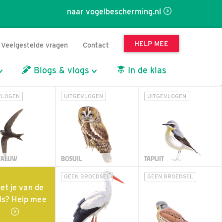
naar vogelbescherming.nl
HELP MEE
Veelgestelde vragen
Contact
Blogs & vlogs
In de klas
VLOGEN
UITGEVLOGEN
UITGEVLOGEN
WALUW
BOSUIL
TAPUIT
GEEN BROEDSEL
GEEN BROEDSEL
et je van de
ls? Help mee