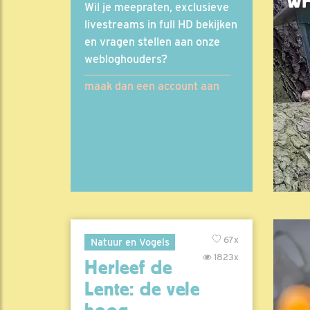
WH
Wil je meepraten, exclusieve
livestreams in full HD bekijken
en vragen stellen aan onze
webloghouders?
maak dan een account aan
67x
Natuur en Vogels
1823x
Herleef de
Lente: de vele