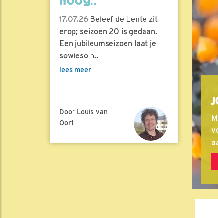
hoog..
17.07.26
Beleef de Lente zit
erop; seizoen 20 is gedaan.
Een jubileumseizoen laat je
sowieso n..
lees meer
J
Door Louis van
M
Oort
vo
a