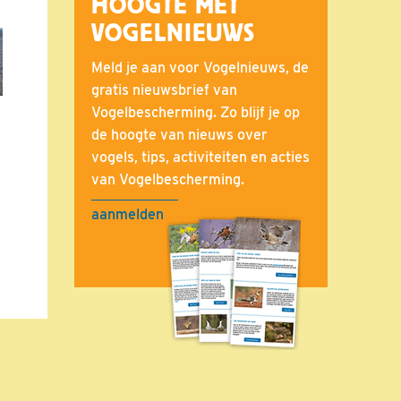
HOOGTE MET
VOGELNIEUWS
Meld je aan voor Vogelnieuws, de
gratis nieuwsbrief van
Vogelbescherming. Zo blijf je op
de hoogte van nieuws over
vogels, tips, activiteiten en acties
van Vogelbescherming.
aanmelden