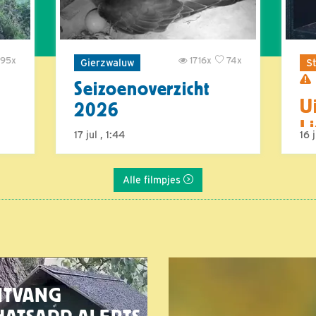
95x
1716x
74x
Gierzwaluw
St
Seizoenoverzicht
U
2026
L
17 jul , 1:44
16 
Alle filmpjes
NTVANG