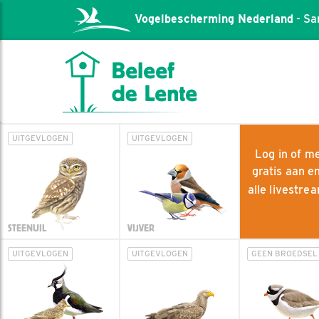
Vogelbescherming Nederland
- Sa
UITGEVLOGEN
UITGEVLOGEN
Log in of me
gratis aan e
alle livestr
STEENUIL
VIJVER
UITGEVLOGEN
UITGEVLOGEN
GEEN BROEDSEL