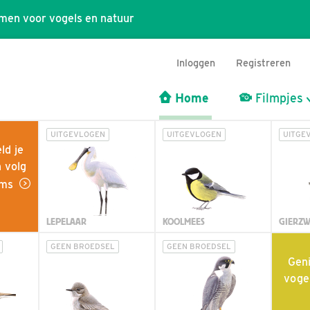
men voor vogels en natuur
Inloggen
Registreren
Home
Filmpjes
UITGEVLOGEN
UITGEVLOGEN
UITGE
ld je
n volg
eams
LEPELAAR
KOOLMEES
GIERZ
GEEN BROEDSEL
GEEN BROEDSEL
Geni
voge