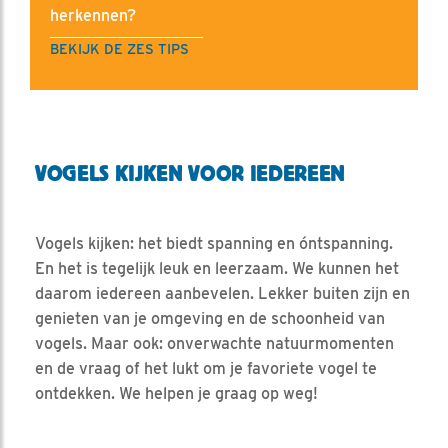
herkennen?
BEKIJK DE ZES TIPS
VOGELS KIJKEN VOOR IEDEREEN
Vogels kijken: het biedt spanning en óntspanning.
En het is tegelijk leuk en leerzaam. We kunnen het
daarom iedereen aanbevelen. Lekker buiten zijn en
genieten van je omgeving en de schoonheid van
vogels. Maar ook: onverwachte natuurmomenten
en de vraag of het lukt om je favoriete vogel te
ontdekken. We helpen je graag op weg!