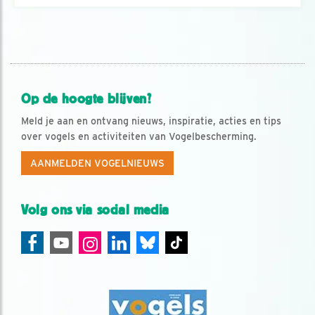
Op de hoogte blijven?
Meld je aan en ontvang nieuws, inspiratie, acties en tips
over vogels en activiteiten van Vogelbescherming.
AANMELDEN VOGELNIEUWS
Volg ons via social media