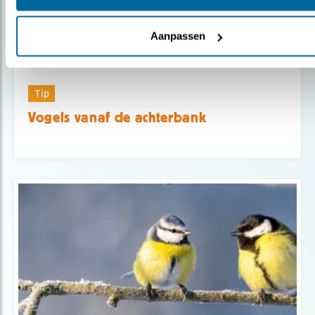
Aanpassen
Tip
Vogels vanaf de achterbank