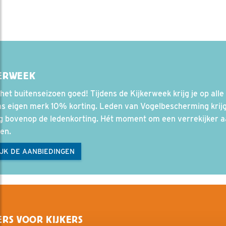
KERWEEK
het buitenseizoen goed! Tijdens de Kijkerweek krijg je op alle
ns eigen merk 10% korting. Leden van Vogelbescherming krij
g bovenop de ledenkorting. Hét moment om een verrekijker a
en.
JK DE AANBIEDINGEN
ERS VOOR KIJKERS