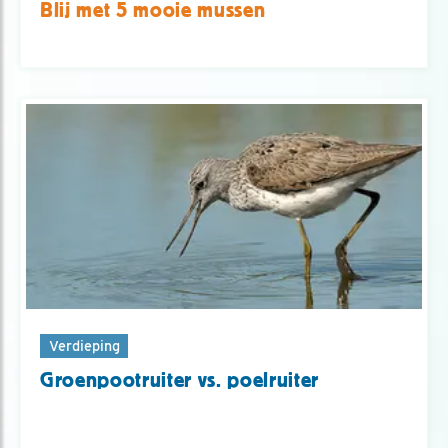
Blij met 5 mooie mussen
Verdieping
Groenpootruiter vs. poelruiter