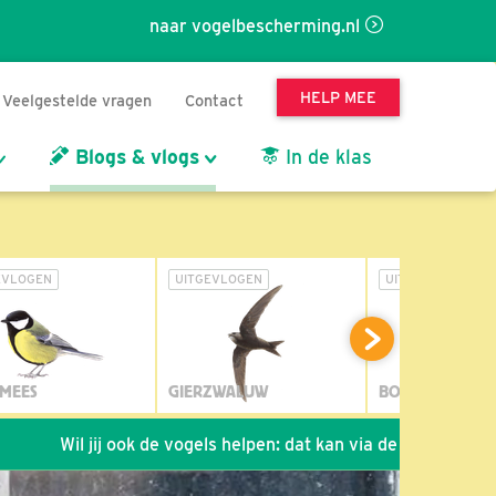
naar vogelbescherming.nl
HELP MEE
Veelgestelde vragen
Contact
Blogs & vlogs
In de klas
EVLOGEN
UITGEVLOGEN
UITGEVLOGEN
MEES
GIERZWALUW
BOSUIL
jij ook de vogels helpen: dat kan via de link!
*
Seizoen 202