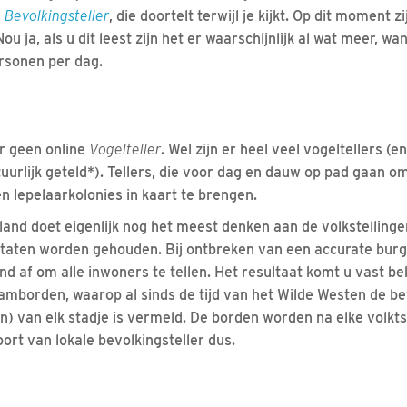
e
Bevolkingsteller
, die doortelt terwijl je kijkt. Op dit moment z
u ja, als u dit leest zijn het er waarschijnlijk al wat meer, wa
rsonen per dag.
r geen online
Vogelteller
. Wel zijn er heel veel vogeltellers (e
uurlijk geteld*). Tellers, die voor dag en dauw op pad gaan o
n lepelaarkolonies in kaart te brengen.
land doet eigenlijk nog het meest denken aan de volkstellinge
Staten worden gehouden. Bij ontbreken van een accurate burg
and af om alle inwoners te tellen. Het resultaat komt u vast be
amborden, waarop al sinds de tijd van het Wilde Westen de 
n) van elk stadje is vermeld. De borden worden na elke volkts
ort van lokale bevolkingsteller dus.