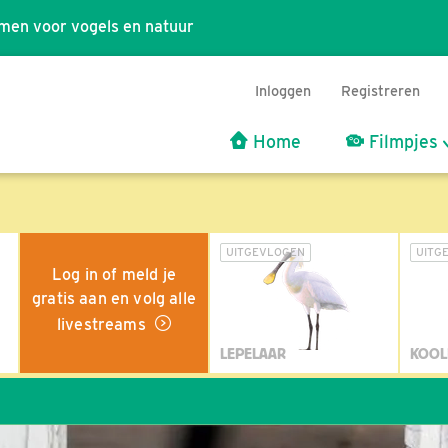
men voor vogels en natuur
Inloggen
Registreren
Home
Filmpjes
UITGEVLOGEN
UITG
Log in of meld je
gratis aan en volg alle
livestreams
LEPELAAR
KOOL
Wil 