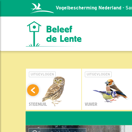
Vogelbescherming Nederland
- Sa
L
UITGEVLOGEN
UITGEVLOGEN
STEENUIL
VIJVER