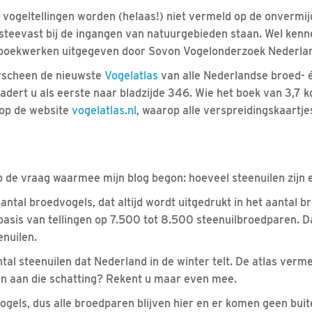
 vogeltellingen worden (helaas!) niet vermeld op de onvermijd
steevast bij de ingangen van natuurgebieden staan. Wel kenn
e boekwerken uitgegeven door Sovon Vogelonderzoek Nederla
rscheen de nieuwste
Vogelatlas
van alle Nederlandse broed- 
ladert u als eerste naar bladzijde 346. Wie het boek van 3,7 k
t op de website
vogelatlas.nl
, waarop alle verspreidingskaartjes
 de vraag waarmee mijn blog begon: hoeveel steenuilen zijn 
ntal broedvogels, dat altijd wordt uitgedrukt in het aantal b
basis van tellingen op 7.500 tot 8.500 steenuilbroedparen. Da
nuilen.
tal steenuilen dat Nederland in de winter telt. De atlas verm
 aan die schatting? Rekent u maar even mee.
vogels, dus alle broedparen blijven hier en er komen geen buit