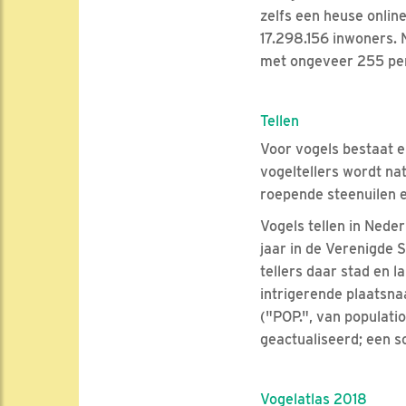
zelfs een heuse onlin
17.298.156 inwoners. No
met ongeveer 255 pe
Tellen
Voor vogels bestaat e
vogeltellers wordt nat
roepende steenuilen e
Vogels tellen in Neder
jaar in de Verenigde 
tellers daar stad en l
intrigerende plaatsna
("POP.", van populatio
geactualiseerd; een so
Vogelatlas 2018