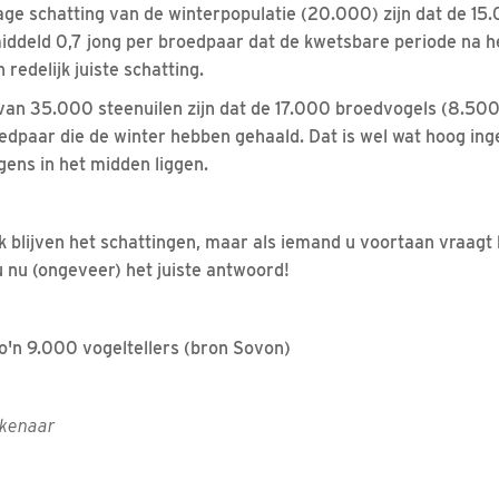
lage schatting van de winterpopulatie (20.000) zijn dat de 1
iddeld 0,7 jong per broedpaar dat de kwetsbare periode na he
n redelijk juiste schatting.
 van 35.000 steenuilen zijn dat de 17.000 broedvogels (8.50
edpaar die de winter hebben gehaald. Dat is wel wat hoog in
gens in het midden liggen.
k blijven het schattingen, maar als iemand u voortaan vraagt
 u nu (ongeveer) het juiste antwoord!
zo'n 9.000 vogeltellers (bron Sovon)
jkenaar