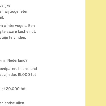
elijke
en wij zogeheten
nd.
én wintervogels. Een
g te zware kost vindt,
 zijn te vinden.
er in Nederland?
roedparen. In ons land
t zijn dus 15.000 tot
eldt 20.000 tot
enlandse uilen