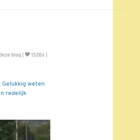
eze blog
|
1326x |
? Gelukkig weten
n redelijk