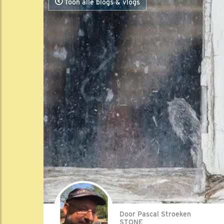
Toon alle blogs & vlogs
Door Pascal Stroeken
STONE