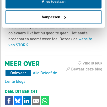
Alles toestaan
pesticiden zoals DDT. Om de ooievaar te laten
terugkeren, hebben vele vrijwilligers en
Vogelbescherming Nederland zich sinds 1969 flink
Aanpassen
ingezet. Het doel was de terugkeer van de ooievaar
als broedvogel in Nederland. Dat lukt. Met de
ooievaars lijkt het nu goed te gaan. Het aantal
broedparen neemt weer toe. Bezoek de
website
van STORK
MEER OVER
Vind ik leuk
Bewaar deze blog
Ooievaar
Alle Beleef de
Lente blogs
DEEL DIT BERICHT