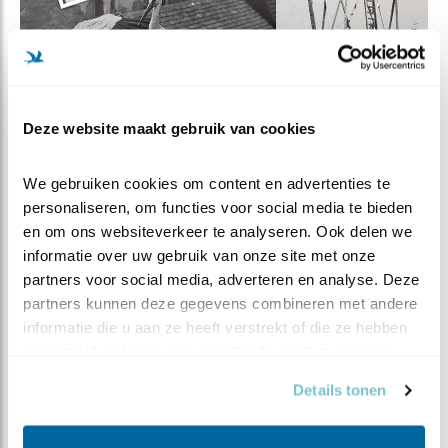
Deze website maakt gebruik van cookies
Zwart-wit (foto's uit het boek van Fr. Haverschmidt)
We gebruiken cookies om content en advertenties te 
personaliseren, om functies voor social media te bieden 
en om ons websiteverkeer te analyseren. Ook delen we 
informatie over uw gebruik van onze site met onze 
partners voor social media, adverteren en analyse. Deze 
partners kunnen deze gegevens combineren met andere 
STORK, de Engelse naam voor een echte
informatie die u aan ze heeft verstrekt of die ze hebben 
Nederlandse vogel: de ooievaar. STORK is een
verzameld op basis van uw gebruik van hun services.
vrijwilligersorganisatie, die zich belangeloos inzet
voor de ooievaars in Nederland. In de jaren zestig
Details tonen
waren de ooievaar in Nederland vrijwel
uitgestorven, door het gebruik van zware