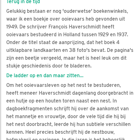
Terug in de tijd
Gelukkig bestaan er nog 'ouderwetse' boekenwinkels,
waar ik een boekje over ooievaars heb gevonden uit
1949. De schrijver François Haverschmidt heeft
ooievaars bestudeerd in Holland tussen 1929 en 1937.
Onder de titel staat de aanprijzing, dat het boek 4
uitklapbare landkaarten en 38 foto's bevat. De pagina's
zijn een beetje vergeeld, maar het is heel leuk om dit
stukje geschiedenis door te bladeren.
De ladder op en dan maar zitten...
Om het ooievaarsleven op het nest te bestuderen,
heeft meneer Haverschmidt dagenlang doorgebracht in
een hutje op een houten toren naast een nest. In
dagboekfragmenten schrijft hij over de aankomst van
het mannetje en vrouwtje, door de vele tijd die hij bij
het nest doorbracht, leerde hij hun subtiele verschillen
kennen. Heel precies beschrijft hij de nestbouw,
hofmakerij en paringen. In die jaren is het behoorlijk