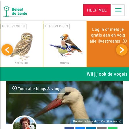
HELP MEE
Men
UITGEVLOGEN
UITGEVLOGEN
Log in of meld je
gratis aan en volg
alle livestreams
STEENUIL
VIJVER
Wil jij ook de vogels h
Toon alle blogs & vlogs
Rood-wit-blauw (foto Caroline Walta)