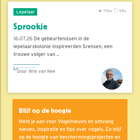
706x
58x
Lepelaar
Sprookje
16.07.26
De gebeurtenissen in de
lepelaarskolonie inspireerden Srensen, een
trouwe volger van ..
Lees meer
Door Wim van Nee
Blijf op de hoogte
Meld je aan voor Vogelnieuws en ontvang
nieuws, inspiratie en tips over vogels. En blijf
op de hoogte van beschermingsprojecten en