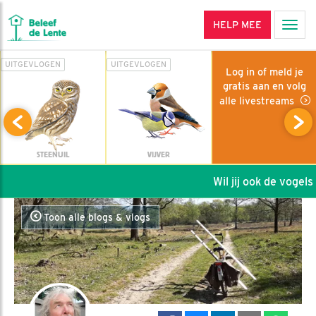
HELP MEE
Men
UITGEVLOGEN
UITGEVLOGEN
Log in of meld je
gratis aan en volg
alle livestreams
STEENUIL
VIJVER
Wil jij ook de vogels h
Toon alle blogs & vlogs