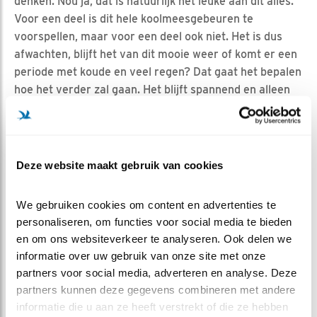
denken. Nou ja, dat is natuurlijk het leuke aan dit alles.
Voor een deel is dit hele koolmeesgebeuren te
voorspellen, maar voor een deel ook niet. Het is dus
afwachten, blijft het van dit mooie weer of komt er een
periode met koude en veel regen? Dat gaat het bepalen
hoe het verder zal gaan. Het blijft spannend en alleen
om deze reden zou ik dit blog goed in de gaten blijven
houden!
* legpauze: normaal legt een koolmees elke ochtend
Deze website maakt gebruik van cookies
een ei. Af en toe slaan koolmezen een dag over; als het
te koud is ('s nachts) of bij heel slecht weer leggen ze
op die dag geen ei. Als je dus op 15 april vier eieren
We gebruiken cookies om content en advertenties te 
hebt en drie dagen later op 18 april geen zeven maar
personaliseren, om functies voor social media te bieden 
zes eieren in het nestje ziet liggen dan weet je dat de
en om ons websiteverkeer te analyseren. Ook delen we 
koolmees een dag heeft overgeslagen. Normaal zou je
informatie over uw gebruik van onze site met onze 
partners voor social media, adverteren en analyse. Deze 
vier + drie = zeven eieren moeten hebben. Tel je er
partners kunnen deze gegevens combineren met andere 
maar zes dan weet je dus dat de koolmees een
informatie die u aan ze heeft verstrekt of die ze hebben 
legpauze heeft gehad.