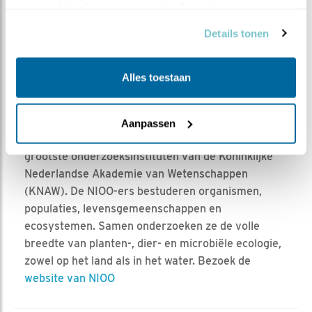
verzameld op basis van uw gebruik van hun services.
Details tonen
Alles toestaan
Het Nederlands Instituut voor Ecologie (NIOO-
KNAW) doet fundamenteel en strategisch
ecologisch onderzoek. Met meer dan 300
Aanpassen
onderzoekers en studenten is het NIOO één van de
grootste onderzoeksinstituten van de Koninklijke
Nederlandse Akademie van Wetenschappen
(KNAW). De NIOO-ers bestuderen organismen,
populaties, levensgemeenschappen en
ecosystemen. Samen onderzoeken ze de volle
breedte van planten-, dier- en microbiële ecologie,
zowel op het land als in het water. Bezoek de
website van NIOO