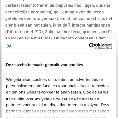
verkeersslachtoffer in de diepvries had liggen, dus (na
gedeeltelijke ontdooiing) gelijk maar even de veren
geteld en een foto gemaakt. En of het zo moest zijn: het
dier bleek aan het ruien. Ik telde 7 intacte handpennen
(P4 tot en met P10), 2 die aan het terug groeien zijn (P1
en P2) en 1 die mist (P3). Op de foto onderaan is dat
goed te zien. De grootste van de 2 kleine handpennen is
P1, de grootste P2. Wat het aantal armpennen betreft:
ik tel er 10. Het lijkt me dat er 4 missen.
Deze website maakt gebruik van cookies
JONGEN RUIEN OOK
We gebruiken cookies om content en advertenties te 
De veer die we voorbij zagen dwarrelen lijkt me gezien
personaliseren, om functies voor social media te bieden 
het formaat een handpen, maar zeker ben ik daar niet
en om ons websiteverkeer te analyseren. Ook delen we 
van. De veertjes in de kast kunnen behalve van de
informatie over uw gebruik van onze site met onze 
oudervogels ook van de jongen afkomstig zijn. Zij
partners voor social media, adverteren en analyse. Deze 
maken in de periode augustus-oktober een
partners kunnen deze gegevens combineren met andere 
gedeeltelijke rui door en wisselen bijna het volledige
informatie die u aan ze heeft verstrekt of die ze hebben 