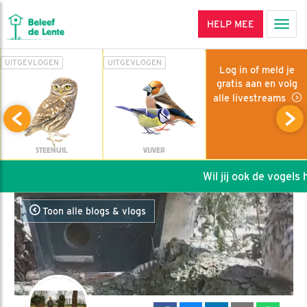
HELP MEE
Men
UITGEVLOGEN
UITGEVLOGEN
Log in of meld je
gratis aan en volg
alle livestreams
STEENUIL
VIJVER
Wil jij ook de vogels he
Toon alle blogs & vlogs