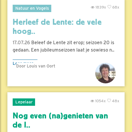
1839x
68x
Natuur en Vogels
Herleef de Lente: de vele
hoog..
17.07.26
Beleef de Lente zit erop; seizoen 20 is
gedaan. Een jubileumseizoen laat je sowieso n..
Lees meer
Door Louis van Oort
1054x
48x
Lepelaar
Nog even (na)genieten van
de l..