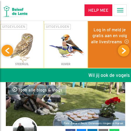
HELP MEE
Men
UITGEVLOGEN
UITGEVLOGEN
Log in of meld je
gratis aan en volg
alle livestreams
STEENUIL
VIJVER
Wil jij ook de vogels h
Toon alle blogs & vlogs
Foto Gerard Beck: Ooievaars ringen in Haren