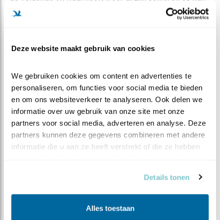
plek. Het was weer een hartverwarmende middag, want
na dit nest was het nest in Megen aan de beurt, daar
regelt Thea Müller dit elk jaar weer. Ook daar is er elke
keer weer een warm ontvangst met beschuit met
Deze website maakt gebruik van cookies
muisjes en koffie en naderhand nog een gezellige
"after ring party". Rudi en Thea, wederom hartstikke
We gebruiken cookies om content en advertenties te 
bedankt voor jullie gastvrijheid.
personaliseren, om functies voor social media te bieden 
en om ons websiteverkeer te analyseren. Ook delen we 
Groetjes, Leo Houdoe.
informatie over uw gebruik van onze site met onze 
partners voor social media, adverteren en analyse. Deze 
partners kunnen deze gegevens combineren met andere 
informatie die u aan ze heeft verstrekt of die ze hebben 
verzameld op basis van uw gebruik van hun services.
Details tonen
Alles toestaan