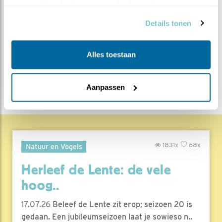
verzameld op basis van uw gebruik van hun services.
MEER OVER
Vind ik leuk
Details tonen
Bewaar deze blog
Ooievaar
Alle Beleef de
Lente blogs
Alles toestaan
DEEL DIT BERICHT
Aanpassen
1831x
68x
Natuur en Vogels
Herleef de Lente: de vele
hoog..
17.07.26
Beleef de Lente zit erop; seizoen 20 is
gedaan. Een jubileumseizoen laat je sowieso n..