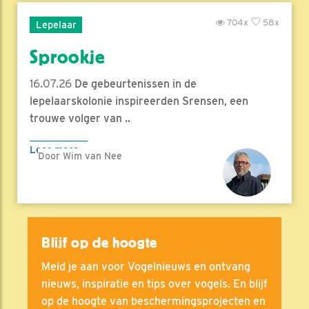
704x
58x
Lepelaar
Sprookje
16.07.26
De gebeurtenissen in de
lepelaarskolonie inspireerden Srensen, een
trouwe volger van ..
Lees meer
Door Wim van Nee
Blijf op de hoogte
Meld je aan voor Vogelnieuws en ontvang
nieuws, inspiratie en tips over vogels. En blijf
op de hoogte van beschermingsprojecten en