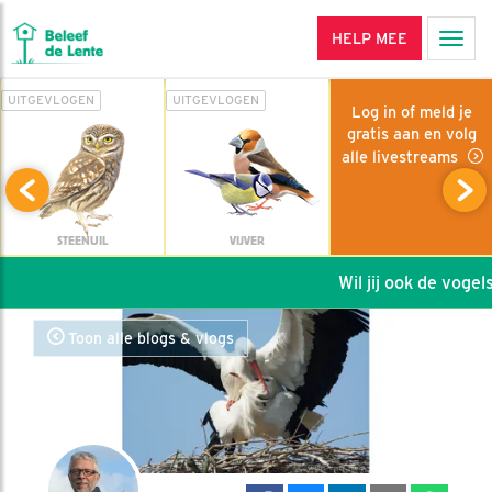
HELP MEE
Men
UITGEVLOGEN
UITGEVLOGEN
Log in of meld je
gratis aan en volg
alle livestreams
STEENUIL
VIJVER
Wil jij ook de vogels 
Toon alle blogs & vlogs