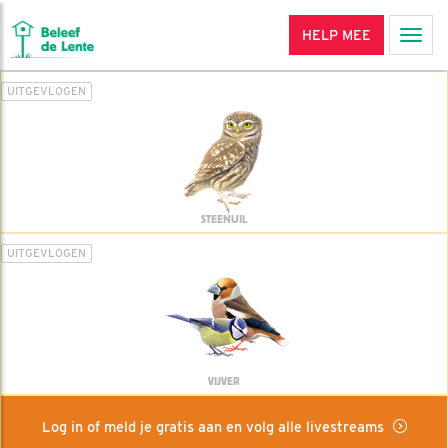
HELP MEE
Men
UITGEVLOGEN
STEENUIL
UITGEVLOGEN
VIJVER
Log in of meld je gratis aan en volg alle livestreams