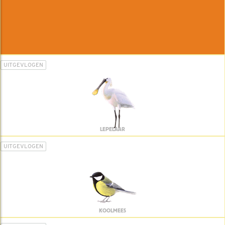
UITGEVLOGEN
LEPELAAR
UITGEVLOGEN
KOOLMEES