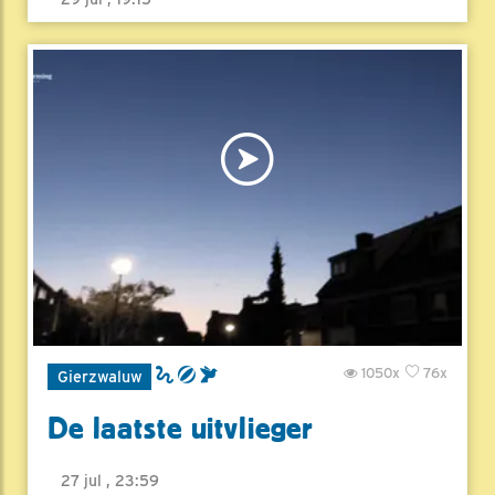
1050x
76x
Gierzwaluw
De laatste uitvlieger
27 jul , 23:59