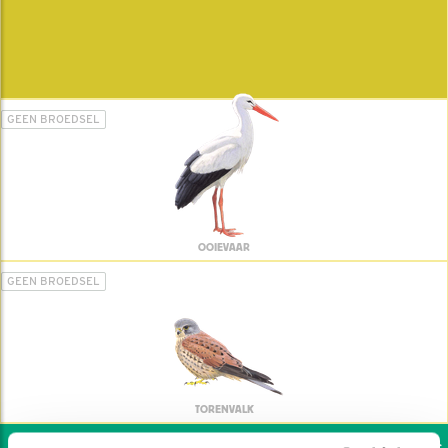
GEEN BROEDSEL
OOIEVAAR
GEEN BROEDSEL
TORENVALK
Wil jij ook de vogels h