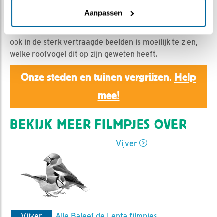
Ed Hoogkamer | Geplaatst op 8 juni 2021, 16:56 |
Vind ik leuk
|
Bewaar dit filmpje
|
646x
Aanpassen
Een badende merel wordt gepakt door een roofvogel,
ook in de sterk vertraagde beelden is moeilijk te zien,
welke roofvogel dit op zijn geweten heeft.
Onze steden en tuinen vergrijzen.
Help
mee!
BEKIJK MEER FILMPJES OVER
Vijver
Vijver
Alle Beleef de Lente filmpjes