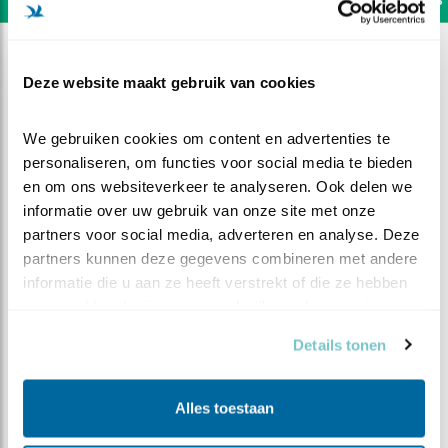
Deze website maakt gebruik van cookies
We gebruiken cookies om content en advertenties te 
personaliseren, om functies voor social media te bieden 
en om ons websiteverkeer te analyseren. Ook delen we 
informatie over uw gebruik van onze site met onze 
partners voor social media, adverteren en analyse. Deze 
partners kunnen deze gegevens combineren met andere 
informatie die u aan ze heeft verstrekt of die ze hebben 
verzameld op basis van uw gebruik van hun services.
DEEL DIT FILMPJE
Details tonen
Een ongelukkige merel
Alles toestaan