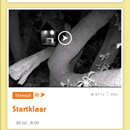
877x
89x
Steenuil
Startklaar
26 jul , 8:00