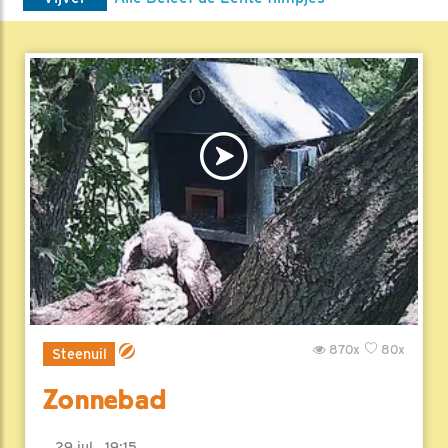
870x
80x
Steenuil
Zonnebad
29 jul , 19:15