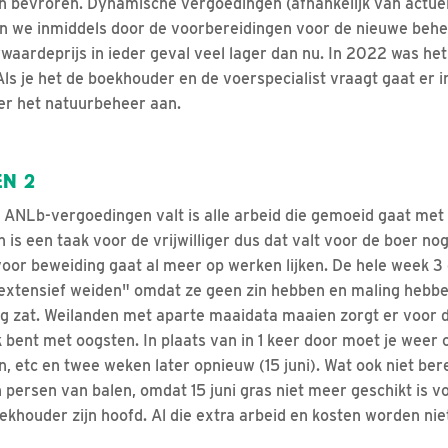
n bevroren. Dynamische vergoedingen (afhankelijk van actue
en we inmiddels door de voorbereidingen voor de nieuwe behe
waardeprijs in ieder geval veel lager dan nu. In 2022 was het
ls je het de boekhouder en de voerspecialist vraagt gaat er i
ter het natuurbeheer aan.
EN 2
e ANLb-vergoedingen valt is alle arbeid die gemoeid gaat me
 is een taak voor de vrijwilliger dus dat valt voor de boer n
oor beweiding gaat al meer op werken lijken. De hele week 
extensief weiden" omdat ze geen zin hebben en maling hebbe
ig zat. Weilanden met aparte maaidata maaien zorgt er voor da
bent met oogsten. In plaats van in 1 keer door moet je weer o
, etc en twee weken later opnieuw (15 juni). Wat ook niet ber
 persen van balen, omdat 15 juni gras niet meer geschikt is vo
khouder zijn hoofd. Al die extra arbeid en kosten worden nie