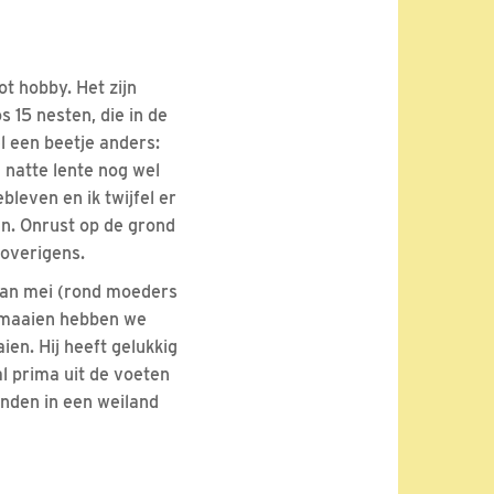
ot hobby. Het zijn
 15 nesten, die in de
el een beetje anders:
 natte lente nog wel
bleven en ik twijfel er
en. Onrust op de grond
 overigens.
 van mei (rond moeders
t maaien hebben we
en. Hij heeft gelukkig
al prima uit de voeten
onden in een weiland