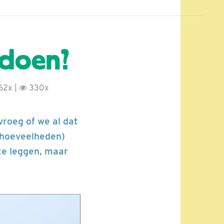
 doen?
62x |
330x
vroeg of we al dat
 hoeveelheden)
 te leggen, maar