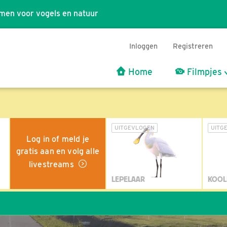
men voor vogels en natuur
Inloggen
Registreren
Home
Filmpjes
UITGEVLOGEN
UITG
Log in of meld je
gratis aan en volg alle
livestreams
LEPELAAR
KOOL
Wil ji