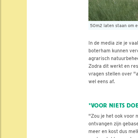
50m2 laten staan om ee
In de media zie je va
boterham kunnen verd
agrarisch natuurbehe
Zodra dit werkt en re
vragen stellen over "a
wel eens af.
*VOOR NIETS DO
"Zou je het ook voor 
ontvangen zijn gebas
meer en kost dus melk