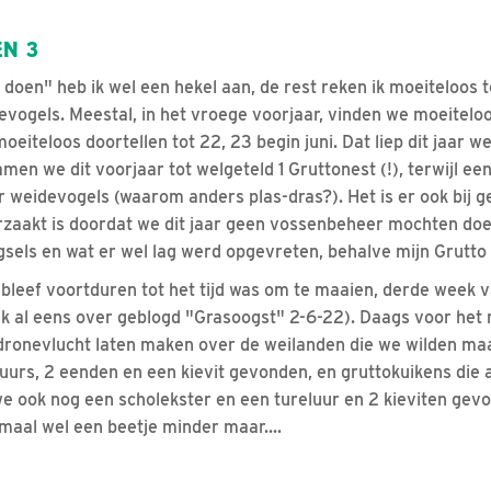
EN 3
 doen" heb ik wel een hekel aan, de rest reken ik moeiteloos t
vogels. Meestal, in het vroege voorjaar, vinden we moeiteloos
oeiteloos doortellen tot 22, 23 begin juni. Dat liep dit jaar w
en we dit voorjaar tot welgeteld 1 Gruttonest (!), terwijl een
or weidevogels (waarom anders plas-dras?). Het is er ook bij ge
orzaakt is doordat we dit jaar geen vossenbeheer mochten do
gsels en wat er wel lag werd opgevreten, behalve mijn Grutto
bleef voortduren tot het tijd was om te maaien, derde week
ik al eens over geblogd "Grasoogst" 2-6-22). Daags voor he
onevlucht laten maken over de weilanden die we wilden maai
luurs, 2 eenden en een kievit gevonden, en gruttokuikens die 
e ook nog een scholekster en een tureluur en 2 kieviten gev
lemaal wel een beetje minder maar....