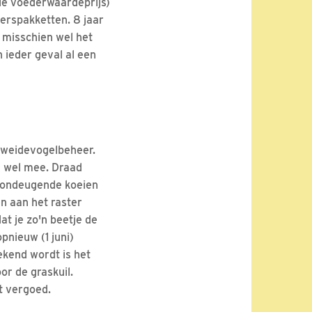
le voederwaardeprijs)
erspakketten. 8 jaar
 misschien wel het
n ieder geval al een
t weidevogelbeheer.
og wel mee. Draad
3 ondeugende koeien
n aan het raster
t je zo'n beetje de
pnieuw (1 juni)
ekend wordt is het
or de graskuil.
t vergoed.