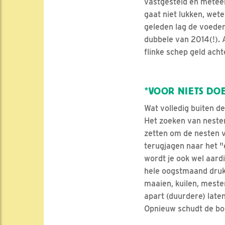
vastgesteld en metee
gaat niet lukken, wet
geleden lag de voeder
dubbele van 2014(!). A
flinke schep geld ach
*VOOR NIETS DO
Wat volledig buiten d
Het zoeken van nesten
zetten om de nesten v
terugjagen naar het "
wordt je ook wel aard
hele oogstmaand druk 
maaien, kuilen, mesten
apart (duurdere) laten
Opnieuw schudt de boe