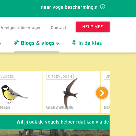
naar vogelbescherming.nl
HELP MEE
Veelgestelde vragen
Contact
Blogs & vlogs
In de klas
EVLOGEN
UITGEVLOGEN
UITGEVLOGEN
MEES
GIERZWALUW
BOSUIL
j ook de vogels helpen: dat kan via de link!
*
Seizoen 2026