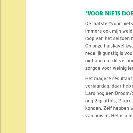
*VOOR NIETS DO
De laatste "voor niets
immers ook mijn weide
loop van het seizoen m
Op onze huiskavel kwam
redelijk gunstig is vo
niet aan dat dit vero
zorgde voor weinig le
Het magere resultaat 
verjaardag, daar heb 
Lars nog een Droom/dr
nog 2 grutto's, 2 ture
konden. Zelf hebben w
van huis af. Het is al