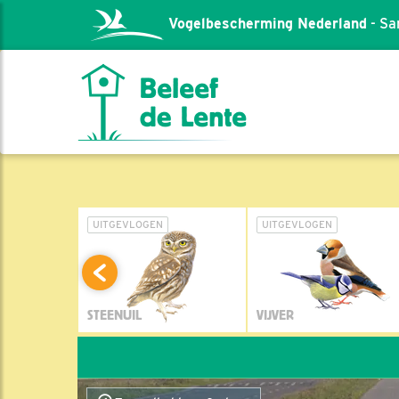
Vogelbescherming Nederland
- Sa
L
UITGEVLOGEN
UITGEVLOGEN
STEENUIL
VIJVER