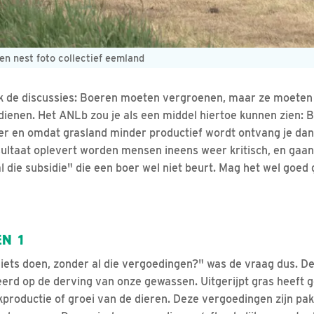
n nest foto collectief eemland
ak de discussies: Boeren moeten vergroenen, maar ze moeten 
ienen. Het ANLb zou je als een middel hiertoe kunnen zien: 
er en omdat grasland minder productief wordt ontvang je dan
sultaat oplevert worden mensen ineens weer kritisch, en gaa
l die subsidie" die een boer wel niet beurt. Mag het wel goed 
EN 1
niets doen, zonder al die vergoedingen?" was de vraag dus. D
eerd op de derving van onze gewassen. Uitgerijpt gras heeft
productie of groei van de dieren. Deze vergoedingen zijn pa