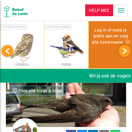
HELP MEE
Men
UITGEVLOGEN
UITGEVLOGEN
Log in of meld je
gratis aan en volg
alle livestreams
STEENUIL
VIJVER
Wil jij ook de vogels h
Toon alle blogs & vlogs