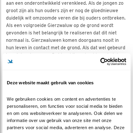
aan een onderontwikkeld verenkleed. Als de jongen zo
groot zijn als hun ouders zijn er nog de gloednieuwe
duidelijk wit omzoomde veren die bij ouders ontbreken.
Als een volgroeide Gierzwaluw op de grond wordt
gevonden is het belangrijk te realiseren dat dit niet
normaal is. Gierzwaluwen komen doorgaans nooit in
hun leven in contact met de grond. Als dat wel gebeurd
is er iets misgegaan. Dat kan bijvoorbeeld een botsing
zijn geweest, of een gevecht met een soortgenoot of
andere soort. Bij dit soort gebeurtenissen kunnen
verwondingen ontstaan die niet altijd zichtbaar zijn.
Deze website maakt gebruik van cookies
Probeer een gevonden Gierzwaluw eerst tot rust te
laten komen, bijvoorbeeld in een donkere doos. Na een
We gebruiken cookies om content en advertenties te 
tijdje kan geprobeerd worden of de vogel vanaf een
personaliseren, om functies voor social media te bieden 
vlakke hand met gestrekte arm wil opstijgen. Doe dit op
en om ons websiteverkeer te analyseren. Ook delen we 
een plaats met genoeg ruimte en probeer het
informatie over uw gebruik van onze site met onze 
meerdere keren als de eerste keer niet lukt. Ga nooit
partners voor social media, adverteren en analyse. Deze 
met de vogel gooien. Als de Gierzwaluw gezond en