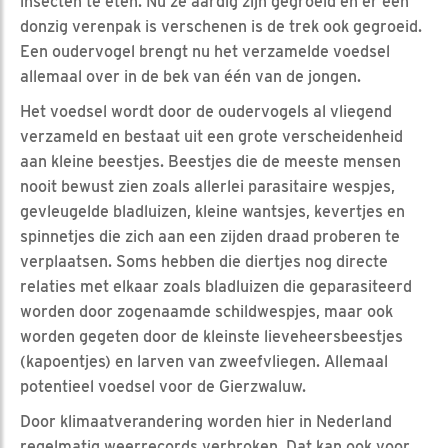
insecten te eten. Nu ze aardig zijn gegroeid en er een
donzig verenpak is verschenen is de trek ook gegroeid.
Een oudervogel brengt nu het verzamelde voedsel
allemaal over in de bek van één van de jongen.
Het voedsel wordt door de oudervogels al vliegend
verzameld en bestaat uit een grote verscheidenheid
aan kleine beestjes. Beestjes die de meeste mensen
nooit bewust zien zoals allerlei parasitaire wespjes,
gevleugelde bladluizen, kleine wantsjes, kevertjes en
spinnetjes die zich aan een zijden draad proberen te
verplaatsen. Soms hebben die diertjes nog directe
relaties met elkaar zoals bladluizen die geparasiteerd
worden door zogenaamde schildwespjes, maar ook
worden gegeten door de kleinste lieveheersbeestjes
(kapoentjes) en larven van zweefvliegen. Allemaal
potentieel voedsel voor de Gierzwaluw.
Door klimaatverandering worden hier in Nederland
regelmatig weerrecords verbroken. Dat kan ook voor