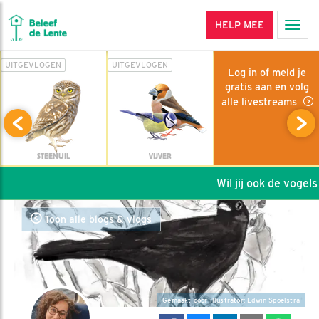
HELP MEE
Men
UITGEVLOGEN
UITGEVLOGEN
Log in of meld je
gratis aan en volg
alle livestreams
STEENUIL
VIJVER
Wil jij ook de vogels 
Toon alle blogs & vlogs
Gemaakt door illustrator: Edwin Spoelstra