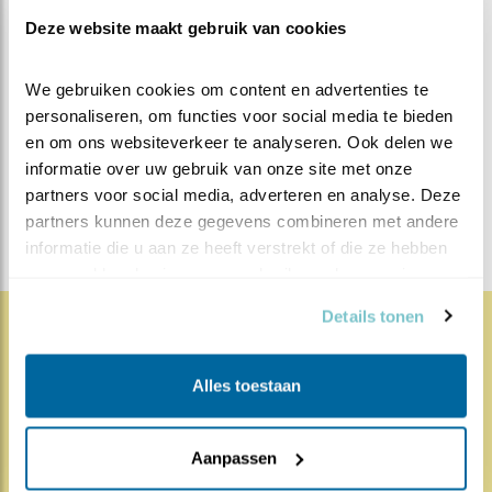
Deze website maakt gebruik van cookies
MEER OVER
Vind ik leuk
We gebruiken cookies om content en advertenties te 
Bewaar deze blog
Merel
Alle Beleef de Lente
personaliseren, om functies voor social media te bieden 
en om ons websiteverkeer te analyseren. Ook delen we 
blogs
informatie over uw gebruik van onze site met onze 
partners voor social media, adverteren en analyse. Deze 
DEEL DIT BERICHT
partners kunnen deze gegevens combineren met andere 
informatie die u aan ze heeft verstrekt of die ze hebben 
verzameld op basis van uw gebruik van hun services.
Details tonen
1840x
68x
Natuur en Vogels
Alles toestaan
Herleef de Lente: de vele
hoog..
Aanpassen
17.07.26
Beleef de Lente zit erop; seizoen 20 is