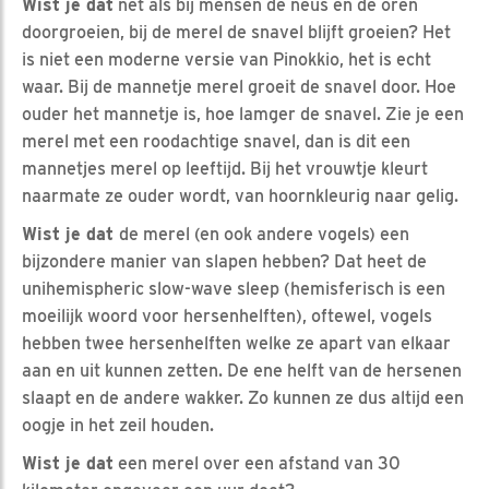
Wist je dat
net als bij mensen de neus en de oren
doorgroeien, bij de merel de snavel blijft groeien? Het
is niet een moderne versie van Pinokkio, het is echt
waar. Bij de mannetje merel groeit de snavel door. Hoe
ouder het mannetje is, hoe lamger de snavel. Zie je een
merel met een roodachtige snavel, dan is dit een
mannetjes merel op leeftijd. Bij het vrouwtje kleurt
naarmate ze ouder wordt, van hoornkleurig naar gelig.
Wist je dat
de merel (en ook andere vogels) een
bijzondere manier van slapen hebben? Dat heet de
unihemispheric slow-wave sleep (hemisferisch is een
moeilijk woord voor hersenhelften), oftewel, vogels
hebben twee hersenhelften welke ze apart van elkaar
aan en uit kunnen zetten. De ene helft van de hersenen
slaapt en de andere wakker. Zo kunnen ze dus altijd een
oogje in het zeil houden.
Wist je dat
een merel over een afstand van 30