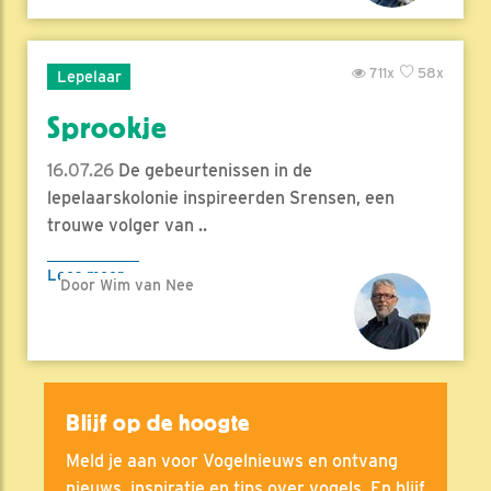
711x
58x
Lepelaar
Sprookje
16.07.26
De gebeurtenissen in de
lepelaarskolonie inspireerden Srensen, een
trouwe volger van ..
Lees meer
Door Wim van Nee
Blijf op de hoogte
Meld je aan voor Vogelnieuws en ontvang
nieuws, inspiratie en tips over vogels. En blijf