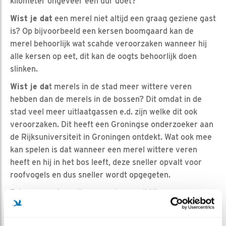
kilometer ongeveer een uur doet?
Wist je dat
een merel niet altijd een graag geziene gast
is? Op bijvoorbeeld een kersen boomgaard kan de
merel behoorlijk wat scahde veroorzaken wanneer hij
alle kersen op eet, dit kan de oogts behoorlijk doen
slinken.
Wist je da
t merels in de stad meer wittere veren
hebben dan de merels in de bossen? Dit omdat in de
stad veel meer uitlaatgassen e.d. zijn welke dit ook
veroorzaken. Dit heeft een Groningse onderzoeker aan
de Rijksuniversiteit in Groningen ontdekt. Wat ook mee
kan spelen is dat wanneer een merel wittere veren
heeft en hij in het bos leeft, deze sneller opvalt voor
roofvogels en dus sneller wordt opgegeten.
Tot zover wat weetjes over de merel! Hier nog een
prachtig
filmpje
van de snelgroeiende jongen!