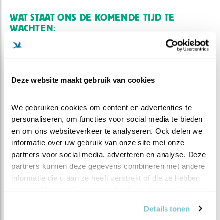
WAT STAAT ONS DE KOMENDE TIJD TE
WACHTEN:
Door naar de volgende fases van ons kwartet:
Binnen een week zijn ze al meer dan drie keer zo zwaar
als bij de geboorte. Na ongeveer tien dagen gaan de
Deze website maakt gebruik van cookies
ogen volledig open en worden de kuuks actiever.
Rond de derde week ontwikkelen ze een tweede, grijzer
We gebruiken cookies om content en advertenties te 
donslaag. Dan beginnen ook de slagpennen te groeien
personaliseren, om functies voor social media te bieden 
en oefenen de jonge doerakken met het strekken van
en om ons websiteverkeer te analyseren. Ook delen we 
hun vleugels. Binnen vier tot vijf weken zijn ze bijna
informatie over uw gebruik van onze site met onze 
volledig bevederd en beginnen ze te takken – klimmen
partners voor social media, adverteren en analyse. Deze 
en klauteren rondom het nest. Rond de zesde week
partners kunnen deze gegevens combineren met andere 
wagen ze hun eerste echte vliegpogingen. JOS en M
informatie die u aan ze heeft verstrekt of die ze hebben 
blijven dan nog voedsel brengen, maar moedigen hun
verzameld op basis van uw gebruik van hun services.
kroost aan om zelf te gaan jagen.
Details tonen
In de weken daarna worden de pubers steeds