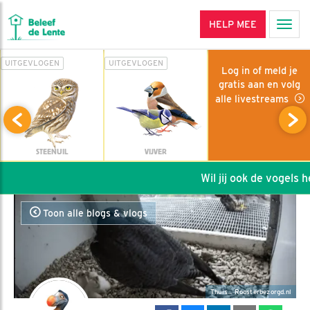
HELP MEE
Men
UITGEVLOGEN
UITGEVLOGEN
Log in of meld je
gratis aan en volg
alle livestreams
STEENUIL
VIJVER
Wil jij ook de vogels hel
Toon alle blogs & vlogs
Thuis... Roosterbezorgd.nl