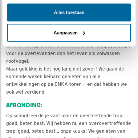
zelfstandiger. Ze leren jagen door te observeren, te
Alles toestaan
vallen en weer op te staan. Na ongeveer twee tot drie
maanden zijn de jonge slechtvalken (dan juvenielen)
zelfstandig genoeg om het ouderlijke territorium en
Aanpassen
Ede te verlaten en een eigen gebied te zoeken. Hoewel
de overlevingskansen in het eerste jaar laag zijn, begint
voor de overlevenden dan het leven als volwassen
roofvogel.
Maar gelukkig is het nog lang niet zover! We gaan de
komende weken keihard genieten van alle
ontwikkelingen op de ENKA-toren — en dat hebben we
ook wel verdiend.
AFRONDING:
Op school leerde je vast over de overtreffende trap:
goed, beter, best. Wij hebben nu een overovertreffende
trap: goed, beter, best... onze kuuks! We genieten van