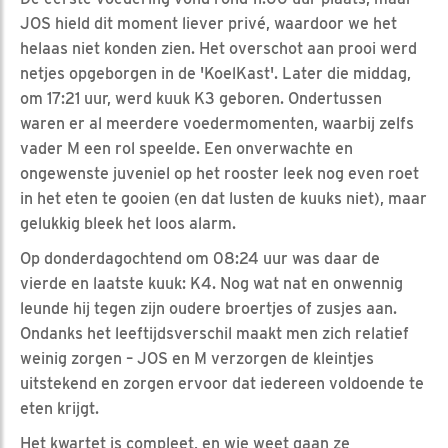
JOS hield dit moment liever privé, waardoor we het
helaas niet konden zien. Het overschot aan prooi werd
netjes opgeborgen in de 'KoelKast'. Later die middag,
om 17:21 uur, werd kuuk K3 geboren. Ondertussen
waren er al meerdere voedermomenten, waarbij zelfs
vader M een rol speelde. Een onverwachte en
ongewenste juveniel op het rooster leek nog even roet
in het eten te gooien (en dat lusten de kuuks niet), maar
gelukkig bleek het loos alarm.
Op donderdagochtend om 08:24 uur was daar de
vierde en laatste kuuk: K4. Nog wat nat en onwennig
leunde hij tegen zijn oudere broertjes of zusjes aan.
Ondanks het leeftijdsverschil maakt men zich relatief
weinig zorgen – JOS en M verzorgen de kleintjes
uitstekend en zorgen ervoor dat iedereen voldoende te
eten krijgt.
Het kwartet is compleet, en wie weet gaan ze