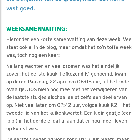
vast goed.
WEEKSAMENVATTING:
Hieronder een korte samenvatting van deze week. Veel
staat ook al in de blog, maar omdat het zo’n toffe week
was, toch nog een keer:
Na lang wachten en veel dromen was het eindelijk
zover: het eerste kuuk, liefkozend K1 genoemd, kwam
op derde Paasdag, 22 april om 06:05 uur, uit het rode
ovaaltje. JOS hielp nog mee met het verwijderen van
de laatste stukjes eischaal en at zelfs een deel ervan
op. Niet veel later, om 07:42 uur, volgde kuuk K2 — het
tweede lid van het kuikenkwartet. Een klein gaatje (een
‘pip’) in het derde ei gaf al aan dat er nog meer leven
op komst was.
De eerste voedering vond rond 11:00 uur plaats, maar