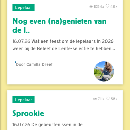
1054x
48x
Lepelaar
Nog even (na)genieten van
de l..
16.07.26
Wat een feest om de lepelaars in 2026
weer bij de Beleef de Lente-selectie te hebben...
Lees meer
Door Camilla Dreef
711x
58x
Lepelaar
Sprookje
16.07.26
De gebeurtenissen in de