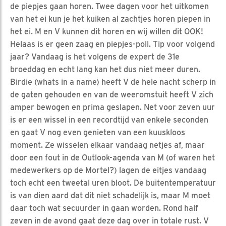
de piepjes gaan horen. Twee dagen voor het uitkomen
van het ei kun je het kuiken al zachtjes horen piepen in
het ei. M en V kunnen dit horen en wij willen dit OOK!
Helaas is er geen zaag en piepjes-poll. Tip voor volgend
jaar? Vandaag is het volgens de expert de 31e
broeddag en echt lang kan het dus niet meer duren.
Birdie (whats in a name) heeft V de hele nacht scherp in
de gaten gehouden en van de weeromstuit heeft V zich
amper bewogen en prima geslapen. Net voor zeven uur
is er een wissel in een recordtijd van enkele seconden
en gaat V nog even genieten van een kuuskloos
moment. Ze wisselen elkaar vandaag netjes af, maar
door een fout in de Outlook-agenda van M (of waren het
medewerkers op de Mortel?) lagen de eitjes vandaag
toch echt een tweetal uren bloot. De buitentemperatuur
is van dien aard dat dit niet schadelijk is, maar M moet
daar toch wat secuurder in gaan worden. Rond half
zeven in de avond gaat deze dag over in totale rust. V