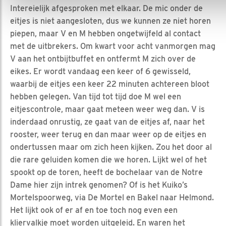
Intereielijk afgesproken met elkaar. De mic onder de
eitjes is niet aangesloten, dus we kunnen ze niet horen
piepen, maar V en M hebben ongetwijfeld al contact
met de uitbrekers. Om kwart voor acht vanmorgen mag
V aan het ontbijtbuffet en ontfermt M zich over de
eikes. Er wordt vandaag een keer of 6 gewisseld,
waarbij de eitjes een keer 22 minuten achtereen bloot
hebben gelegen. Van tijd tot tijd doe M wel een
eitjescontrole, maar gaat meteen weer weg dan. V is
inderdaad onrustig, ze gaat van de eitjes af, naar het
rooster, weer terug en dan maar weer op de eitjes en
ondertussen maar om zich heen kijken. Zou het door al
die rare geluiden komen die we horen. Lijkt wel of het
spookt op de toren, heeft de bochelaar van de Notre
Dame hier zijn intrek genomen? Of is het Kuiko’s
Mortelspoorweg, via De Mortel en Bakel naar Helmond.
Het lijkt ook of er af en toe toch nog even een
kliervalkje moet worden uitgeleid. En waren het