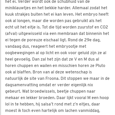
het ei. Verder wordt ook de schubhuid van de
miniklauwtjes en het bekkie harder. Allemaal zodat het
kuuk strakjes buiten het ei kan leven. Het embryo heeft
ook al longen, maar die worden pas gebruikt als het
echt uit het eitje is. Tot die tijd worden zuurstof en CO2
(afval) uitgewisseld via een membraan dat binnenin het
ei tegen de poreuze eischaal ligt. Rond de 29e dag,
vandaag dus, reageert het embryootje met
oogbewegingen al op licht en ook voor geluid zijn ze al
heel gevoelig. Dan zal het zijn dat ze V en M dus al
horen chuppen en wailen en misschien horen ze Pluto
ook al blaffen. Bron van al deze wetenschap is
natuurlijk de site van Froona. Dit stoppen we maar in de
dagsamenvatting omdat er verder eigenlijk nix
gebeurt. Wat broedwissels, beetje chuppen naar
mekaar en lekker broeden. Daar lijkt vooral M een hoop
lol in te hebben, hij salsa’t rond met z’n eitjes, daar
moest ik toch even hartelijk om lachen vanmiddag,