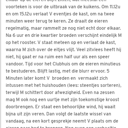
voorteken is voor de uitbraak van de kuikens. Om 11.12u
en om 15.12u verlaat V eventjes de kast, om na twee
minuten weer terug te keren. Ze draait de eieren
regelmatig, maar rammelt ze nog niet echt door elkaar.
Na 6 uur en drie kwartier broeden verschijnt eindelijk M
op het rooster. V staat meteen op en verlaat de kast,
waarna M zich over de eitjes vlijt. Veel zitvlees heeft hij
niet, hij gaat er na ruim een half uur als een speer
vandoor. Tijd voor het Clubhuis om de eieren minutieus
te bestuderen. Blijft lastig, met die blurr ervoor. 5
Minuten later komt V broeden en vermaakt zich
intussen met het huishouden (lees: steentjes sorteren),
terwijl M schittert door afwezigheid. Even na zessen
mag M ook nog een uurtje met zijn toekomstige kroost
doorbrengen. Er staat een behoorlijke wind, hij waait
bijna uit zijn veren. Dan volgt de laatste wissel van
vandaag, na een kort gesprekje neemt V plaats om de