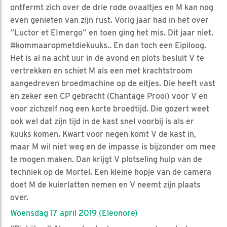
ontfermt zich over de drie rode ovaaltjes en M kan nog
even genieten van zijn rust. Vorig jaar had in het over
“Luctor et EImergo” en toen ging het mis. Dit jaar niet.
#kommaaropmetdiekuuks.. En dan toch een Eipiloog.
Het is al na acht uur in de avond en plots besluit V te
vertrekken en schiet M als een met krachtstroom
aangedreven broedmachine op de eitjes. Die heeft vast
en zeker een CP gebracht (Chantage Prooi) voor V en
voor zichzelf nog een korte broedtijd. Die gozert weet
ook wel dat zijn tijd in de kast snel voorbij is als er
kuuks komen. Kwart voor negen komt V de kast in,
maar M wil niet weg en de impasse is bijzonder om mee
te mogen maken. Dan krijgt V plotseling hulp van de
techniek op de Mortel. Een kleine hopje van de camera
doet M de kuierlatten nemen en V neemt zijn plaats
over.
Woensdag 17 april 2019 (Eleonore)