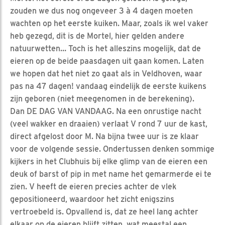
zouden we dus nog ongeveer 3 à 4 dagen moeten
wachten op het eerste kuiken. Maar, zoals ik wel vaker
heb gezegd, dit is de Mortel, hier gelden andere
natuurwetten… Toch is het alleszins mogelijk, dat de
eieren op de beide paasdagen uit gaan komen. Laten
we hopen dat het niet zo gaat als in Veldhoven, waar
pas na 47 dagen! vandaag eindelijk de eerste kuikens
zijn geboren (niet meegenomen in de berekening).
Dan DE DAG VAN VANDAAG. Na een onrustige nacht
(veel wakker en draaien) verlaat V rond 7 uur de kast,
direct afgelost door M. Na bijna twee uur is ze klaar
voor de volgende sessie. Ondertussen denken sommige
kijkers in het Clubhuis bij elke glimp van de eieren een
deuk of barst of pip in met name het gemarmerde ei te
zien. V heeft de eieren precies achter de vlek
gepositioneerd, waardoor het zicht enigszins
vertroebeld is. Opvallend is, dat ze heel lang achter
elkaar op de eieren blijft zitten, wat meestal een