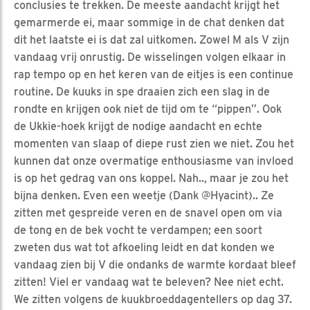
conclusies te trekken. De meeste aandacht krijgt het
gemarmerde ei, maar sommige in de chat denken dat
dit het laatste ei is dat zal uitkomen. Zowel M als V zijn
vandaag vrij onrustig. De wisselingen volgen elkaar in
rap tempo op en het keren van de eitjes is een continue
routine. De kuuks in spe draaien zich een slag in de
rondte en krijgen ook niet de tijd om te “pippen”. Ook
de Ukkie-hoek krijgt de nodige aandacht en echte
momenten van slaap of diepe rust zien we niet. Zou het
kunnen dat onze overmatige enthousiasme van invloed
is op het gedrag van ons koppel. Nah.., maar je zou het
bijna denken. Even een weetje (Dank @Hyacint).. Ze
zitten met gespreide veren en de snavel open om via
de tong en de bek vocht te verdampen; een soort
zweten dus wat tot afkoeling leidt en dat konden we
vandaag zien bij V die ondanks de warmte kordaat bleef
zitten! Viel er vandaag wat te beleven? Nee niet echt.
We zitten volgens de kuukbroeddagentellers op dag 37.