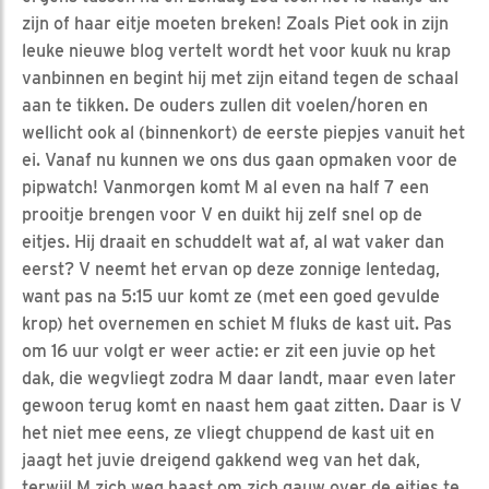
zijn of haar eitje moeten breken! Zoals Piet ook in zijn
leuke nieuwe blog vertelt wordt het voor kuuk nu krap
vanbinnen en begint hij met zijn eitand tegen de schaal
aan te tikken. De ouders zullen dit voelen/horen en
wellicht ook al (binnenkort) de eerste piepjes vanuit het
ei. Vanaf nu kunnen we ons dus gaan opmaken voor de
pipwatch! Vanmorgen komt M al even na half 7 een
prooitje brengen voor V en duikt hij zelf snel op de
eitjes. Hij draait en schuddelt wat af, al wat vaker dan
eerst? V neemt het ervan op deze zonnige lentedag,
want pas na 5:15 uur komt ze (met een goed gevulde
krop) het overnemen en schiet M fluks de kast uit. Pas
om 16 uur volgt er weer actie: er zit een juvie op het
dak, die wegvliegt zodra M daar landt, maar even later
gewoon terug komt en naast hem gaat zitten. Daar is V
het niet mee eens, ze vliegt chuppend de kast uit en
jaagt het juvie dreigend gakkend weg van het dak,
terwijl M zich weg haast om zich gauw over de eitjes te