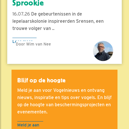
Sprookje
16.07.26
De gebeurtenissen in de
lepelaarskolonie inspireerden Srensen, een
trouwe volger van ..
Lees meer
Door Wim van Nee
Blijf op de hoogte
Meld je aan voor Vogelnieuws en ontvang
nieuws, inspiratie en tips over vogels. En blijf
op de hoogte van beschermingsprojecten en
evenementen.
Meld je aan