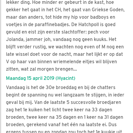
lekker ding. Hoe minder er gebeurt in de kast, hoe
gekker het gaat in het CH, het gaat van Griekse Goden,
maar dan anders, tot hide my hip voor badboys en
voetjes in de paraffinebadjes. De Hatchpoll is goed
gevuld en eist zijn eerste slachtoffer: pech voor
Jolanda, jammer joh, vandaag nog geen kuuks. Het
blijft verder rustig, we wachten nog even of M nog een
late wissel doet voor de nacht, maar het lijkt er op dat
V op haar van binnen wriemelende eitjes wil blijven
zitten, wat zal morgen brengen…
Maandag 15 april 2019 (Hyacint)
Vandaag is het de 30e broeddag en bij de chatters
begint de spanning nu wel langzaam te stijgen, in ieder
geval bij mij. Van de laatste 5 succesvolle broedjaren
zag het 1e kuiken het licht twee keer na 33 dagen
broeden, twee keer na 35 dagen en 1 keer na 31 dagen
broeden, gerekend vanaf het één na laatste ei. Dus
ergens tussen nu en zondag zou toch het 1e kuukje uit