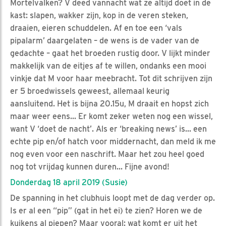
Mortelvalken? V deed vannacht wat ze altijd doet in de
kast: slapen, wakker zijn, kop in de veren steken,
draaien, eieren schuddelen. Af en toe een ‘vals
pipalarm’ daargelaten – de wens is de vader van de
gedachte – gaat het broeden rustig door. V lijkt minder
makkelijk van de eitjes af te willen, ondanks een mooi
vinkje dat M voor haar meebracht. Tot dit schrijven zijn
er 5 broedwissels geweest, allemaal keurig
aansluitend. Het is bijna 20.15u, M draait en hopst zich
maar weer eens... Er komt zeker weten nog een wissel,
want V ‘doet de nacht’. Als er ‘breaking news’ is... een
echte pip en/of hatch voor middernacht, dan meld ik me
nog even voor een naschrift. Maar het zou heel goed
nog tot vrijdag kunnen duren... Fijne avond!
Donderdag 18 april 2019 (Susie)
De spanning in het clubhuis loopt met de dag verder op.
Is er al een “pip” (gat in het ei) te zien? Horen we de
kuikens al piepen? Maar vooral: wat komt er uit het