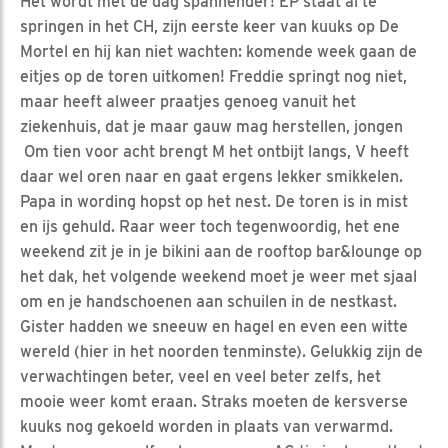
Het wordt met de dag spannender! EP staat al te
springen in het CH, zijn eerste keer van kuuks op De
Mortel en hij kan niet wachten: komende week gaan de
eitjes op de toren uitkomen! Freddie springt nog niet,
maar heeft alweer praatjes genoeg vanuit het
ziekenhuis, dat je maar gauw mag herstellen, jongen
Om tien voor acht brengt M het ontbijt langs, V heeft
daar wel oren naar en gaat ergens lekker smikkelen.
Papa in wording hopst op het nest. De toren is in mist
en ijs gehuld. Raar weer toch tegenwoordig, het ene
weekend zit je in je bikini aan de rooftop bar&lounge op
het dak, het volgende weekend moet je weer met sjaal
om en je handschoenen aan schuilen in de nestkast.
Gister hadden we sneeuw en hagel en even een witte
wereld (hier in het noorden tenminste). Gelukkig zijn de
verwachtingen beter, veel en veel beter zelfs, het
mooie weer komt eraan. Straks moeten de kersverse
kuuks nog gekoeld worden in plaats van verwarmd.