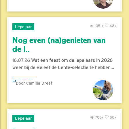
1051x
48x
Lepelaar
Nog even (na)genieten van
de l..
16.07.26
Wat een feest om de lepelaars in 2026
weer bij de Beleef de Lente-selectie te hebben...
Lees meer
Door Camilla Dreef
706x
58x
Lepelaar