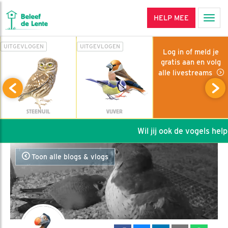
HELP MEE
Men
UITGEVLOGEN
UITGEVLOGEN
Log in of meld je
gratis aan en volg
alle livestreams
STEENUIL
VIJVER
Wil jij ook de vogels helpen: 
Toon alle blogs & vlogs