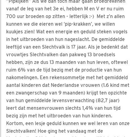
“Pipkijken” Als we dan toch maar gaan broedrekenen
vanaf de leg van het 3e ei, hebben M en V er nu ruim
700 uur broeden op zitten - letterlijk :-) Met z’n allen
kunnen we die eieren wel ‘pip-krakken’, we willen
kuukjes zien! Wat een energie en geduld steken vogels
in het uitbroeden van hun nageslacht. De gemiddelde
leeftijd van een Slechtvalk is 17 jaar. Als je bedenkt dat
vrouwtjes Slechtvalken dan pakweg 13 broedsels
hebben, zijn ze dus 13 maanden van hun leven, oftewel
ruim 6% van de tijd bezig met de productie van hun
nakomelingen. Een rekensommetje met het gemiddeld
aantal kinderen dat Nederlandse vrouwen (1.6 kind met
een zwangerschap van 9 maanden) krijgt ten opzichte
van hun gemiddelde levensverwachting (82,7 jaar)
leert dat mensenvrouwen slechts 1,4% van hun tijd
bezig zijn met het uitbroeden van hun kinderen.
Kortom, een lesje geduld kunnen we wel leren van onze
Slechtvalken! Hoe ging het vandaag met de