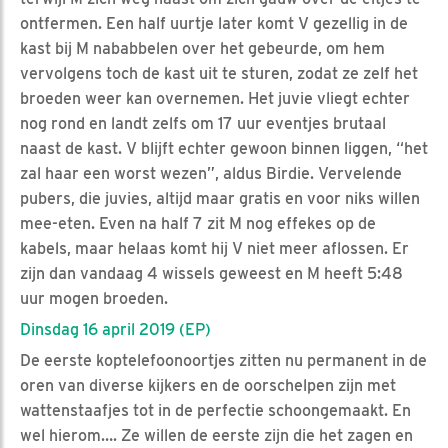
ontfermen. Een half uurtje later komt V gezellig in de
kast bij M nababbelen over het gebeurde, om hem
vervolgens toch de kast uit te sturen, zodat ze zelf het
broeden weer kan overnemen. Het juvie vliegt echter
nog rond en landt zelfs om 17 uur eventjes brutaal
naast de kast. V blijft echter gewoon binnen liggen, “het
zal haar een worst wezen”, aldus Birdie. Vervelende
pubers, die juvies, altijd maar gratis en voor niks willen
mee-eten. Even na half 7 zit M nog effekes op de
kabels, maar helaas komt hij V niet meer aflossen. Er
zijn dan vandaag 4 wissels geweest en M heeft 5:48
uur mogen broeden.
Dinsdag 16 april 2019 (EP)
De eerste koptelefoonoortjes zitten nu permanent in de
oren van diverse kijkers en de oorschelpen zijn met
wattenstaafjes tot in de perfectie schoongemaakt. En
wel hierom…. Ze willen de eerste zijn die het zagen en