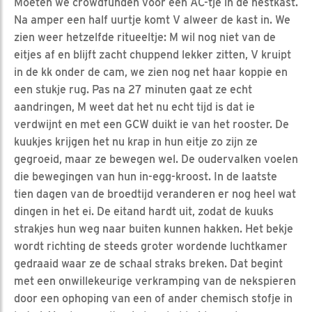
Moeten we crowdfunden voor een AC-tje in de nestkast.
Na amper een half uurtje komt V alweer de kast in. We
zien weer hetzelfde ritueeltje: M wil nog niet van de
eitjes af en blijft zacht chuppend lekker zitten, V kruipt
in de kk onder de cam, we zien nog net haar koppie en
een stukje rug. Pas na 27 minuten gaat ze echt
aandringen, M weet dat het nu echt tijd is dat ie
verdwijnt en met een GCW duikt ie van het rooster. De
kuukjes krijgen het nu krap in hun eitje zo zijn ze
gegroeid, maar ze bewegen wel. De oudervalken voelen
die bewegingen van hun in-egg-kroost. In de laatste
tien dagen van de broedtijd veranderen er nog heel wat
dingen in het ei. De eitand hardt uit, zodat de kuuks
strakjes hun weg naar buiten kunnen hakken. Het bekje
wordt richting de steeds groter wordende luchtkamer
gedraaid waar ze de schaal straks breken. Dat begint
met een onwillekeurige verkramping van de nekspieren
door een ophoping van een of ander chemisch stofje in