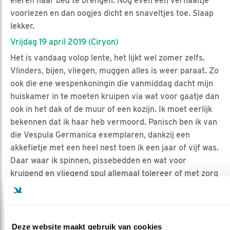
eieren naar bed te brengen. Nog even een verhaaltje
voorlezen en dan oogjes dicht en snaveltjes toe. Slaap
lekker.
Vrijdag 19 april 2019 (Ciryon)
Het is vandaag volop lente, het lijkt wel zomer zelfs.
Vlinders, bijen, vliegen, muggen alles is weer paraat. Zo
ook die ene wespenkoningin die vanmiddag dacht mijn
huiskamer in te moeten kruipen via wat voor gaatje dan
ook in het dak of de muur of een kozijn. Ik moet eerlijk
bekennen dat ik haar heb vermoord. Panisch ben ik van
die Vespula Germanica exemplaren, dankzij een
akkefietje met een heel nest toen ik een jaar of vijf was.
Daar waar ik spinnen, pissebedden en wat voor
kruipend en vliegend spul allemaal tolereer of met zorg
vang en naar buiten breng om ze weer los te laten, is
een wesp bij mij zijn/haar leven niet zeker. Ik haal na dit
delict dus opgelucht adem en neem de chat en OZ door.
Watskeburt vandaag en waar zijn de krukjes? Krijg de
Deze website maakt gebruik van cookies