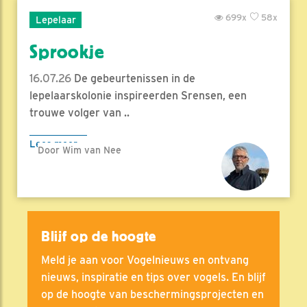
699x
58x
Lepelaar
Sprookje
16.07.26
De gebeurtenissen in de
lepelaarskolonie inspireerden Srensen, een
trouwe volger van ..
Lees meer
Door Wim van Nee
Blijf op de hoogte
Meld je aan voor Vogelnieuws en ontvang
nieuws, inspiratie en tips over vogels. En blijf
op de hoogte van beschermingsprojecten en