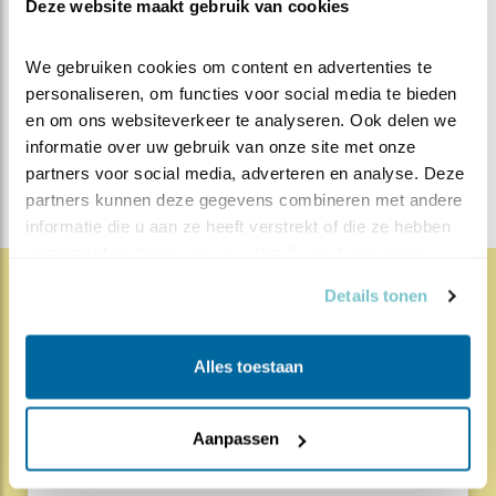
Deze website maakt gebruik van cookies
MEER OVER
Vind ik leuk
Bewaar deze blog
Steenuil
Alle Beleef de
We gebruiken cookies om content en advertenties te 
personaliseren, om functies voor social media te bieden 
Lente blogs
en om ons websiteverkeer te analyseren. Ook delen we 
informatie over uw gebruik van onze site met onze 
DEEL DIT BERICHT
partners voor social media, adverteren en analyse. Deze 
partners kunnen deze gegevens combineren met andere 
informatie die u aan ze heeft verstrekt of die ze hebben 
verzameld op basis van uw gebruik van hun services.
Details tonen
1809x
67x
Natuur en Vogels
Herleef de Lente: de vele
Alles toestaan
hoog..
Aanpassen
17.07.26
Beleef de Lente zit erop; seizoen 20 is
gedaan. Een jubileumseizoen laat je sowieso n..