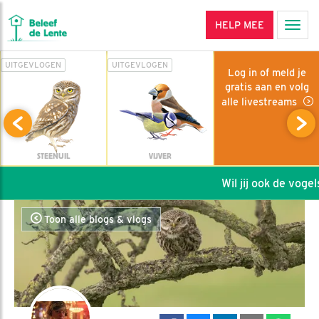
HELP MEE
Men
UITGEVLOGEN
UITGEVLOGEN
Log in of meld je
gratis aan en volg
alle livestreams
STEENUIL
VIJVER
Wil jij ook de vogels
Toon alle blogs & vlogs