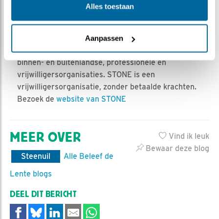
Alles toestaan
Steenuilenoverleg Nederland (STONE) is een
landelijke werkgroep die steenuilenbescherming en
-onderzoek coördineert, stimuleert en faciliteert.
Aanpassen
Daartoe wordt samengewerkt met relevante
binnen- en buitenlandse, professionele en
vrijwilligersorganisaties. STONE is een
vrijwilligersorganisatie, zonder betaalde krachten.
Bezoek de
website van STONE
MEER OVER
Vind ik leuk
Bewaar deze blog
Steenuil
Alle Beleef de
Lente blogs
DEEL DIT BERICHT