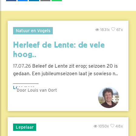
1831x
67x
Natuur en Vogels
Herleef de Lente: de vele
hoog..
17.07.26
Beleef de Lente zit erop; seizoen 20 is
gedaan. Een jubileumseizoen laat je sowieso n..
Lees meer
Door Louis van Oort
1050x
48x
Lepelaar