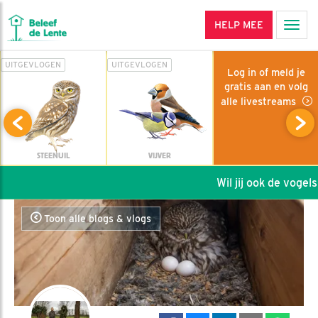
HELP MEE
Men
UITGEVLOGEN
UITGEVLOGEN
Log in of meld je
gratis aan en volg
alle livestreams
STEENUIL
VIJVER
Wil jij ook de vogels 
Toon alle blogs & vlogs